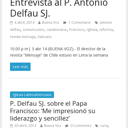
Entrevista al P. Antonio
Delfau SJ.
4 abril, 2014
Buena Voz
1 Comentario
antonio
,
,
,
,
,
,
delfau
comunicador
cuestionario
Francisco
Iglesia
reforma
,
revista mensaje
Vaticano
10.00 p m| 3 abr 14 (BUENA VOZ).- El director de la
revista “Mensaje” de Chile estuvo en Lima la semana
Leer más
Iglesia Latinoamericana
P. Delfau SJ. sobre el Papa
Francisco: ‘Me impresionó su
liderazgo y sencillez’
,
30 abril, 2013
Buena Voz
0 Comments
curia