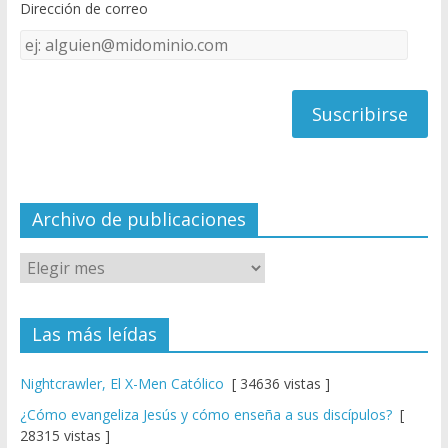
Dirección de correo
k
e
Dirección
C
de
h
correo
a
n
n
el
Archivo de publicaciones
Las más leídas
Nightcrawler, El X-Men Católico
[ 34636 vistas ]
¿Cómo evangeliza Jesús y cómo enseña a sus discípulos?
[
28315 vistas ]