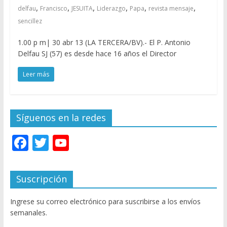
,
,
,
,
,
,
delfau
Francisco
JESUITA
Liderazgo
Papa
revista mensaje
sencillez
1.00 p m| 30 abr 13 (LA TERCERA/BV).- El P. Antonio
Delfau SJ (57) es desde hace 16 años el Director
Leer más
Síguenos en la redes
F
T
Y
ac
w
o
e
itt
u
Suscripción
b
er
T
Ingrese su correo electrónico para suscribirse a los envíos
o
u
semanales.
o
b