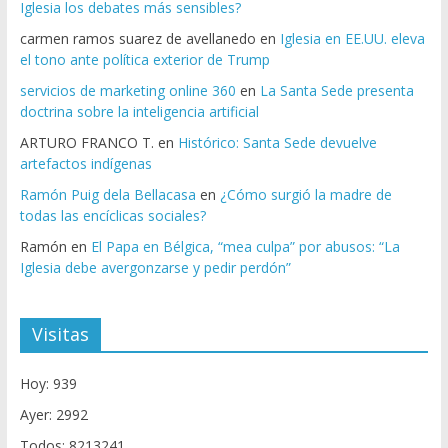
Iglesia los debates más sensibles?
carmen ramos suarez de avellanedo
en
Iglesia en EE.UU. eleva
el tono ante política exterior de Trump
servicios de marketing online 360
en
La Santa Sede presenta
doctrina sobre la inteligencia artificial
ARTURO FRANCO T.
en
Histórico: Santa Sede devuelve
artefactos indígenas
Ramón Puig dela Bellacasa
en
¿Cómo surgió la madre de
todas las encíclicas sociales?
Ramón
en
El Papa en Bélgica, “mea culpa” por abusos: “La
Iglesia debe avergonzarse y pedir perdón”
Visitas
Hoy: 939
Ayer: 2992
Todos: 8213241