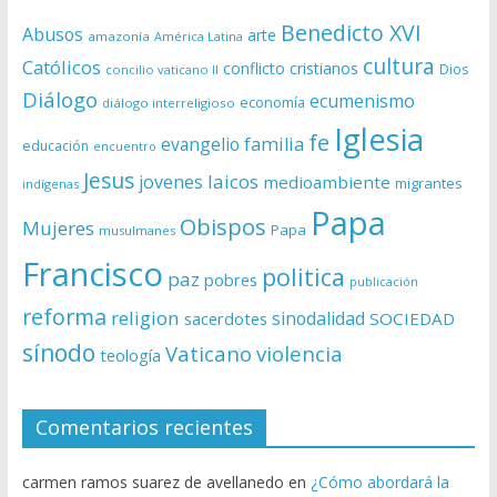
Benedicto XVI
Abusos
arte
amazonía
América Latina
cultura
Católicos
conflicto
cristianos
Dios
concilio vaticano II
Diálogo
ecumenismo
economía
diálogo interreligioso
Iglesia
fe
evangelio
familia
educación
encuentro
Jesus
laicos
jovenes
medioambiente
migrantes
indígenas
Papa
Obispos
Mujeres
Papa
musulmanes
Francisco
politica
paz
pobres
publicación
reforma
religion
sinodalidad
sacerdotes
SOCIEDAD
sínodo
Vaticano
violencia
teología
Comentarios recientes
carmen ramos suarez de avellanedo
en
¿Cómo abordará la