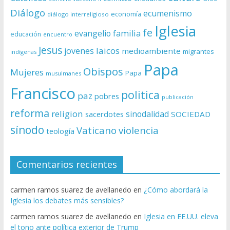
Diálogo
ecumenismo
economía
diálogo interreligioso
Iglesia
fe
evangelio
familia
educación
encuentro
Jesus
laicos
jovenes
medioambiente
migrantes
indígenas
Papa
Obispos
Mujeres
Papa
musulmanes
Francisco
politica
paz
pobres
publicación
reforma
religion
sinodalidad
sacerdotes
SOCIEDAD
sínodo
Vaticano
violencia
teología
Comentarios recientes
carmen ramos suarez de avellanedo
en
¿Cómo abordará la
Iglesia los debates más sensibles?
carmen ramos suarez de avellanedo
en
Iglesia en EE.UU. eleva
el tono ante política exterior de Trump