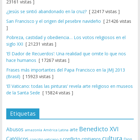
23161 vistas ]
¿Jesús se sintió abandonado en la cruz?
[ 22417 vistas ]
San Francisco y el origen del pesebre navideño
[ 21426 vistas
]
Pobreza, castidad y obediencia… Los votos religiosos en el
siglo XXI
[ 21231 vistas ]
‘El Dador de Recuerdos’: Una realidad que omite lo que nos
hace humanos
[ 17267 vistas ]
Frases más importantes del Papa Francisco en la JMJ 2013
(Brasil)
[ 15923 vistas ]
‘El Vaticano: todas las pinturas’ revela arte religioso en museos
de la Santa Sede
[ 15824 vistas ]
Etiquetas
Benedicto XVI
Abusos
arte
amazonía
América Latina
cultura
Católicos
conflicto
cristianos
Dios
concilio vaticano II