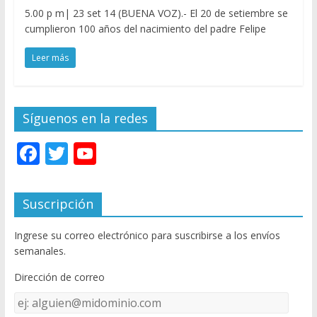
5.00 p m| 23 set 14 (BUENA VOZ).- El 20 de setiembre se
cumplieron 100 años del nacimiento del padre Felipe
Leer más
Síguenos en la redes
F
T
Y
ac
w
o
e
itt
u
Suscripción
b
er
T
Ingrese su correo electrónico para suscribirse a los envíos
o
u
semanales.
o
b
Dirección de correo
k
e
Dirección
C
de