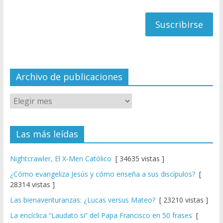
h
correo
a
n
n
el
Archivo de publicaciones
Las más leídas
Nightcrawler, El X-Men Católico
[ 34635 vistas ]
¿Cómo evangeliza Jesús y cómo enseña a sus discípulos?
[
28314 vistas ]
Las bienaventuranzas: ¿Lucas versus Mateo?
[ 23210 vistas ]
La encíclica “Laudato si” del Papa Francisco en 50 frases
[