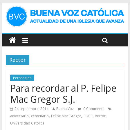
Rector
Personajes
Para recordar al P. Felipe
Mac Gregor S.J.
24 septiembre, 2014
Buena Voz
0 Comments
,
,
,
,
,
aniversario
centenario
Felipe Mac Gregor
PUCP
Rector
Universidad Católica