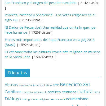
San Francisco y el origen del pesebre navideño
[ 21429 vistas
]
Pobreza, castidad y obediencia… Los votos religiosos en el
siglo XXI
[ 21235 vistas ]
‘El Dador de Recuerdos’: Una realidad que omite lo que nos
hace humanos
[ 17268 vistas ]
Frases más importantes del Papa Francisco en la JMJ 2013
(Brasil)
[ 15924 vistas ]
‘El Vaticano: todas las pinturas’ revela arte religioso en museos
de la Santa Sede
[ 15824 vistas ]
Etiquetas
Benedicto XVI
Abusos
arte
amazonía
América Latina
cultura
Católicos
conflicto
cristianos
Dios
concilio vaticano II
Diálogo
ecumenismo
economía
diálogo interreligioso