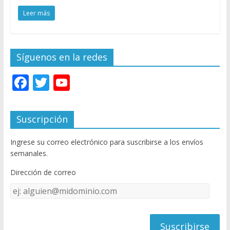
Leer más
Síguenos en la redes
F
T
Y
ac
w
o
e
itt
u
Suscripción
b
er
T
Ingrese su correo electrónico para suscribirse a los envíos
o
u
semanales.
o
b
Dirección de correo
k
e
Dirección
C
de
h
correo