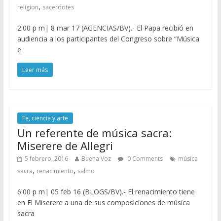
,
religion
sacerdotes
2:00 p m| 8 mar 17 (AGENCIAS/BV).- El Papa recibió en
audiencia a los participantes del Congreso sobre “Música
e
Leer más
Fe, ciencia y arte
Un referente de música sacra:
Miserere de Allegri
5 febrero, 2016
Buena Voz
0 Comments
música
,
,
sacra
renacimiento
salmo
6:00 p m| 05 feb 16 (BLOGS/BV).- El renacimiento tiene
en El Miserere a una de sus composiciones de música
sacra