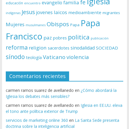
Iglesia
fe
evangelio
familia
educación
encuentro
Jesus
laicos
jovenes
medioambiente
migrantes
indígenas
Papa
Obispos
Mujeres
Papa
musulmanes
Francisco
politica
paz
pobres
publicación
reforma
religion
sinodalidad
sacerdotes
SOCIEDAD
sínodo
Vaticano
violencia
teología
Comentarios recientes
carmen ramos suarez de avellanedo
en
¿Cómo abordará la
Iglesia los debates más sensibles?
carmen ramos suarez de avellanedo
en
Iglesia en EE.UU. eleva
el tono ante política exterior de Trump
servicios de marketing online 360
en
La Santa Sede presenta
doctrina sobre la inteligencia artificial