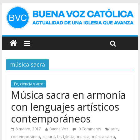
música sacra
Fe, ciencia y arte
Música sacra en armonía
con lenguajes artísticos
contemporáneos
,
8 marzo, 2017
Buena Voz
0 Comments
arte
,
,
,
,
,
,
contemporáneo
cultura
fe
Iglesia
musica
música sacra