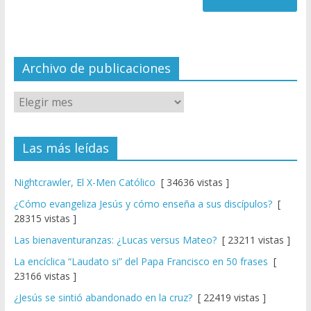
a
n
n
el
Archivo de publicaciones
Las más leídas
Nightcrawler, El X-Men Católico
[ 34636 vistas ]
¿Cómo evangeliza Jesús y cómo enseña a sus discípulos?
[
28315 vistas ]
Las bienaventuranzas: ¿Lucas versus Mateo?
[ 23211 vistas ]
La encíclica “Laudato si” del Papa Francisco en 50 frases
[
23166 vistas ]
¿Jesús se sintió abandonado en la cruz?
[ 22419 vistas ]