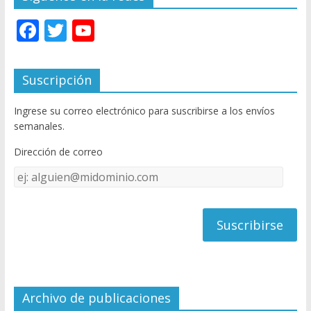
F
T
Y
ac
w
o
e
itt
u
Suscripción
b
er
T
Ingrese su correo electrónico para suscribirse a los envíos
o
u
semanales.
o
b
Dirección de correo
k
e
Dirección
C
de
h
correo
a
n
n
el
Archivo de publicaciones