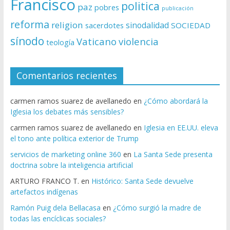
Francisco
politica
paz
pobres
publicación
reforma
religion
sinodalidad
sacerdotes
SOCIEDAD
sínodo
Vaticano
violencia
teología
Comentarios recientes
carmen ramos suarez de avellanedo
en
¿Cómo abordará la
Iglesia los debates más sensibles?
carmen ramos suarez de avellanedo
en
Iglesia en EE.UU. eleva
el tono ante política exterior de Trump
servicios de marketing online 360
en
La Santa Sede presenta
doctrina sobre la inteligencia artificial
ARTURO FRANCO T.
en
Histórico: Santa Sede devuelve
artefactos indígenas
Ramón Puig dela Bellacasa
en
¿Cómo surgió la madre de
todas las encíclicas sociales?