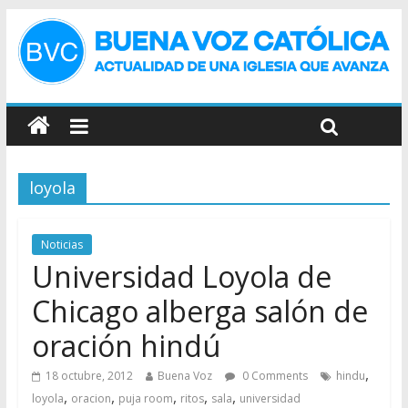
loyola
Noticias
Universidad Loyola de
Chicago alberga salón de
oración hindú
,
18 octubre, 2012
Buena Voz
0 Comments
hindu
,
,
,
,
,
loyola
oracion
puja room
ritos
sala
universidad