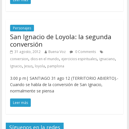
Personajes
San Ignacio de Loyola: la segunda
conversión
31 agosto, 2012
Buena Voz
0 Comments
,
,
,
,
conversion
dios en el mundo
ejercicios espirituales
ignaciano
,
,
,
Ignacio
Jesus
loyola
pamplona
3.00 p m| SANTIAGO 31 ago 12 (TERRITORIO ABIERTO).-
Cuando se habla de la conversión de San Ignacio,
normalmente se piensa
Leer más
Síguenos en la redes