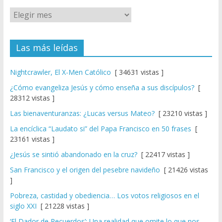
Las más leídas
Nightcrawler, El X-Men Católico
[ 34631 vistas ]
¿Cómo evangeliza Jesús y cómo enseña a sus discípulos?
[
28312 vistas ]
Las bienaventuranzas: ¿Lucas versus Mateo?
[ 23210 vistas ]
La encíclica “Laudato si” del Papa Francisco en 50 frases
[
23161 vistas ]
¿Jesús se sintió abandonado en la cruz?
[ 22417 vistas ]
San Francisco y el origen del pesebre navideño
[ 21426 vistas
]
Pobreza, castidad y obediencia… Los votos religiosos en el
siglo XXI
[ 21228 vistas ]
‘El Dador de Recuerdos’: Una realidad que omite lo que nos