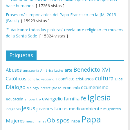
hace humanos
[ 17266 vistas ]
Frases más importantes del Papa Francisco en la JMJ 2013
(Brasil)
[ 15923 vistas ]
‘El Vaticano: todas las pinturas’ revela arte religioso en museos
de la Santa Sede
[ 15824 vistas ]
Etiquetas
Benedicto XVI
Abusos
arte
amazonía
América Latina
cultura
Católicos
conflicto
cristianos
Dios
concilio vaticano II
Diálogo
ecumenismo
economía
diálogo interreligioso
Iglesia
fe
evangelio
familia
educación
encuentro
Jesus
laicos
jovenes
medioambiente
migrantes
indígenas
Papa
Obispos
Mujeres
Papa
musulmanes