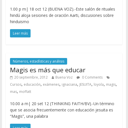
1.00 p m| 18 oct 12 (BUENA VOZ).-Este salón de rituales
hindú aloja sesiones de oración Aarti, discusiones sobre
hinduismo
Leer más
Números, estadísticas y análisis
Magis es más que educar
20 septiembre, 2012
Buena Voz
0 Comments
,
,
,
,
,
,
,
Cursos
educación
exámenes
ignaciana
JESUITA
loyola
magis
,
mas
moffatt
10.00 a m| 20 set 12 (THINKING FAITH/BV).-Un término
que se asocia frecuentemente con educación jesuita es
“Magis”, una palabra
Leer más