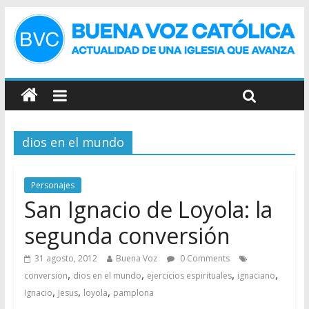
dios en el mundo
Personajes
San Ignacio de Loyola: la
segunda conversión
31 agosto, 2012
Buena Voz
0 Comments
,
,
,
,
conversion
dios en el mundo
ejercicios espirituales
ignaciano
,
,
,
Ignacio
Jesus
loyola
pamplona