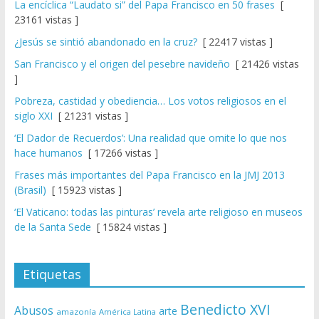
La encíclica “Laudato si” del Papa Francisco en 50 frases
[
23161 vistas ]
¿Jesús se sintió abandonado en la cruz?
[ 22417 vistas ]
San Francisco y el origen del pesebre navideño
[ 21426 vistas
]
Pobreza, castidad y obediencia… Los votos religiosos en el
siglo XXI
[ 21231 vistas ]
‘El Dador de Recuerdos’: Una realidad que omite lo que nos
hace humanos
[ 17266 vistas ]
Frases más importantes del Papa Francisco en la JMJ 2013
(Brasil)
[ 15923 vistas ]
‘El Vaticano: todas las pinturas’ revela arte religioso en museos
de la Santa Sede
[ 15824 vistas ]
Etiquetas
Benedicto XVI
Abusos
arte
amazonía
América Latina