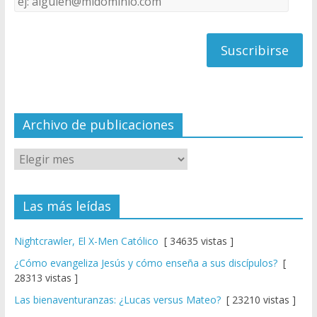
C
de
h
correo
a
n
n
el
Archivo de publicaciones
Las más leídas
Nightcrawler, El X-Men Católico
[ 34635 vistas ]
¿Cómo evangeliza Jesús y cómo enseña a sus discípulos?
[
28313 vistas ]
Las bienaventuranzas: ¿Lucas versus Mateo?
[ 23210 vistas ]