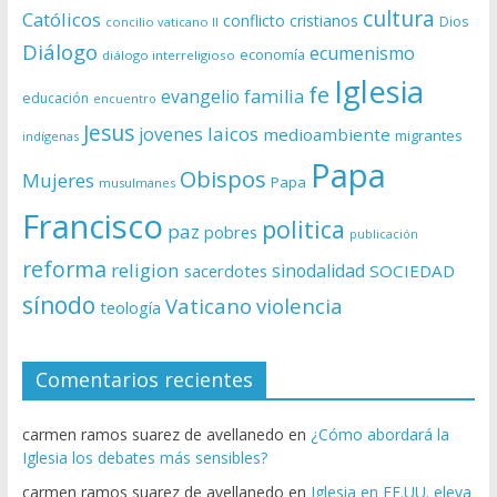
cultura
Católicos
conflicto
cristianos
Dios
concilio vaticano II
Diálogo
ecumenismo
economía
diálogo interreligioso
Iglesia
fe
evangelio
familia
educación
encuentro
Jesus
laicos
jovenes
medioambiente
migrantes
indígenas
Papa
Obispos
Mujeres
Papa
musulmanes
Francisco
politica
paz
pobres
publicación
reforma
religion
sinodalidad
sacerdotes
SOCIEDAD
sínodo
Vaticano
violencia
teología
Comentarios recientes
carmen ramos suarez de avellanedo
en
¿Cómo abordará la
Iglesia los debates más sensibles?
carmen ramos suarez de avellanedo
en
Iglesia en EE.UU. eleva