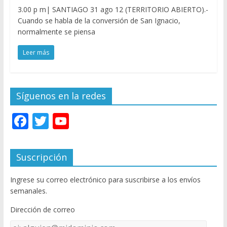
3.00 p m| SANTIAGO 31 ago 12 (TERRITORIO ABIERTO).-
Cuando se habla de la conversión de San Ignacio,
normalmente se piensa
Leer más
Síguenos en la redes
F
T
Y
ac
w
o
e
itt
u
Suscripción
b
er
T
Ingrese su correo electrónico para suscribirse a los envíos
o
u
semanales.
o
b
Dirección de correo
k
e
Dirección