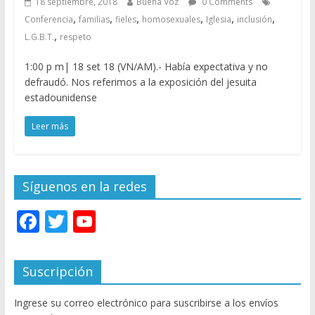
18 septiembre, 2018
Buena Voz
0 Comments
,
,
,
,
,
,
Conferencia
familias
fieles
homosexuales
Iglesia
inclusión
,
L.G.B.T.
respeto
1:00 p m| 18 set 18 (VN/AM).- Había expectativa y no
defraudó. Nos referimos a la exposición del jesuita
estadounidense
Leer más
Síguenos en la redes
F
T
Y
ac
w
o
e
itt
u
Suscripción
b
er
T
Ingrese su correo electrónico para suscribirse a los envíos
o
u