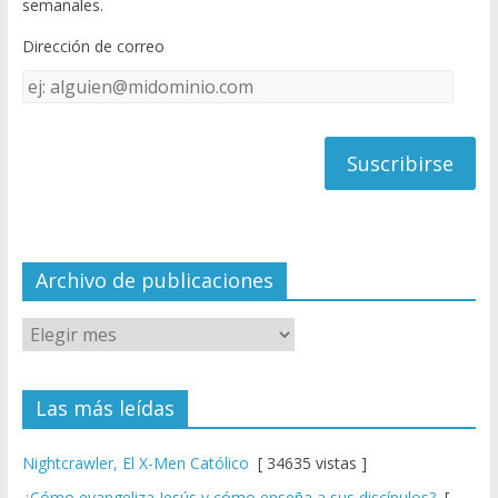
semanales.
o
b
Dirección de correo
k
e
Dirección
C
de
h
correo
a
n
n
el
Archivo de publicaciones
Las más leídas
Nightcrawler, El X-Men Católico
[ 34635 vistas ]
¿Cómo evangeliza Jesús y cómo enseña a sus discípulos?
[