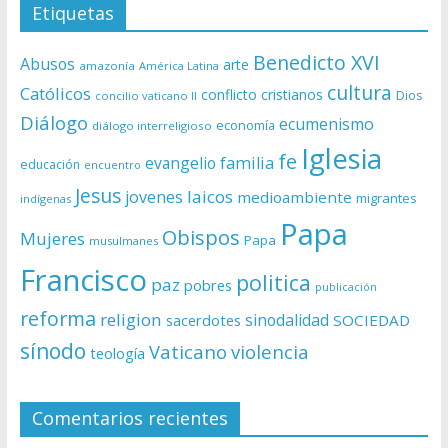
Etiquetas
Benedicto XVI
Abusos
arte
amazonía
América Latina
cultura
Católicos
conflicto
cristianos
Dios
concilio vaticano II
Diálogo
ecumenismo
economía
diálogo interreligioso
Iglesia
fe
evangelio
familia
educación
encuentro
Jesus
laicos
jovenes
medioambiente
migrantes
indígenas
Papa
Obispos
Mujeres
Papa
musulmanes
Francisco
politica
paz
pobres
publicación
reforma
religion
sinodalidad
sacerdotes
SOCIEDAD
sínodo
Vaticano
violencia
teología
Comentarios recientes