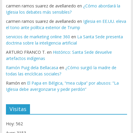
carmen ramos suarez de avellanedo
en
¿Cómo abordará la
Iglesia los debates más sensibles?
carmen ramos suarez de avellanedo
en
Iglesia en EE.UU. eleva
el tono ante política exterior de Trump
servicios de marketing online 360
en
La Santa Sede presenta
doctrina sobre la inteligencia artificial
ARTURO FRANCO T.
en
Histórico: Santa Sede devuelve
artefactos indígenas
Ramón Puig dela Bellacasa
en
¿Cómo surgió la madre de
todas las encíclicas sociales?
Ramón
en
El Papa en Bélgica, “mea culpa” por abusos: “La
Iglesia debe avergonzarse y pedir perdón”
Visitas
Hoy: 562
Ayer: 3153