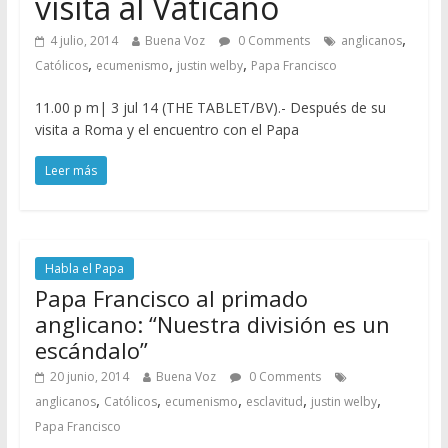
visita al Vaticano
,
4 julio, 2014
Buena Voz
0 Comments
anglicanos
,
,
,
Católicos
ecumenismo
justin welby
Papa Francisco
11.00 p m| 3 jul 14 (THE TABLET/BV).- Después de su
visita a Roma y el encuentro con el Papa
Leer más
Habla el Papa
Papa Francisco al primado
anglicano: “Nuestra división es un
escándalo”
20 junio, 2014
Buena Voz
0 Comments
,
,
,
,
,
anglicanos
Católicos
ecumenismo
esclavitud
justin welby
Papa Francisco