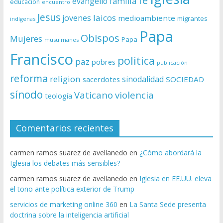
fe
evangelio
familia
educación
encuentro
Jesus
laicos
jovenes
medioambiente
migrantes
indígenas
Papa
Obispos
Mujeres
Papa
musulmanes
Francisco
politica
paz
pobres
publicación
reforma
religion
sinodalidad
sacerdotes
SOCIEDAD
sínodo
Vaticano
violencia
teología
Comentarios recientes
carmen ramos suarez de avellanedo
en
¿Cómo abordará la
Iglesia los debates más sensibles?
carmen ramos suarez de avellanedo
en
Iglesia en EE.UU. eleva
el tono ante política exterior de Trump
servicios de marketing online 360
en
La Santa Sede presenta
doctrina sobre la inteligencia artificial