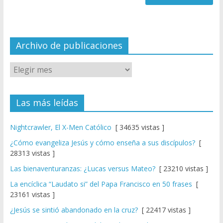
n
n
el
Archivo de publicaciones
Las más leídas
Nightcrawler, El X-Men Católico
[ 34635 vistas ]
¿Cómo evangeliza Jesús y cómo enseña a sus discípulos?
[
28313 vistas ]
Las bienaventuranzas: ¿Lucas versus Mateo?
[ 23210 vistas ]
La encíclica “Laudato si” del Papa Francisco en 50 frases
[
23161 vistas ]
¿Jesús se sintió abandonado en la cruz?
[ 22417 vistas ]