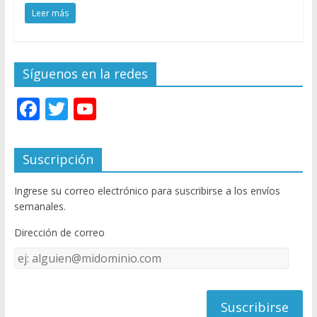
Leer más
Síguenos en la redes
F
T
Y
ac
w
o
e
itt
u
Suscripción
b
er
T
Ingrese su correo electrónico para suscribirse a los envíos
o
u
semanales.
o
b
Dirección de correo
k
e
Dirección
C
de
h
correo
a