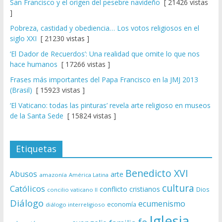
San Francisco y el origen del pesebre navideño
[ 21426 vistas
]
Pobreza, castidad y obediencia… Los votos religiosos en el
siglo XXI
[ 21230 vistas ]
‘El Dador de Recuerdos’: Una realidad que omite lo que nos
hace humanos
[ 17266 vistas ]
Frases más importantes del Papa Francisco en la JMJ 2013
(Brasil)
[ 15923 vistas ]
‘El Vaticano: todas las pinturas’ revela arte religioso en museos
de la Santa Sede
[ 15824 vistas ]
Etiquetas
Benedicto XVI
Abusos
arte
amazonía
América Latina
cultura
Católicos
conflicto
cristianos
Dios
concilio vaticano II
Diálogo
ecumenismo
economía
diálogo interreligioso
Iglesia