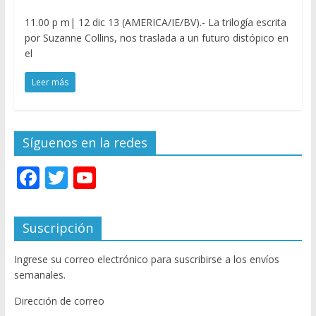
11.00 p m| 12 dic 13 (AMERICA/IE/BV).- La trilogía escrita
por Suzanne Collins, nos traslada a un futuro distópico en
el
Leer más
Síguenos en la redes
F
T
Y
ac
w
o
e
itt
u
Suscripción
b
er
T
Ingrese su correo electrónico para suscribirse a los envíos
o
u
semanales.
o
b
Dirección de correo
k
e