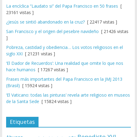
La encíclica “Laudato si” del Papa Francisco en 50 frases
[
23161 vistas ]
¿Jesús se sintió abandonado en la cruz?
[ 22417 vistas ]
San Francisco y el origen del pesebre navideño
[ 21426 vistas
]
Pobreza, castidad y obediencia… Los votos religiosos en el
siglo XXI
[ 21231 vistas ]
‘El Dador de Recuerdos’: Una realidad que omite lo que nos
hace humanos
[ 17267 vistas ]
Frases más importantes del Papa Francisco en la JMJ 2013
(Brasil)
[ 15924 vistas ]
‘El Vaticano: todas las pinturas’ revela arte religioso en museos
de la Santa Sede
[ 15824 vistas ]
Etiquetas
Benedicto XVI