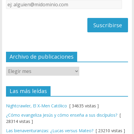
Dirección
C
de
h
correo
a
n
n
el
Archivo de publicaciones
Las más leídas
Nightcrawler, El X-Men Católico
[ 34635 vistas ]
¿Cómo evangeliza Jesús y cómo enseña a sus discípulos?
[
28314 vistas ]
Las bienaventuranzas: ¿Lucas versus Mateo?
[ 23210 vistas ]