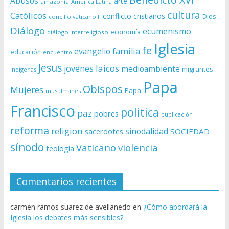
Abusos
arte
amazonía
América Latina
cultura
Católicos
conflicto
cristianos
Dios
concilio vaticano II
Diálogo
ecumenismo
economía
diálogo interreligioso
Iglesia
fe
evangelio
familia
educación
encuentro
Jesus
laicos
jovenes
medioambiente
migrantes
indígenas
Papa
Obispos
Mujeres
Papa
musulmanes
Francisco
politica
paz
pobres
publicación
reforma
religion
sinodalidad
sacerdotes
SOCIEDAD
sínodo
Vaticano
violencia
teología
Comentarios recientes
carmen ramos suarez de avellanedo
en
¿Cómo abordará la
Iglesia los debates más sensibles?