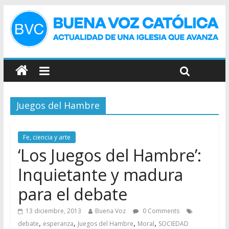
Juegos del Hambre
Fe, ciencia y arte
‘Los Juegos del Hambre’:
Inquietante y madura
para el debate
13 diciembre, 2013
Buena Voz
0 Comments
,
,
,
,
debate
esperanza
Juegos del Hambre
Moral
SOCIEDAD