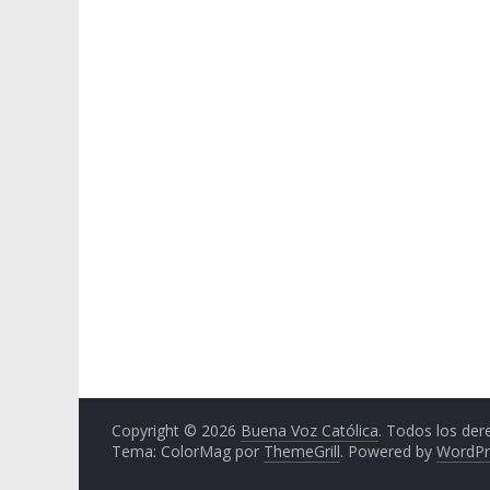
Copyright © 2026
Buena Voz Católica
. Todos los der
Tema: ColorMag por
ThemeGrill
. Powered by
WordPr