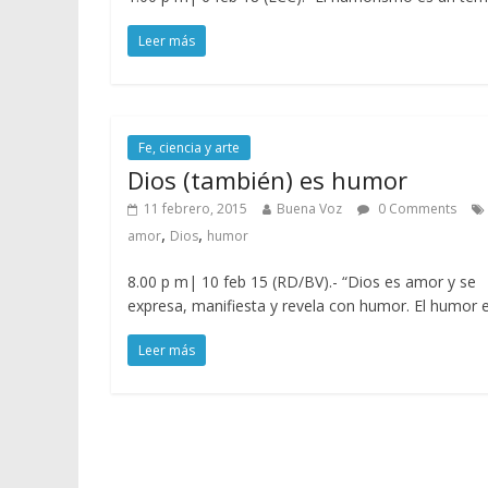
Leer más
Fe, ciencia y arte
Dios (también) es humor
11 febrero, 2015
Buena Voz
0 Comments
,
,
amor
Dios
humor
8.00 p m| 10 feb 15 (RD/BV).- “Dios es amor y se
expresa, manifiesta y revela con humor. El humor 
Leer más