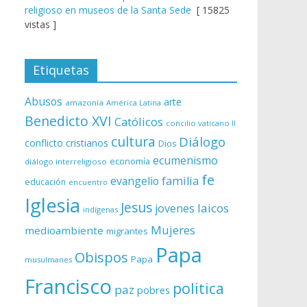
religioso en museos de la Santa Sede
[ 15825
vistas ]
Etiquetas
Abusos
arte
amazonía
América Latina
Benedicto XVI
Católicos
concilio vaticano II
cultura
Diálogo
conflicto
cristianos
Dios
ecumenismo
economía
diálogo interreligioso
fe
evangelio
familia
educación
encuentro
Iglesia
Jesus
laicos
jovenes
indígenas
Mujeres
medioambiente
migrantes
Papa
Obispos
Papa
musulmanes
Francisco
politica
paz
pobres