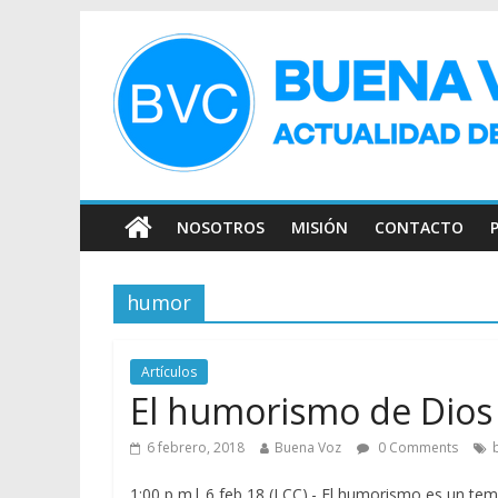
NOSOTROS
MISIÓN
CONTACTO
humor
Artículos
El humorismo de Dios
6 febrero, 2018
Buena Voz
0 Comments
1:00 p m| 6 feb 18 (LCC).- El humorismo es un tem