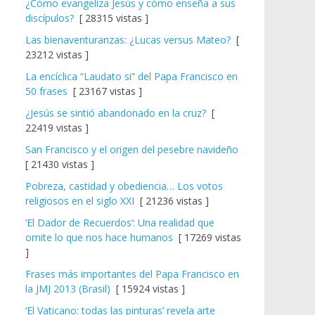
¿Cómo evangeliza Jesús y cómo enseña a sus
discípulos?
[ 28315 vistas ]
Las bienaventuranzas: ¿Lucas versus Mateo?
[
23212 vistas ]
La encíclica “Laudato si” del Papa Francisco en
50 frases
[ 23167 vistas ]
¿Jesús se sintió abandonado en la cruz?
[
22419 vistas ]
San Francisco y el origen del pesebre navideño
[ 21430 vistas ]
Pobreza, castidad y obediencia… Los votos
religiosos en el siglo XXI
[ 21236 vistas ]
‘El Dador de Recuerdos’: Una realidad que
omite lo que nos hace humanos
[ 17269 vistas
]
Frases más importantes del Papa Francisco en
la JMJ 2013 (Brasil)
[ 15924 vistas ]
‘El Vaticano: todas las pinturas’ revela arte