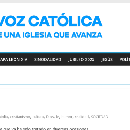
PAPA LEÓN XIV
SINODALIDAD
JUBILEO 2025
JESÚS
POLÍ
,
,
,
,
,
,
,
biblia
cristianismo
cultura
Dios
fe
humor
realidad
SOCIEDAD
a que ya ha sido tratado en diversas ocasiones