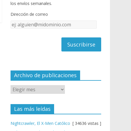
o
u
los envíos semanales.
o
b
Dirección de correo
k
e
Dirección
C
de
h
correo
a
n
n
el
Archivo de publicaciones
Las más leídas
Nightcrawler, El X-Men Católico
[ 34636 vistas ]