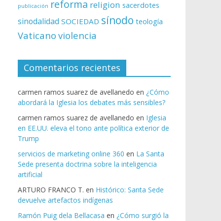
reforma
religion
sacerdotes
publicación
sínodo
sinodalidad
SOCIEDAD
teología
Vaticano
violencia
Comentarios recientes
carmen ramos suarez de avellanedo
en
¿Cómo
abordará la Iglesia los debates más sensibles?
carmen ramos suarez de avellanedo
en
Iglesia
en EE.UU. eleva el tono ante política exterior de
Trump
servicios de marketing online 360
en
La Santa
Sede presenta doctrina sobre la inteligencia
artificial
ARTURO FRANCO T.
en
Histórico: Santa Sede
devuelve artefactos indígenas
Ramón Puig dela Bellacasa
en
¿Cómo surgió la