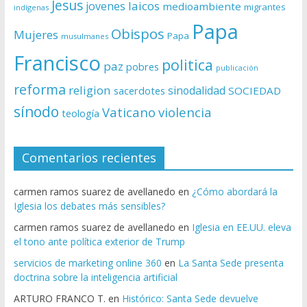
Jesus
laicos
jovenes
medioambiente
migrantes
indígenas
Papa
Obispos
Mujeres
Papa
musulmanes
Francisco
politica
paz
pobres
publicación
reforma
religion
sinodalidad
sacerdotes
SOCIEDAD
sínodo
Vaticano
violencia
teología
Comentarios recientes
carmen ramos suarez de avellanedo
en
¿Cómo abordará la
Iglesia los debates más sensibles?
carmen ramos suarez de avellanedo
en
Iglesia en EE.UU. eleva
el tono ante política exterior de Trump
servicios de marketing online 360
en
La Santa Sede presenta
doctrina sobre la inteligencia artificial
ARTURO FRANCO T.
en
Histórico: Santa Sede devuelve