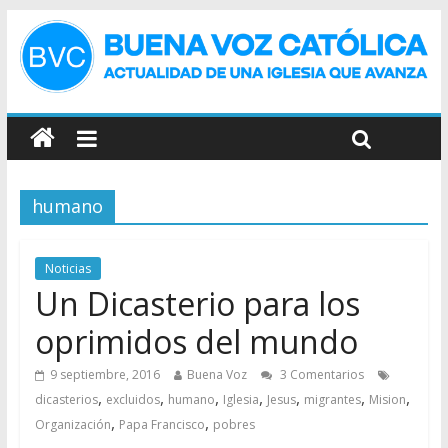
humano
Noticias
Un Dicasterio para los
oprimidos del mundo
9 septiembre, 2016
Buena Voz
3 Comentarios
,
,
,
,
,
,
,
dicasterios
excluidos
humano
Iglesia
Jesus
migrantes
Mision
,
,
Organización
Papa Francisco
pobres