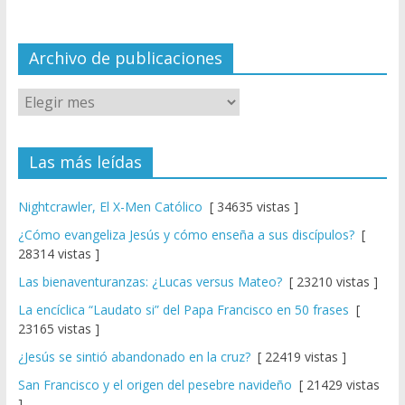
n
el
Archivo de publicaciones
Las más leídas
Nightcrawler, El X-Men Católico
[ 34635 vistas ]
¿Cómo evangeliza Jesús y cómo enseña a sus discípulos?
[
28314 vistas ]
Las bienaventuranzas: ¿Lucas versus Mateo?
[ 23210 vistas ]
La encíclica “Laudato si” del Papa Francisco en 50 frases
[
23165 vistas ]
¿Jesús se sintió abandonado en la cruz?
[ 22419 vistas ]
San Francisco y el origen del pesebre navideño
[ 21429 vistas
]