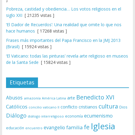
Pobreza, castidad y obediencia… Los votos religiosos en el
siglo XXI
[ 21235 vistas ]
‘El Dador de Recuerdos’: Una realidad que omite lo que nos
hace humanos
[ 17268 vistas ]
Frases más importantes del Papa Francisco en la JMJ 2013
(Brasil)
[ 15924 vistas ]
‘El Vaticano: todas las pinturas’ revela arte religioso en museos
de la Santa Sede
[ 15824 vistas ]
Etiquetas
Benedicto XVI
Abusos
arte
amazonía
América Latina
cultura
Católicos
conflicto
cristianos
Dios
concilio vaticano II
Diálogo
ecumenismo
economía
diálogo interreligioso
Iglesia
fe
evangelio
familia
educación
encuentro