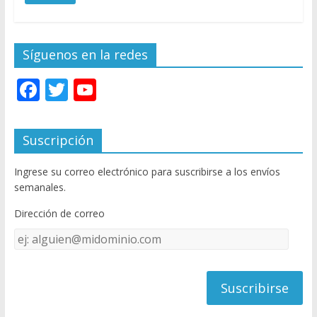
Síguenos en la redes
F
T
Y
ac
w
o
e
itt
u
Suscripción
b
er
T
Ingrese su correo electrónico para suscribirse a los envíos
o
u
semanales.
o
b
Dirección de correo
k
e
Dirección
C
de
h
correo
a
n