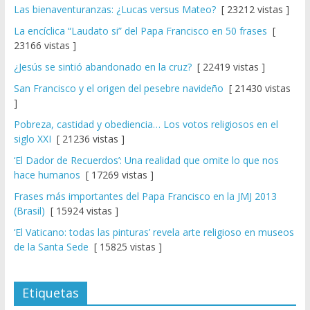
Las bienaventuranzas: ¿Lucas versus Mateo?
[ 23212 vistas ]
La encíclica “Laudato si” del Papa Francisco en 50 frases
[
23166 vistas ]
¿Jesús se sintió abandonado en la cruz?
[ 22419 vistas ]
San Francisco y el origen del pesebre navideño
[ 21430 vistas
]
Pobreza, castidad y obediencia… Los votos religiosos en el
siglo XXI
[ 21236 vistas ]
‘El Dador de Recuerdos’: Una realidad que omite lo que nos
hace humanos
[ 17269 vistas ]
Frases más importantes del Papa Francisco en la JMJ 2013
(Brasil)
[ 15924 vistas ]
‘El Vaticano: todas las pinturas’ revela arte religioso en museos
de la Santa Sede
[ 15825 vistas ]
Etiquetas