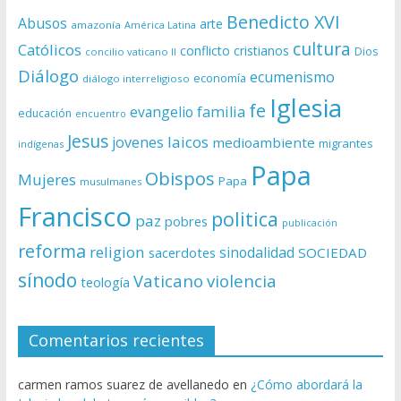
Benedicto XVI
Abusos
arte
amazonía
América Latina
cultura
Católicos
conflicto
cristianos
Dios
concilio vaticano II
Diálogo
ecumenismo
economía
diálogo interreligioso
Iglesia
fe
evangelio
familia
educación
encuentro
Jesus
laicos
jovenes
medioambiente
migrantes
indígenas
Papa
Obispos
Mujeres
Papa
musulmanes
Francisco
politica
paz
pobres
publicación
reforma
religion
sinodalidad
sacerdotes
SOCIEDAD
sínodo
Vaticano
violencia
teología
Comentarios recientes
carmen ramos suarez de avellanedo
en
¿Cómo abordará la