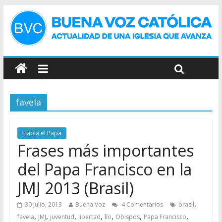
favela
Habla el Papa
Frases más importantes
del Papa Francisco en la
JMJ 2013 (Brasil)
,
30 julio, 2013
Buena Voz
4 Comentarios
brasil
,
,
,
,
,
,
,
favela
JMJ
juventud
libertad
lío
Obispos
Papa Francisco