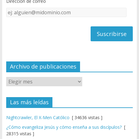
Dirección de correo
k
e
Dirección
C
de
h
correo
a
n
n
el
Archivo de publicaciones
Las más leídas
Nightcrawler, El X-Men Católico
[ 34636 vistas ]
¿Cómo evangeliza Jesús y cómo enseña a sus discípulos?
[
28315 vistas ]