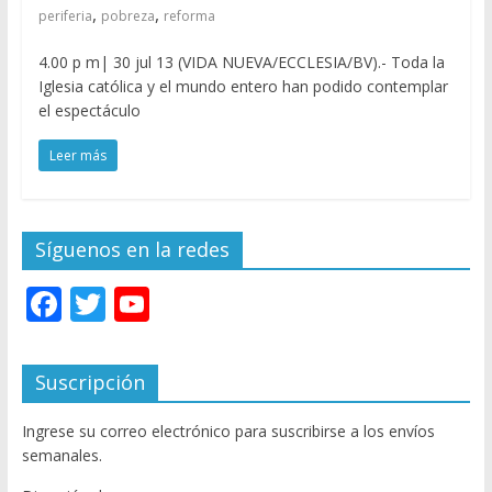
,
,
periferia
pobreza
reforma
4.00 p m| 30 jul 13 (VIDA NUEVA/ECCLESIA/BV).- Toda la
Iglesia católica y el mundo entero han podido contemplar
el espectáculo
Leer más
Síguenos en la redes
F
T
Y
ac
w
o
e
itt
u
Suscripción
b
er
T
Ingrese su correo electrónico para suscribirse a los envíos
o
u
semanales.
o
b