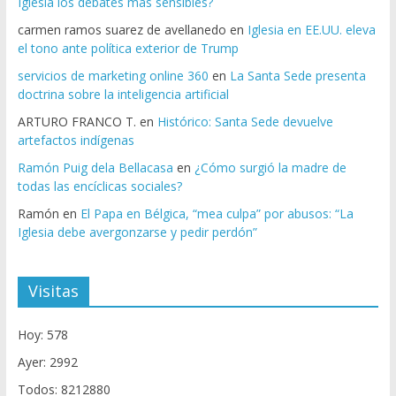
Iglesia los debates más sensibles?
carmen ramos suarez de avellanedo
en
Iglesia en EE.UU. eleva
el tono ante política exterior de Trump
servicios de marketing online 360
en
La Santa Sede presenta
doctrina sobre la inteligencia artificial
ARTURO FRANCO T.
en
Histórico: Santa Sede devuelve
artefactos indígenas
Ramón Puig dela Bellacasa
en
¿Cómo surgió la madre de
todas las encíclicas sociales?
Ramón
en
El Papa en Bélgica, “mea culpa” por abusos: “La
Iglesia debe avergonzarse y pedir perdón”
Visitas
Hoy: 578
Ayer: 2992
Todos: 8212880