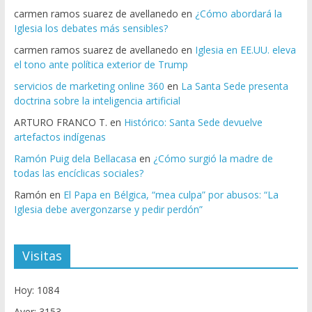
carmen ramos suarez de avellanedo
en
¿Cómo abordará la
Iglesia los debates más sensibles?
carmen ramos suarez de avellanedo
en
Iglesia en EE.UU. eleva
el tono ante política exterior de Trump
servicios de marketing online 360
en
La Santa Sede presenta
doctrina sobre la inteligencia artificial
ARTURO FRANCO T.
en
Histórico: Santa Sede devuelve
artefactos indígenas
Ramón Puig dela Bellacasa
en
¿Cómo surgió la madre de
todas las encíclicas sociales?
Ramón
en
El Papa en Bélgica, “mea culpa” por abusos: “La
Iglesia debe avergonzarse y pedir perdón”
Visitas
Hoy: 1084
Ayer: 3153