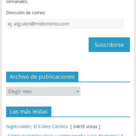
semanales.
o
b
Dirección de correo
k
e
Dirección
C
de
h
correo
a
n
n
el
Archivo de publicaciones
Las más leídas
Nightcrawler, El X-Men Católico
[ 34635 vistas ]
¿Cómo evangeliza Jesús y cómo enseña a sus discípulos?
[