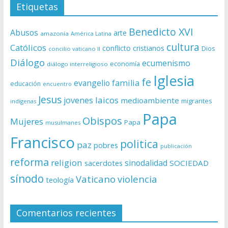
Etiquetas
Benedicto XVI
Abusos
arte
amazonía
América Latina
cultura
Católicos
conflicto
cristianos
Dios
concilio vaticano II
Diálogo
ecumenismo
economía
diálogo interreligioso
Iglesia
fe
evangelio
familia
educación
encuentro
Jesus
laicos
jovenes
medioambiente
migrantes
indígenas
Papa
Obispos
Mujeres
Papa
musulmanes
Francisco
politica
paz
pobres
publicación
reforma
religion
sinodalidad
sacerdotes
SOCIEDAD
sínodo
Vaticano
violencia
teología
Comentarios recientes