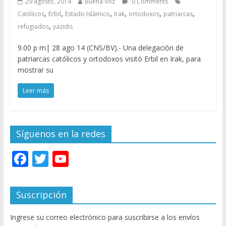
29 agosto, 2014
Buena Voz
0 Comments
,
,
,
,
,
,
Católicos
Erbil
Estado Islámico
Irak
ortodoxos
patriarcas
,
refugiados
yazidis
9.00 p m| 28 ago 14 (CNS/BV).- Una delegación de
patriarcas católicos y ortodoxos visitó Erbil en Irak, para
mostrar su
Leer más
Síguenos en la redes
F
T
Y
ac
w
o
e
itt
u
Suscripción
b
er
T
Ingrese su correo electrónico para suscribirse a los envíos
o
u