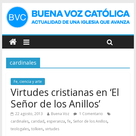
cardinales
Fe, ciencia y arte
Virtudes cristianas en ‘El
Señor de los Anillos’
22 agosto, 2013
Buena Voz
1 Comentario
,
,
,
,
,
cardinales
caridad
esperanza
fe
Señor de los Anillos
,
,
teologales
tolkien
virtudes