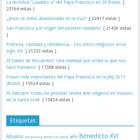
La encíclica “Laudato si” del Papa Francisco en 50 frases
[
23164 vistas ]
¿Jesús se sintió abandonado en la cruz?
[ 22417 vistas ]
San Francisco y el origen del pesebre navideño
[ 21426 vistas
]
Pobreza, castidad y obediencia… Los votos religiosos en el
siglo XXI
[ 21232 vistas ]
‘El Dador de Recuerdos’: Una realidad que omite lo que nos
hace humanos
[ 17268 vistas ]
Frases más importantes del Papa Francisco en la JMJ 2013
(Brasil)
[ 15924 vistas ]
‘El Vaticano: todas las pinturas’ revela arte religioso en museos
de la Santa Sede
[ 15824 vistas ]
Etiquetas
Benedicto XVI
Abusos
arte
amazonía
América Latina