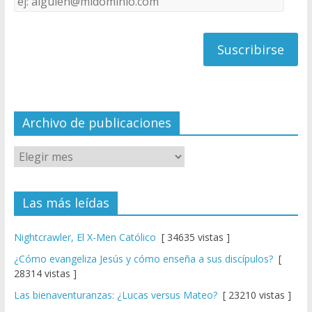
C
de
h
correo
a
n
n
el
Archivo de publicaciones
Las más leídas
Nightcrawler, El X-Men Católico
[ 34635 vistas ]
¿Cómo evangeliza Jesús y cómo enseña a sus discípulos?
[
28314 vistas ]
Las bienaventuranzas: ¿Lucas versus Mateo?
[ 23210 vistas ]