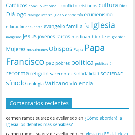
cultura
Católicos
conflicto
cristianos
Dios
concilio vaticano II
Diálogo
ecumenismo
economía
diálogo interreligioso
Iglesia
fe
evangelio
familia
educación
encuentro
Jesus
laicos
jovenes
medioambiente
migrantes
indígenas
Papa
Obispos
Mujeres
Papa
musulmanes
Francisco
politica
paz
pobres
publicación
reforma
religion
sinodalidad
sacerdotes
SOCIEDAD
sínodo
Vaticano
violencia
teología
Comentarios recientes
carmen ramos suarez de avellanedo
en
¿Cómo abordará la
Iglesia los debates más sensibles?
carmen ramos suarez de avellanedo
en
Iglesia en EE.UU. eleva