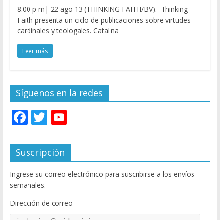
8.00 p m| 22 ago 13 (THINKING FAITH/BV).- Thinking
Faith presenta un ciclo de publicaciones sobre virtudes
cardinales y teologales. Catalina
Leer más
Síguenos en la redes
F
T
Y
ac
w
o
e
itt
u
Suscripción
b
er
T
Ingrese su correo electrónico para suscribirse a los envíos
o
u
semanales.
o
b
Dirección de correo
k
e
Dirección