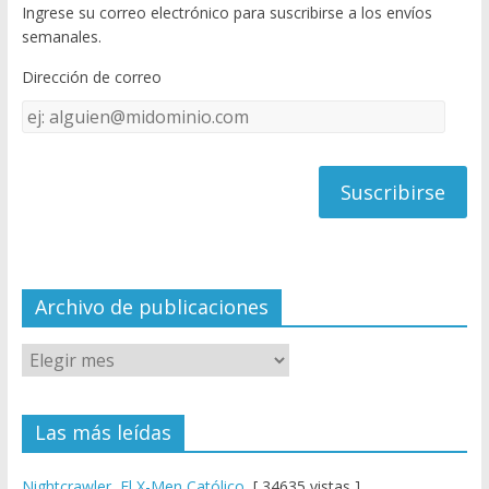
Ingrese su correo electrónico para suscribirse a los envíos
o
u
semanales.
o
b
Dirección de correo
k
e
Dirección
C
de
h
correo
a
n
n
el
Archivo de publicaciones
Las más leídas
Nightcrawler, El X-Men Católico
[ 34635 vistas ]