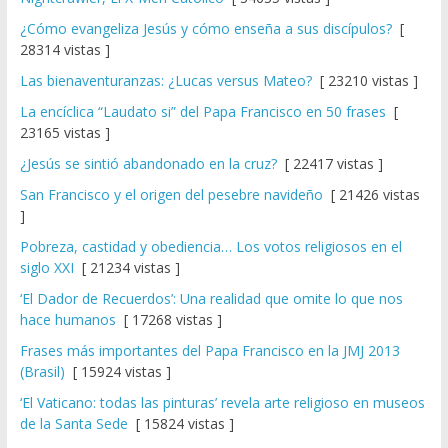
¿Cómo evangeliza Jesús y cómo enseña a sus discípulos?
[
28314 vistas ]
Las bienaventuranzas: ¿Lucas versus Mateo?
[ 23210 vistas ]
La encíclica “Laudato si” del Papa Francisco en 50 frases
[
23165 vistas ]
¿Jesús se sintió abandonado en la cruz?
[ 22417 vistas ]
San Francisco y el origen del pesebre navideño
[ 21426 vistas
]
Pobreza, castidad y obediencia… Los votos religiosos en el
siglo XXI
[ 21234 vistas ]
‘El Dador de Recuerdos’: Una realidad que omite lo que nos
hace humanos
[ 17268 vistas ]
Frases más importantes del Papa Francisco en la JMJ 2013
(Brasil)
[ 15924 vistas ]
‘El Vaticano: todas las pinturas’ revela arte religioso en museos
de la Santa Sede
[ 15824 vistas ]