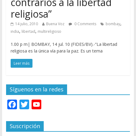
contrarios a la libertad
religiosa”
,
14 julio, 2010
Buena Voz
0 Comments
bombay
,
,
india
libertad
multireligioso
1.00 p m| BOMBAY, 14 jul. 10 (FIDES/BV).-“La libertad
religiosa es la única vía para la paz. Es un tema
Leer más
Síguenos en la redes
F
T
Y
ac
w
o
e
itt
u
Suscripción
b
er
T