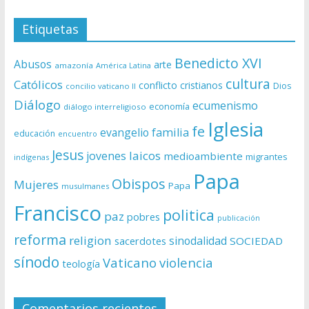
Etiquetas
Benedicto XVI
Abusos
arte
amazonía
América Latina
cultura
Católicos
conflicto
cristianos
Dios
concilio vaticano II
Diálogo
ecumenismo
economía
diálogo interreligioso
Iglesia
fe
evangelio
familia
educación
encuentro
Jesus
laicos
jovenes
medioambiente
migrantes
indígenas
Papa
Obispos
Mujeres
Papa
musulmanes
Francisco
politica
paz
pobres
publicación
reforma
religion
sinodalidad
sacerdotes
SOCIEDAD
sínodo
Vaticano
violencia
teología
Comentarios recientes