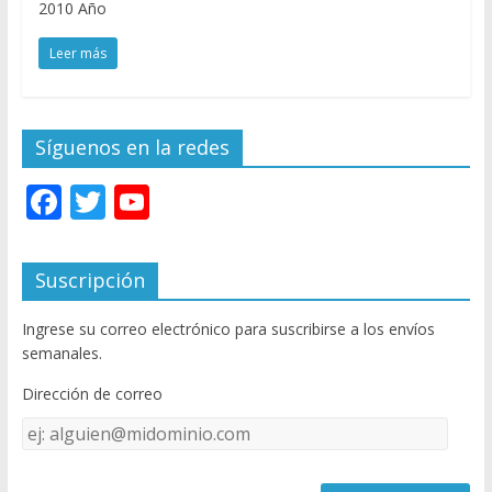
2010 Año
Leer más
Síguenos en la redes
F
T
Y
ac
w
o
e
itt
u
Suscripción
b
er
T
Ingrese su correo electrónico para suscribirse a los envíos
o
u
semanales.
o
b
Dirección de correo
k
e
Dirección
C
de
h
correo