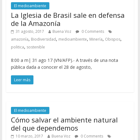
El medioambiente
La Iglesia de Brasil sale en defensa
de la Amazonía
31 agosto, 2017
Buena Voz
0 Comments
,
,
,
,
,
amazonía
Biodiversidad
medioambiente
Minería
Obispos
,
politica
sostenible
8:00 a m| 31 ago 17 (VN/AFP).- A través de una nota
pública dada a conocer el 28 de agosto,
Leer más
El medioambiente
Cómo salvar el ambiente natural
del que dependemos
10 marzo, 2017
Buena Voz
0 Comments