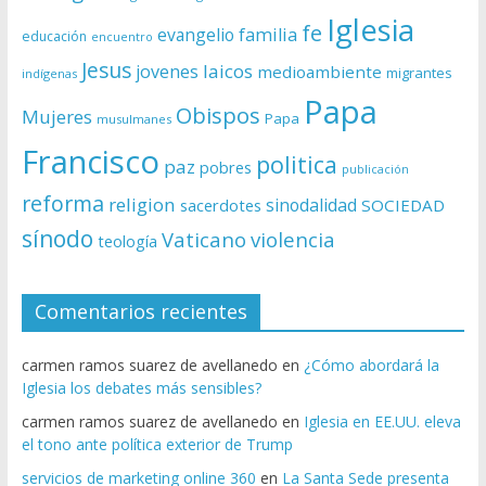
Iglesia
fe
evangelio
familia
educación
encuentro
Jesus
laicos
jovenes
medioambiente
migrantes
indígenas
Papa
Obispos
Mujeres
Papa
musulmanes
Francisco
politica
paz
pobres
publicación
reforma
religion
sinodalidad
sacerdotes
SOCIEDAD
sínodo
Vaticano
violencia
teología
Comentarios recientes
carmen ramos suarez de avellanedo
en
¿Cómo abordará la
Iglesia los debates más sensibles?
carmen ramos suarez de avellanedo
en
Iglesia en EE.UU. eleva
el tono ante política exterior de Trump
servicios de marketing online 360
en
La Santa Sede presenta