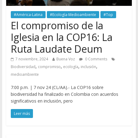
#América-Latina
#Ecología-Medioambiente
#Top
El compromiso de la
Iglesia en la COP16: La
Ruta Laudate Deum
7 noviembre, 2024
Buena Voz
0 Comments
,
,
,
,
Biodiversidad
compromiso
ecología
inclusión
medioambiente
7:00 p.m. | 7 nov 24 (CL/AA).- La COP16 sobre
biodiversidad ha finalizado en Colombia con acuerdos
significativos en inclusión, pero
Leer más