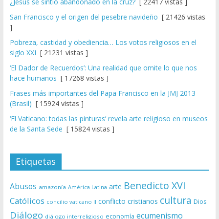
¿Jesús se sintió abandonado en la cruz?
[ 22417 vistas ]
San Francisco y el origen del pesebre navideño
[ 21426 vistas
]
Pobreza, castidad y obediencia… Los votos religiosos en el
siglo XXI
[ 21231 vistas ]
‘El Dador de Recuerdos’: Una realidad que omite lo que nos
hace humanos
[ 17268 vistas ]
Frases más importantes del Papa Francisco en la JMJ 2013
(Brasil)
[ 15924 vistas ]
‘El Vaticano: todas las pinturas’ revela arte religioso en museos
de la Santa Sede
[ 15824 vistas ]
Etiquetas
Benedicto XVI
Abusos
arte
amazonía
América Latina
cultura
Católicos
conflicto
cristianos
Dios
concilio vaticano II
Diálogo
ecumenismo
economía
diálogo interreligioso