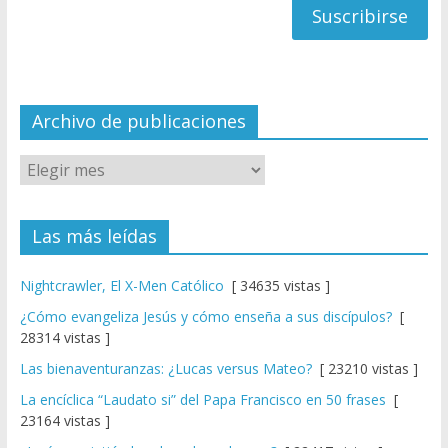
a
n
n
el
Archivo de publicaciones
Las más leídas
Nightcrawler, El X-Men Católico
[ 34635 vistas ]
¿Cómo evangeliza Jesús y cómo enseña a sus discípulos?
[
28314 vistas ]
Las bienaventuranzas: ¿Lucas versus Mateo?
[ 23210 vistas ]
La encíclica “Laudato si” del Papa Francisco en 50 frases
[
23164 vistas ]