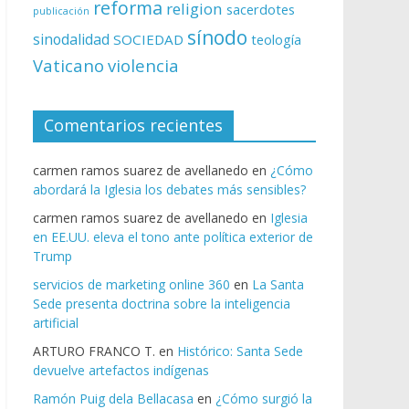
reforma
religion
sacerdotes
publicación
sínodo
sinodalidad
SOCIEDAD
teología
Vaticano
violencia
Comentarios recientes
carmen ramos suarez de avellanedo
en
¿Cómo
abordará la Iglesia los debates más sensibles?
carmen ramos suarez de avellanedo
en
Iglesia
en EE.UU. eleva el tono ante política exterior de
Trump
servicios de marketing online 360
en
La Santa
Sede presenta doctrina sobre la inteligencia
artificial
ARTURO FRANCO T.
en
Histórico: Santa Sede
devuelve artefactos indígenas
Ramón Puig dela Bellacasa
en
¿Cómo surgió la