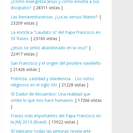
¿Cómo evangeliza Jesús y cómo enseña a sus
discípulos?
[ 28311 vistas ]
Las bienaventuranzas: ¿Lucas versus Mateo?
[
23209 vistas ]
La encíclica “Laudato si” del Papa Francisco en
50 frases
[ 23160 vistas ]
¿Jesús se sintió abandonado en la cruz?
[
22417 vistas ]
San Francisco y el origen del pesebre navideño
[ 21426 vistas ]
Pobreza, castidad y obediencia… Los votos
religiosos en el siglo XXI
[ 21228 vistas ]
‘El Dador de Recuerdos’: Una realidad que
omite lo que nos hace humanos
[ 17266 vistas
]
Frases más importantes del Papa Francisco en
la JMJ 2013 (Brasil)
[ 15922 vistas ]
‘El Vaticano: todas las pinturas’ revela arte