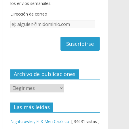
o
u
los envíos semanales.
o
b
Dirección de correo
k
e
Dirección
C
de
h
correo
a
n
n
el
Archivo de publicaciones
Las más leídas
Nightcrawler, El X-Men Católico
[ 34631 vistas ]