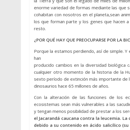
la Tierra y que son el legado de miles de millo
enorme variedad de formas mediante las que se 
cohabitan con nosotros en el planeta,sean anim
los que forman parte y los genes que hacen a c
resto.
¿POR QUÉ HAY QUE PREOCUPARSE POR LA BI
Porque la estamos perdiendo, así de simple. Y
han
producido cambios en la diversidad biológica
cualquier otro momento de la historia de la H
sexto período de extinción más importante de l
dinosaurios hace 65 millones de años.
Con la alteración de las funciones de los e
ecosistemas sean más vulnerables a las sacudi
y tengan menos posibilidad de prestar a los se
el Jacarandá caucana contra la leucemia. La
debido a su contenido en ácido salicílico (su