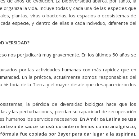
nes de años de evolución. La biodiversidad abarca, por tanto, la
organiza la vida. Incluye todas y cada una de las especies que
ales, plantas, virus o bacterias, los espacios o ecosistemas de
ada especie, y dentro de ellas a cada individuo, diferente del
ODIVERSIDAD?
 eso nos perjudicará muy gravemente. En los últimos 50 años se
 causados por las actividades humanas con más rapidez que en
umanidad. En la práctica, actualmente somos responsables del
a historia de la Tierra y el mayor desde que desaparecieron los
cosistemas, la pérdida de diversidad biológica hace que los
das y las perturbaciones, pierdan su capacidad de recuperación
res humanos los servicios necesarios.
En América Latina se usa
 corteza de sauce se usó durante milenios como analgésico,
 fórmula fue copiada por Bayer para dar lugar a la aspirina).