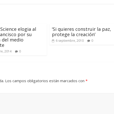
 Science elogia al
‘Si quieres construir la paz,
ancisco por su
protege la creación’
 del medio
6 septiembre, 2010
0
te
re, 2014
0
da.
Los campos obligatorios están marcados con
*