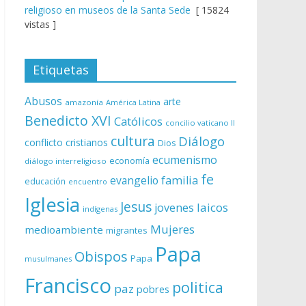
religioso en museos de la Santa Sede
[ 15824
vistas ]
Etiquetas
Abusos
arte
amazonía
América Latina
Benedicto XVI
Católicos
concilio vaticano II
cultura
Diálogo
conflicto
cristianos
Dios
ecumenismo
economía
diálogo interreligioso
fe
evangelio
familia
educación
encuentro
Iglesia
Jesus
laicos
jovenes
indígenas
Mujeres
medioambiente
migrantes
Papa
Obispos
Papa
musulmanes
Francisco
politica
paz
pobres