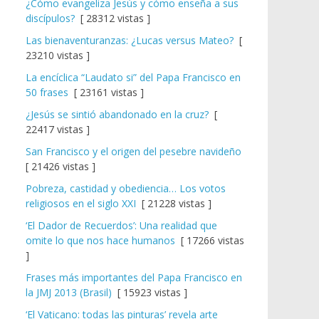
¿Cómo evangeliza Jesús y cómo enseña a sus
discípulos?
[ 28312 vistas ]
Las bienaventuranzas: ¿Lucas versus Mateo?
[
23210 vistas ]
La encíclica “Laudato si” del Papa Francisco en
50 frases
[ 23161 vistas ]
¿Jesús se sintió abandonado en la cruz?
[
22417 vistas ]
San Francisco y el origen del pesebre navideño
[ 21426 vistas ]
Pobreza, castidad y obediencia… Los votos
religiosos en el siglo XXI
[ 21228 vistas ]
‘El Dador de Recuerdos’: Una realidad que
omite lo que nos hace humanos
[ 17266 vistas
]
Frases más importantes del Papa Francisco en
la JMJ 2013 (Brasil)
[ 15923 vistas ]
‘El Vaticano: todas las pinturas’ revela arte