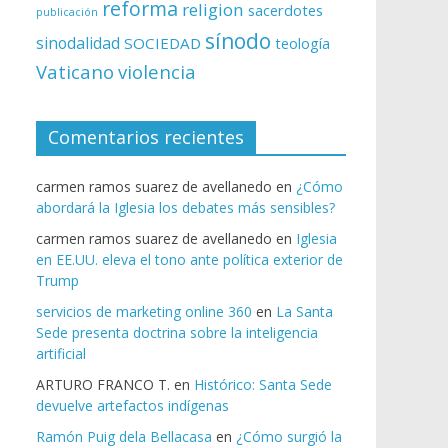
reforma
religion
sacerdotes
publicación
sínodo
sinodalidad
SOCIEDAD
teología
Vaticano
violencia
Comentarios recientes
carmen ramos suarez de avellanedo
en
¿Cómo
abordará la Iglesia los debates más sensibles?
carmen ramos suarez de avellanedo
en
Iglesia
en EE.UU. eleva el tono ante política exterior de
Trump
servicios de marketing online 360
en
La Santa
Sede presenta doctrina sobre la inteligencia
artificial
ARTURO FRANCO T.
en
Histórico: Santa Sede
devuelve artefactos indígenas
Ramón Puig dela Bellacasa
en
¿Cómo surgió la