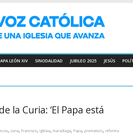
PAPA LEÓN XIV
SINODALIDAD
JUBILEO 2025
JESÚS
POLÍ
e la Curia: ‘El Papa está
,
,
,
,
,
,
,
ecciu
curia
Francisco
Iglesia
maradiaga
Papa
prematuro
reforma