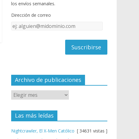
o
u
los envíos semanales.
o
b
Dirección de correo
k
e
Dirección
C
de
h
correo
a
n
n
el
Archivo de publicaciones
Las más leídas
Nightcrawler, El X-Men Católico
[ 34631 vistas ]