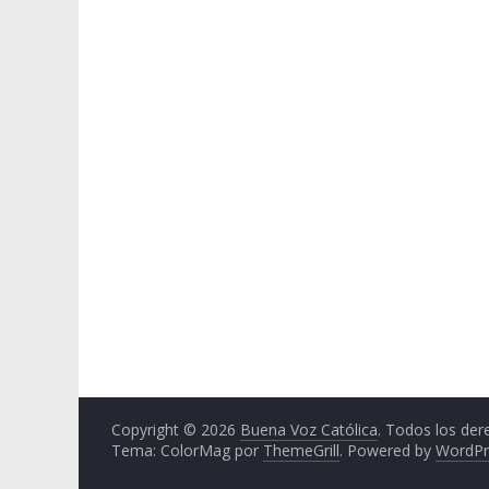
Copyright © 2026
Buena Voz Católica
. Todos los der
Tema: ColorMag por
ThemeGrill
. Powered by
WordPr