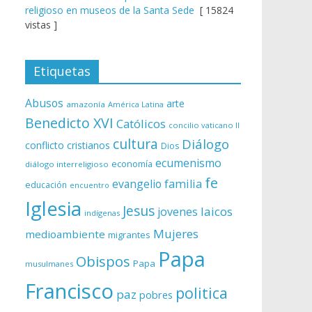
religioso en museos de la Santa Sede
[ 15824
vistas ]
Etiquetas
Abusos
arte
amazonía
América Latina
Benedicto XVI
Católicos
concilio vaticano II
cultura
Diálogo
conflicto
cristianos
Dios
ecumenismo
economía
diálogo interreligioso
fe
evangelio
familia
educación
encuentro
Iglesia
Jesus
laicos
jovenes
indígenas
Mujeres
medioambiente
migrantes
Papa
Obispos
Papa
musulmanes
Francisco
politica
paz
pobres