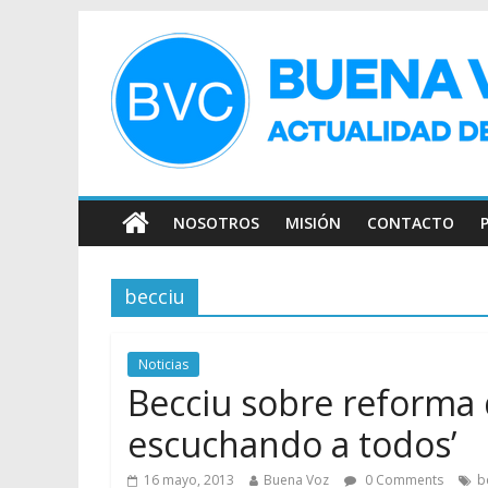
NOSOTROS
MISIÓN
CONTACTO
becciu
Noticias
Becciu sobre reforma d
escuchando a todos’
16 mayo, 2013
Buena Voz
0 Comments
b