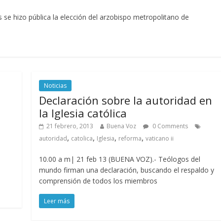
 se hizo pública la elección del arzobispo metropolitano de
Noticias
Declaración sobre la autoridad en
la Iglesia católica
21 febrero, 2013
Buena Voz
0 Comments
,
,
,
,
autoridad
catolica
Iglesia
reforma
vaticano ii
10.00 a m| 21 feb 13 (BUENA VOZ).- Teólogos del
mundo firman una declaración, buscando el respaldo y
comprensión de todos los miembros
Leer más