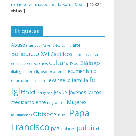
religioso en museos de la Santa Sede
[ 15824
vistas ]
Etiquetas
Abusos
arte
amazonía
América Latina
Benedicto XVI
Católicos
concilio vaticano II
cultura
Diálogo
conflicto
cristianos
Dios
ecumenismo
economía
diálogo interreligioso
fe
evangelio
familia
educación
encuentro
Iglesia
Jesus
laicos
jovenes
indígenas
Mujeres
medioambiente
migrantes
Papa
Obispos
Papa
musulmanes
Francisco
politica
paz
pobres