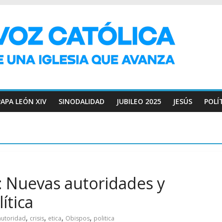
PAPA LEÓN XIV
SINODALIDAD
JUBILEO 2025
JESÚS
POLÍ
: Nuevas autoridades y
ítica
,
,
,
,
autoridad
crisis
etica
Obispos
politica