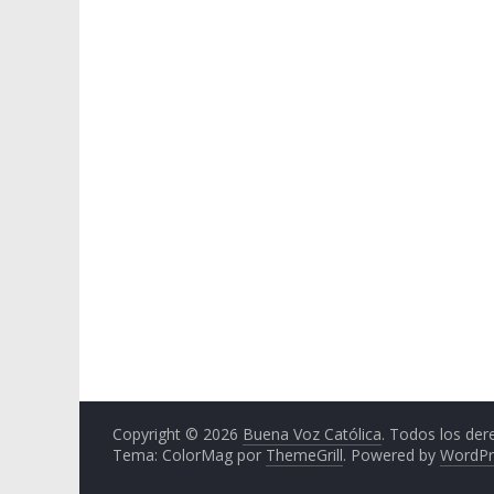
Copyright © 2026
Buena Voz Católica
. Todos los der
Tema: ColorMag por
ThemeGrill
. Powered by
WordPr