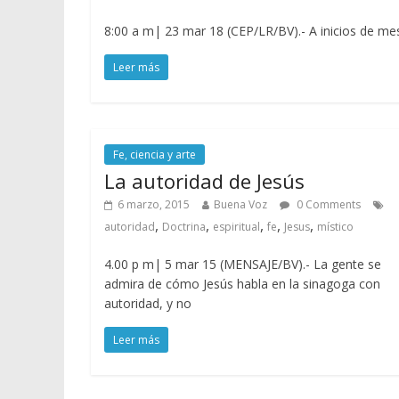
8:00 a m| 23 mar 18 (CEP/LR/BV).- A inicios de mes
Leer más
Fe, ciencia y arte
La autoridad de Jesús
6 marzo, 2015
Buena Voz
0 Comments
,
,
,
,
,
autoridad
Doctrina
espiritual
fe
Jesus
místico
4.00 p m| 5 mar 15 (MENSAJE/BV).- La gente se
admira de cómo Jesús habla en la sinagoga con
autoridad, y no
Leer más