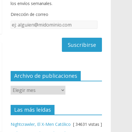
o
u
los envíos semanales.
o
b
Dirección de correo
k
e
Dirección
C
de
h
correo
a
n
n
el
Archivo de publicaciones
Las más leídas
Nightcrawler, El X-Men Católico
[ 34631 vistas ]