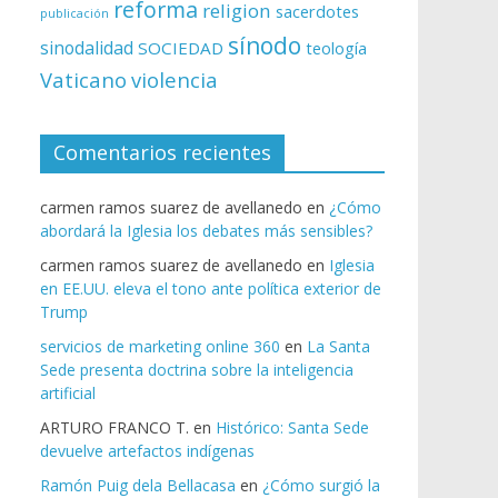
reforma
religion
sacerdotes
publicación
sínodo
sinodalidad
SOCIEDAD
teología
Vaticano
violencia
Comentarios recientes
carmen ramos suarez de avellanedo
en
¿Cómo
abordará la Iglesia los debates más sensibles?
carmen ramos suarez de avellanedo
en
Iglesia
en EE.UU. eleva el tono ante política exterior de
Trump
servicios de marketing online 360
en
La Santa
Sede presenta doctrina sobre la inteligencia
artificial
ARTURO FRANCO T.
en
Histórico: Santa Sede
devuelve artefactos indígenas
Ramón Puig dela Bellacasa
en
¿Cómo surgió la