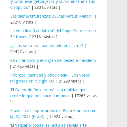
¿Cómo evangeliza Jesús y cómo enseña a sus
discípulos?
[ 28312 vistas ]
Las bienaventuranzas: ¿Lucas versus Mateo?
[
→
23210 vistas ]
La encíclica “Laudato si” del Papa Francisco en
50 frases
[ 23161 vistas ]
¿Jesús se sintió abandonado en la cruz?
[
22417 vistas ]
San Francisco y el origen del pesebre navideño
[ 21426 vistas ]
Pobreza, castidad y obediencia… Los votos
religiosos en el siglo XXI
[ 21228 vistas ]
‘El Dador de Recuerdos’: Una realidad que
omite lo que nos hace humanos
[ 17266 vistas
]
Frases más importantes del Papa Francisco en
la JMJ 2013 (Brasil)
[ 15923 vistas ]
‘El Vaticano: todas las pinturas’ revela arte