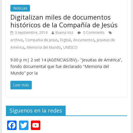
Noticias
Digitalizan miles de documentos
históricos de la Compañía de Jesús
3 septiembre, 2014
Buena Voz
0 Comments
,
,
,
,
archivo
Compañia de Jesus
Digital
documentos
Jesuitas de
,
,
América
Memoria del Mundo
UNESCO
9.00 p m| 2 set 14 (AGENCIAS/BV).- “Jesuitas de América”,
fondo documental que fue declarado “Memoria del
Mundo” por la
Leer más
Síguenos en la redes
F
T
Y