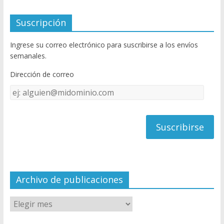
ac
w
o
e
itt
u
Suscripción
b
er
T
Ingrese su correo electrónico para suscribirse a los envíos
o
u
semanales.
o
b
Dirección de correo
k
e
Dirección
C
de
h
correo
a
n
n
el
Archivo de publicaciones