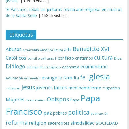
(Brasil)
[ 15924 vistas ]
‘El Vaticano: todas las pinturas’ revela arte religioso en museos
de la Santa Sede
[ 15825 vistas ]
Etiquetas
Benedicto XVI
Abusos
arte
amazonía
América Latina
cultura
Católicos
conflicto
cristianos
Dios
concilio vaticano II
Diálogo
ecumenismo
economía
diálogo interreligioso
Iglesia
fe
evangelio
familia
educación
encuentro
Jesus
laicos
jovenes
medioambiente
migrantes
indígenas
Papa
Obispos
Mujeres
Papa
musulmanes
Francisco
politica
paz
pobres
publicación
reforma
religion
sinodalidad
sacerdotes
SOCIEDAD