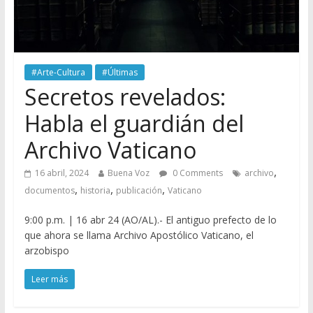
#Arte-Cultura
#Últimas
Secretos revelados:
Habla el guardián del
Archivo Vaticano
,
16 abril, 2024
Buena Voz
0 Comments
archivo
,
,
,
documentos
historia
publicación
Vaticano
9:00 p.m. | 16 abr 24 (AO/AL).- El antiguo prefecto de lo
que ahora se llama Archivo Apostólico Vaticano, el
arzobispo
Leer más