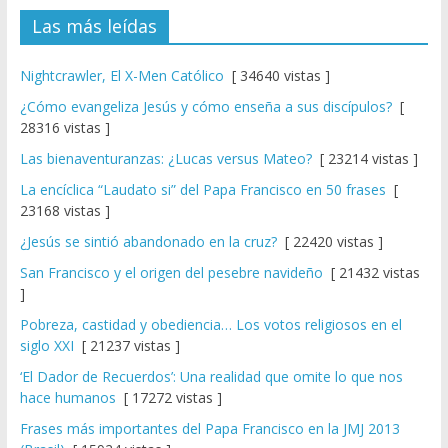
Las más leídas
Nightcrawler, El X-Men Católico
[ 34640 vistas ]
¿Cómo evangeliza Jesús y cómo enseña a sus discípulos?
[
28316 vistas ]
Las bienaventuranzas: ¿Lucas versus Mateo?
[ 23214 vistas ]
La encíclica “Laudato si” del Papa Francisco en 50 frases
[
23168 vistas ]
¿Jesús se sintió abandonado en la cruz?
[ 22420 vistas ]
San Francisco y el origen del pesebre navideño
[ 21432 vistas
]
Pobreza, castidad y obediencia… Los votos religiosos en el
siglo XXI
[ 21237 vistas ]
‘El Dador de Recuerdos’: Una realidad que omite lo que nos
hace humanos
[ 17272 vistas ]
Frases más importantes del Papa Francisco en la JMJ 2013