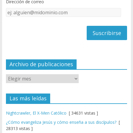
Dirección de correo
k
e
Dirección
C
de
h
correo
a
n
n
el
Archivo de publicaciones
Las más leídas
Nightcrawler, El X-Men Católico
[ 34631 vistas ]
¿Cómo evangeliza Jesús y cómo enseña a sus discípulos?
[
28313 vistas ]