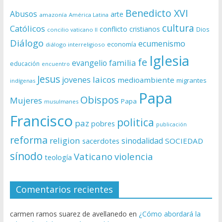
Benedicto XVI
Abusos
arte
amazonía
América Latina
cultura
Católicos
conflicto
cristianos
Dios
concilio vaticano II
Diálogo
ecumenismo
economía
diálogo interreligioso
Iglesia
fe
evangelio
familia
educación
encuentro
Jesus
laicos
jovenes
medioambiente
migrantes
indígenas
Papa
Obispos
Mujeres
Papa
musulmanes
Francisco
politica
paz
pobres
publicación
reforma
religion
sinodalidad
sacerdotes
SOCIEDAD
sínodo
Vaticano
violencia
teología
Comentarios recientes
carmen ramos suarez de avellanedo
en
¿Cómo abordará la