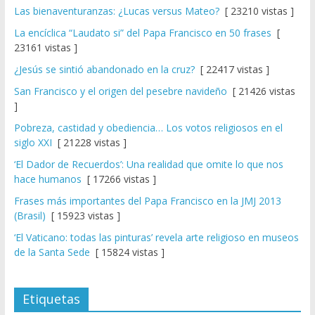
Las bienaventuranzas: ¿Lucas versus Mateo?
[ 23210 vistas ]
La encíclica “Laudato si” del Papa Francisco en 50 frases
[
23161 vistas ]
¿Jesús se sintió abandonado en la cruz?
[ 22417 vistas ]
San Francisco y el origen del pesebre navideño
[ 21426 vistas
]
Pobreza, castidad y obediencia… Los votos religiosos en el
siglo XXI
[ 21228 vistas ]
‘El Dador de Recuerdos’: Una realidad que omite lo que nos
hace humanos
[ 17266 vistas ]
Frases más importantes del Papa Francisco en la JMJ 2013
(Brasil)
[ 15923 vistas ]
‘El Vaticano: todas las pinturas’ revela arte religioso en museos
de la Santa Sede
[ 15824 vistas ]
Etiquetas