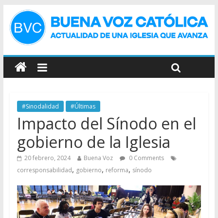
#Sinodalidad
#Últimas
Impacto del Sínodo en el
gobierno de la Iglesia
20 febrero, 2024
Buena Voz
0 Comments
,
,
,
corresponsabilidad
gobierno
reforma
sínodo