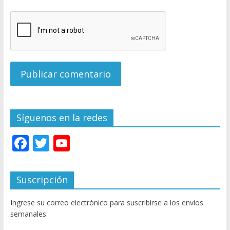
Síguenos en la redes
F
T
Y
ac
w
o
e
itt
u
Suscripción
b
er
T
Ingrese su correo electrónico para suscribirse a los envíos
o
u
semanales.
o
b