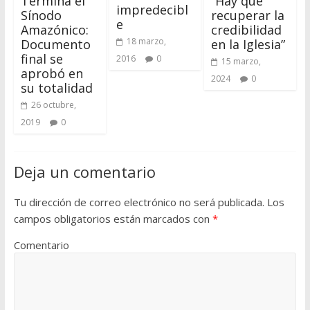
Termina el
“Hay que
impredecibl
Sínodo
recuperar la
e
Amazónico:
credibilidad
18 marzo,
Documento
en la Iglesia”
final se
2016
0
15 marzo,
aprobó en
2024
0
su totalidad
26 octubre,
2019
0
Deja un comentario
Tu dirección de correo electrónico no será publicada.
Los
campos obligatorios están marcados con
*
Comentario