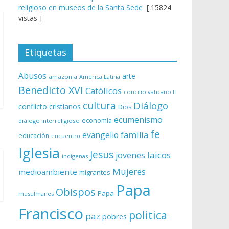
religioso en museos de la Santa Sede
[ 15824
vistas ]
Etiquetas
Abusos
arte
amazonía
América Latina
Benedicto XVI
Católicos
concilio vaticano II
cultura
Diálogo
conflicto
cristianos
Dios
ecumenismo
economía
diálogo interreligioso
fe
evangelio
familia
educación
encuentro
Iglesia
Jesus
laicos
jovenes
indígenas
Mujeres
medioambiente
migrantes
Papa
Obispos
Papa
musulmanes
Francisco
politica
paz
pobres