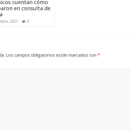
aicos cuentan cómo
paron en consulta de
ia
mbre, 2021
0
da.
Los campos obligatorios están marcados con
*