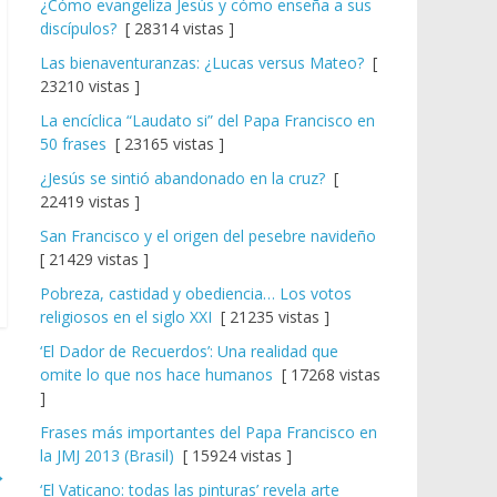
¿Cómo evangeliza Jesús y cómo enseña a sus
discípulos?
[ 28314 vistas ]
Las bienaventuranzas: ¿Lucas versus Mateo?
[
23210 vistas ]
La encíclica “Laudato si” del Papa Francisco en
50 frases
[ 23165 vistas ]
¿Jesús se sintió abandonado en la cruz?
[
22419 vistas ]
San Francisco y el origen del pesebre navideño
[ 21429 vistas ]
Pobreza, castidad y obediencia… Los votos
religiosos en el siglo XXI
[ 21235 vistas ]
‘El Dador de Recuerdos’: Una realidad que
omite lo que nos hace humanos
[ 17268 vistas
]
Frases más importantes del Papa Francisco en
la JMJ 2013 (Brasil)
[ 15924 vistas ]
→
‘El Vaticano: todas las pinturas’ revela arte