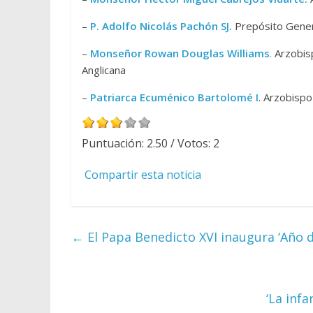
–
P. Adolfo Nicolás Pachón SJ.
Prepósito Gener
–
Monseñor Rowan Douglas Williams
.
Arzobisp
Anglicana
–
Patriarca Ecuménico Bartolomé I
. Arzobisp
Puntuación:
2.50
/ Votos:
2
Compartir esta noticia
←
El Papa Benedicto XVI inaugura ‘Año de
‘La inf