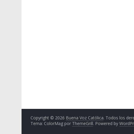
Copyright © 2026
Buena Voz Católica
. Todos los der
Tema: ColorMag por
ThemeGrill
. Powered by
WordPr