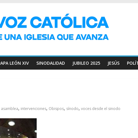
PAPA LEÓN XIV
SINODALIDAD
JUBILEO 2025
JESÚS
POLÍ
,
,
,
,
asamblea
intervenciones
Obispos
sínodo
voces desde el sinodo