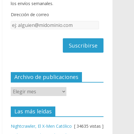
o
u
los envíos semanales.
o
b
Dirección de correo
k
e
Dirección
C
de
h
correo
a
n
n
el
Archivo de publicaciones
Las más leídas
Nightcrawler, El X-Men Católico
[ 34635 vistas ]