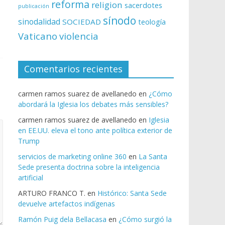
reforma
religion
sacerdotes
publicación
sínodo
sinodalidad
SOCIEDAD
teología
Vaticano
violencia
Comentarios recientes
carmen ramos suarez de avellanedo
en
¿Cómo
abordará la Iglesia los debates más sensibles?
carmen ramos suarez de avellanedo
en
Iglesia
en EE.UU. eleva el tono ante política exterior de
Trump
servicios de marketing online 360
en
La Santa
Sede presenta doctrina sobre la inteligencia
artificial
ARTURO FRANCO T.
en
Histórico: Santa Sede
devuelve artefactos indígenas
Ramón Puig dela Bellacasa
en
¿Cómo surgió la