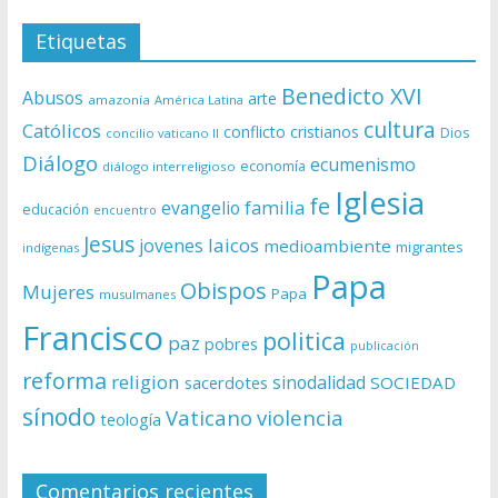
Etiquetas
Benedicto XVI
Abusos
arte
amazonía
América Latina
cultura
Católicos
conflicto
cristianos
Dios
concilio vaticano II
Diálogo
ecumenismo
economía
diálogo interreligioso
Iglesia
fe
evangelio
familia
educación
encuentro
Jesus
laicos
jovenes
medioambiente
migrantes
indígenas
Papa
Obispos
Mujeres
Papa
musulmanes
Francisco
politica
paz
pobres
publicación
reforma
religion
sinodalidad
sacerdotes
SOCIEDAD
sínodo
Vaticano
violencia
teología
Comentarios recientes