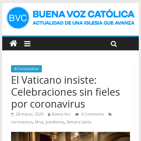
#Coronavirus
El Vaticano insiste:
Celebraciones sin fieles
por coronavirus
28 marzo, 2020
Buena Voz
0 Comments
,
,
,
coronavirus
Misa
pandemia
Semana Santa