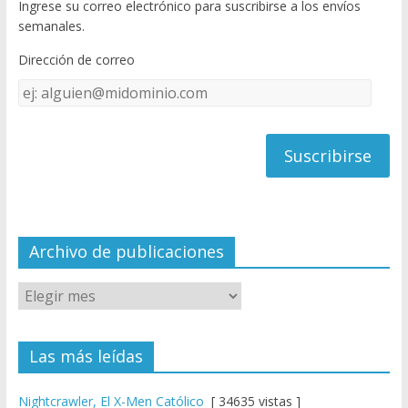
Ingrese su correo electrónico para suscribirse a los envíos
o
u
semanales.
o
b
Dirección de correo
k
e
Dirección
C
de
h
correo
a
n
n
el
Archivo de publicaciones
Las más leídas
Nightcrawler, El X-Men Católico
[ 34635 vistas ]