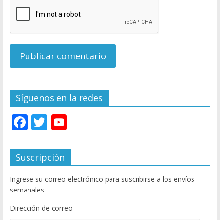
Síguenos en la redes
F
T
Y
ac
w
o
e
itt
u
Suscripción
b
er
T
Ingrese su correo electrónico para suscribirse a los envíos
o
u
semanales.
o
b
Dirección de correo
k
e