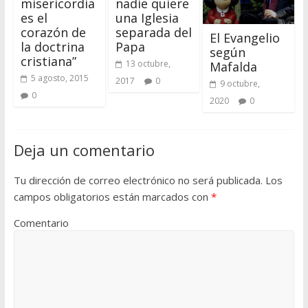
misericordia
nadie quiere
es el
una Iglesia
corazón de
separada del
El Evangelio
la doctrina
Papa
según
cristiana”
13 octubre,
Mafalda
5 agosto, 2015
2017
0
9 octubre,
0
2020
0
Deja un comentario
Tu dirección de correo electrónico no será publicada.
Los
campos obligatorios están marcados con
*
Comentario