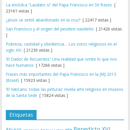
La encíclica “Laudato si” del Papa Francisco en 50 frases
[
23161 vistas ]
¿Jesús se sintió abandonado en la cruz?
[ 22417 vistas ]
San Francisco y el origen del pesebre navideño
[ 21426 vistas
]
Pobreza, castidad y obediencia… Los votos religiosos en el
siglo XXI
[ 21230 vistas ]
‘El Dador de Recuerdos’: Una realidad que omite lo que nos
hace humanos
[ 17266 vistas ]
Frases más importantes del Papa Francisco en la JMJ 2013
(Brasil)
[ 15923 vistas ]
‘El Vaticano: todas las pinturas’ revela arte religioso en museos
de la Santa Sede
[ 15824 vistas ]
Etiquetas
Benedicto XVI
Abusos
arte
amazonía
América Latina