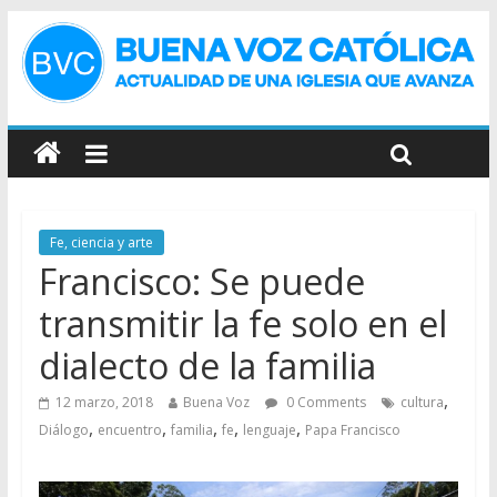
Fe, ciencia y arte
Francisco: Se puede
transmitir la fe solo en el
dialecto de la familia
,
12 marzo, 2018
Buena Voz
0 Comments
cultura
,
,
,
,
,
Diálogo
encuentro
familia
fe
lenguaje
Papa Francisco