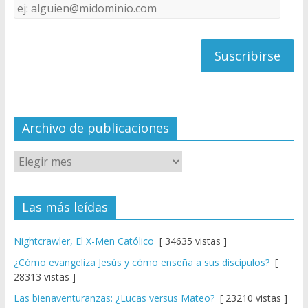
Dirección
C
de
h
correo
a
n
n
el
Archivo de publicaciones
Las más leídas
Nightcrawler, El X-Men Católico
[ 34635 vistas ]
¿Cómo evangeliza Jesús y cómo enseña a sus discípulos?
[
28313 vistas ]
Las bienaventuranzas: ¿Lucas versus Mateo?
[ 23210 vistas ]