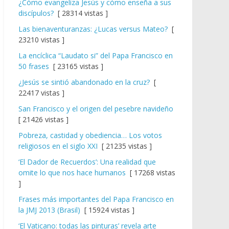
¿Cómo evangeliza Jesús y cómo enseña a sus
discípulos?
[ 28314 vistas ]
Las bienaventuranzas: ¿Lucas versus Mateo?
[
23210 vistas ]
La encíclica “Laudato si” del Papa Francisco en
50 frases
[ 23165 vistas ]
¿Jesús se sintió abandonado en la cruz?
[
22417 vistas ]
San Francisco y el origen del pesebre navideño
[ 21426 vistas ]
Pobreza, castidad y obediencia… Los votos
religiosos en el siglo XXI
[ 21235 vistas ]
‘El Dador de Recuerdos’: Una realidad que
omite lo que nos hace humanos
[ 17268 vistas
]
Frases más importantes del Papa Francisco en
la JMJ 2013 (Brasil)
[ 15924 vistas ]
‘El Vaticano: todas las pinturas’ revela arte