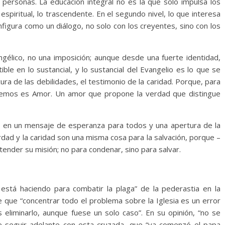
 personas. La educación integral no es la que solo impulsa los
espiritual, lo trascendente. En el segundo nivel, lo que interesa
nfigura como un diálogo, no solo con los creyentes, sino con los
élico, no una imposición; aunque desde una fuerte identidad,
ble en lo sustancial, y lo sustancial del Evangelio es lo que se
cura de las debilidades, el testimonio de la caridad. Porque, para
reemos es Amor. Un amor que propone la verdad que distingue
ndo en un mensaje de esperanza para todos y una apertura de la
rdad y la caridad son una misma cosa para la salvación, porque –
tender su misión; no para condenar, sino para salvar.
s está haciendo para combatir la plaga” de la pederastia en la
e que “concentrar todo el problema sobre la Iglesia es un error
s eliminarlo, aunque fuese un solo caso”. En su opinión, “no se
e seguir adelante con esta cruzada, que “ya comenzó el papa