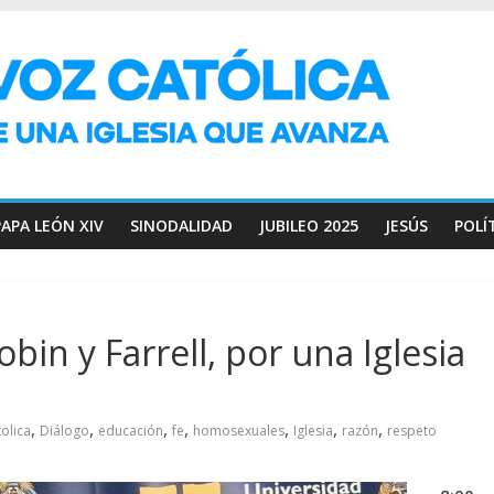
PAPA LEÓN XIV
SINODALIDAD
JUBILEO 2025
JESÚS
POLÍ
bin y Farrell, por una Iglesia
,
,
,
,
,
,
,
tolica
Diálogo
educación
fe
homosexuales
Iglesia
razón
respeto