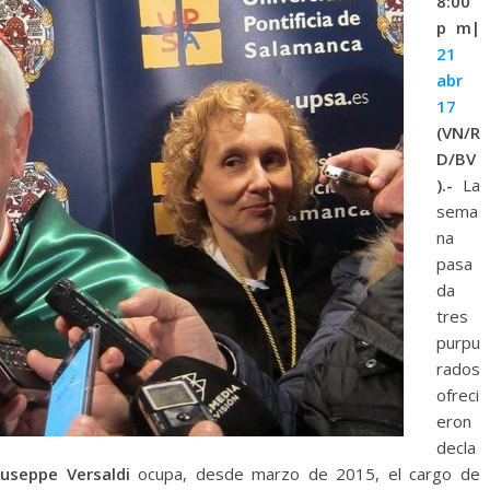
8:00
p m|
21
abr
17
(VN/R
D/BV
).-
La
sema
na
pasa
da
tres
purpu
rados
ofreci
eron
decla
useppe Versaldi
ocupa, desde marzo de 2015, el cargo de