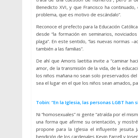
Benedicto XVI, y que Francisco ha continuado,
problema, que es motivo de escándalo”.
Reconoce el prefecto para la Educación Católica
desde “la formación en seminarios, noviciado
plaga”. En este sentido, “las nuevas normas –adv
también a las familias”.
De ahí que Amoris laetitia invite a “caminar h
amor, de la transmisión de la vida, de la educa
los niños mañana no sean solo preservados del ma
sea el lugar en el que los niños sean amados, p
Tobin: “En la Iglesia, las personas LGBT han 
Ni “homosexuales” ni gente “atraída por el mis
una forma que afirme su orientación, y most
propone para la Iglesia el influyente jesuita
bendición de los cardenales Kevin Farrell y Jose