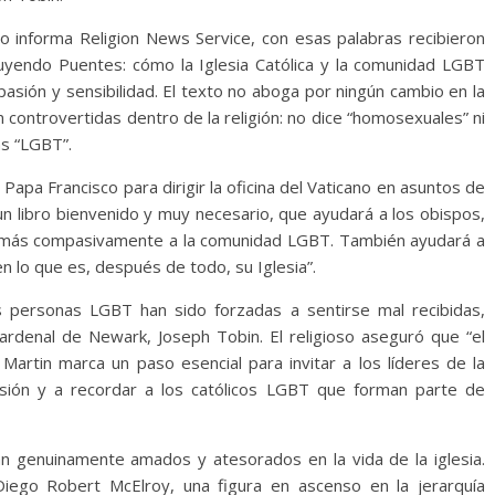
omo informa Religion News Service, con esas palabras recibieron
uyendo Puentes: cómo la Iglesia Católica y la comunidad LGBT
asión y sensibilidad. El texto no aboga por ningún cambio en la
 controvertidas dentro de la religión: no dice “homosexuales” ni
as “LGBT”.
 Papa Francisco para dirigir la oficina del Vaticano en asuntos de
s un libro bienvenido y muy necesario, que ayudará a los obispos,
ar más compasivamente a la comunidad LGBT. También ayudará a
n lo que es, después de todo, su Iglesia”.
s personas LGBT han sido forzadas a sentirse mal recibidas,
cardenal de Newark, Joseph Tobin. El religioso aseguró que “el
e Martin marca un paso esencial para invitar a los líderes de la
asión y a recordar a los católicos LGBT que forman parte de
an genuinamente amados y atesorados en la vida de la iglesia.
iego Robert McElroy, una figura en ascenso en la jerarquía