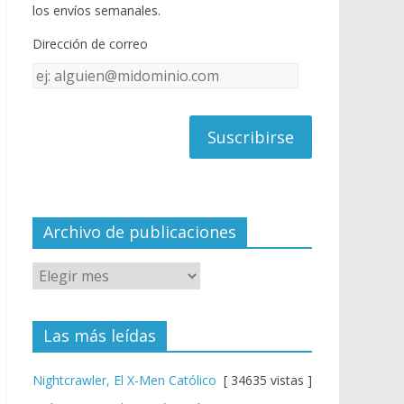
o
u
los envíos semanales.
o
b
Dirección de correo
k
e
Dirección
C
de
h
correo
a
n
n
el
Archivo de publicaciones
Las más leídas
Nightcrawler, El X-Men Católico
[ 34635 vistas ]