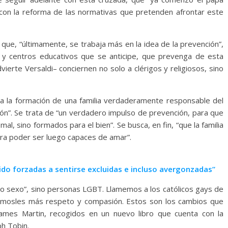
 con la reforma de las normativas que pretenden afrontar este
 que, “últimamente, se trabaja más en la idea de la prevención”,
s y centros educativos que se anticipe, que prevenga de esta
ierte Versaldi– conciernen no solo a clérigos y religiosos, sino
acia la formación de una familia verdaderamente responsable del
ción”. Se trata de “un verdadero impulso de prevención, para que
l, sino formados para el bien”. Se busca, en fin, “que la familia
ara poder ser luego capaces de amar”.
sido forzadas a sentirse excluidas e incluso avergonzadas”
mo sexo”, sino personas LGBT. Llamemos a los católicos gays de
rémosles más respeto y compasión. Estos son los cambios que
 James Martin, recogidos en un nuevo libro que cuenta con la
ph Tobin.