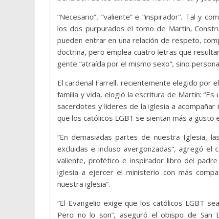
“Necesario”, “valiente” e “inspirador”. Tal y c
los dos purpurados el tomo de Martin, Constr
pueden entrar en una relación de respeto, comp
doctrina, pero emplea cuatro letras que resultan
gente “atraída por el mismo sexo”, sino person
El cardenal Farrell, recientemente elegido por el
familia y vida, elogió la escritura de Martin: “E
sacerdotes y líderes de la iglesia a acompañ
que los católicos LGBT se sientan más a gusto e
“En demasiadas partes de nuestra Iglesia, la
excluidas e incluso avergonzadas”, agregó el 
valiente, profético e inspirador libro del padr
iglesia a ejercer el ministerio con más comp
nuestra iglesia”.
“El Evangelio exige que los católicos LGBT se
Pero no lo son”, aseguró el obispo de San D