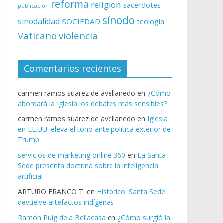
reforma
religion
sacerdotes
publicación
sínodo
sinodalidad
SOCIEDAD
teología
Vaticano
violencia
Comentarios recientes
carmen ramos suarez de avellanedo
en
¿Cómo
abordará la Iglesia los debates más sensibles?
carmen ramos suarez de avellanedo
en
Iglesia
en EE.UU. eleva el tono ante política exterior de
Trump
servicios de marketing online 360
en
La Santa
Sede presenta doctrina sobre la inteligencia
artificial
ARTURO FRANCO T.
en
Histórico: Santa Sede
devuelve artefactos indígenas
Ramón Puig dela Bellacasa
en
¿Cómo surgió la