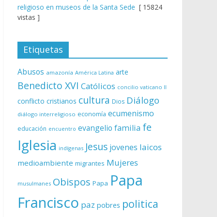
religioso en museos de la Santa Sede
[ 15824
vistas ]
Etiquetas
Abusos
arte
amazonía
América Latina
Benedicto XVI
Católicos
concilio vaticano II
cultura
Diálogo
conflicto
cristianos
Dios
ecumenismo
economía
diálogo interreligioso
fe
evangelio
familia
educación
encuentro
Iglesia
Jesus
laicos
jovenes
indígenas
Mujeres
medioambiente
migrantes
Papa
Obispos
Papa
musulmanes
Francisco
politica
paz
pobres