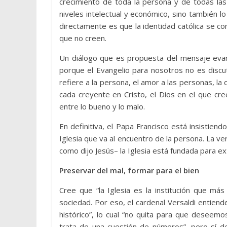
crecimiento de toda la persona y de todas las
niveles intelectual y económico, sino también lo 
directamente es que la identidad católica se co
que no creen.
Un diálogo que es propuesta del mensaje evang
porque el Evangelio para nosotros no es discuti
refiere a la persona, el amor a las personas, la 
cada creyente en Cristo, el Dios en el que c
entre lo bueno y lo malo.
En definitiva, el Papa Francisco está insistie
Iglesia que va al encuentro de la persona. La ve
como dijo Jesús– la Iglesia está fundada para ex
Preservar del mal, formar para el bien
Cree que “la Iglesia es la institución que má
sociedad. Por eso, el cardenal Versaldi entiend
histórico”, lo cual “no quita para que deseemo
trata de una cuestión de números”, pero sí d