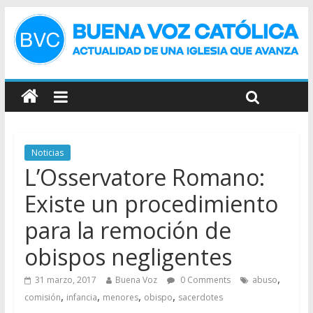
Noticias
L’Osservatore Romano:
Existe un procedimiento
para la remoción de
obispos negligentes
,
31 marzo, 2017
Buena Voz
0 Comments
abuso
,
,
,
,
comisión
infancia
menores
obispo
sacerdotes