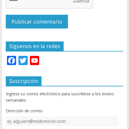
Síguenos en la redes
F
T
Y
ac
w
o
e
itt
u
Suscripción
b
er
T
Ingrese su correo electrónico para suscribirse a los envíos
o
u
semanales.
o
b
Dirección de correo
k
e
Dirección
C
de