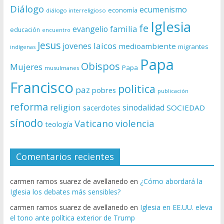
Diálogo
ecumenismo
economía
diálogo interreligioso
Iglesia
fe
evangelio
familia
educación
encuentro
Jesus
laicos
jovenes
medioambiente
migrantes
indígenas
Papa
Obispos
Mujeres
Papa
musulmanes
Francisco
politica
paz
pobres
publicación
reforma
religion
sinodalidad
sacerdotes
SOCIEDAD
sínodo
Vaticano
violencia
teología
Comentarios recientes
carmen ramos suarez de avellanedo
en
¿Cómo abordará la
Iglesia los debates más sensibles?
carmen ramos suarez de avellanedo
en
Iglesia en EE.UU. eleva
el tono ante política exterior de Trump