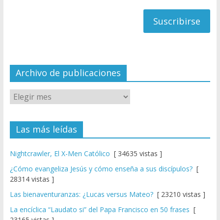
h
correo
a
n
n
el
Archivo de publicaciones
Las más leídas
Nightcrawler, El X-Men Católico
[ 34635 vistas ]
¿Cómo evangeliza Jesús y cómo enseña a sus discípulos?
[
28314 vistas ]
Las bienaventuranzas: ¿Lucas versus Mateo?
[ 23210 vistas ]
La encíclica “Laudato si” del Papa Francisco en 50 frases
[
23165 vistas ]