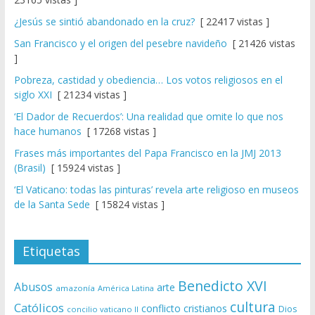
¿Jesús se sintió abandonado en la cruz?
[ 22417 vistas ]
San Francisco y el origen del pesebre navideño
[ 21426 vistas
]
Pobreza, castidad y obediencia… Los votos religiosos en el
siglo XXI
[ 21234 vistas ]
‘El Dador de Recuerdos’: Una realidad que omite lo que nos
hace humanos
[ 17268 vistas ]
Frases más importantes del Papa Francisco en la JMJ 2013
(Brasil)
[ 15924 vistas ]
‘El Vaticano: todas las pinturas’ revela arte religioso en museos
de la Santa Sede
[ 15824 vistas ]
Etiquetas
Benedicto XVI
Abusos
arte
amazonía
América Latina
cultura
Católicos
conflicto
cristianos
Dios
concilio vaticano II