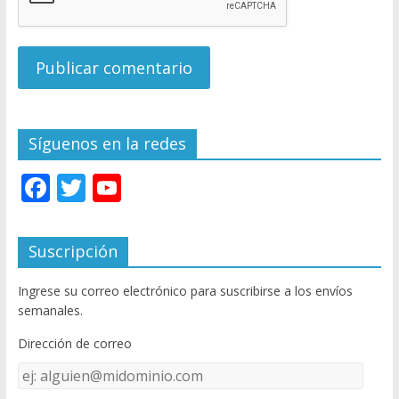
Síguenos en la redes
F
T
Y
ac
w
o
e
itt
u
Suscripción
b
er
T
Ingrese su correo electrónico para suscribirse a los envíos
o
u
semanales.
o
b
Dirección de correo
k
e
Dirección
C
de