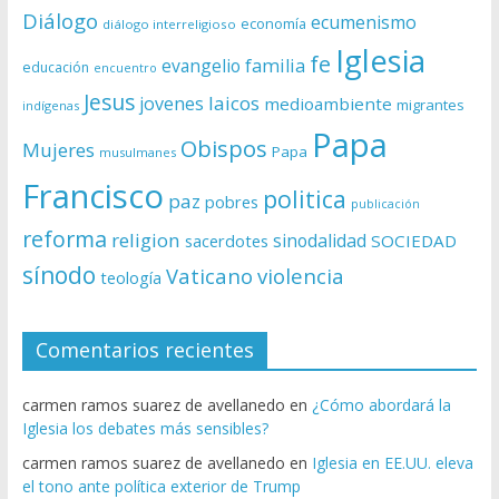
Diálogo
ecumenismo
economía
diálogo interreligioso
Iglesia
fe
evangelio
familia
educación
encuentro
Jesus
laicos
jovenes
medioambiente
migrantes
indígenas
Papa
Obispos
Mujeres
Papa
musulmanes
Francisco
politica
paz
pobres
publicación
reforma
religion
sinodalidad
sacerdotes
SOCIEDAD
sínodo
Vaticano
violencia
teología
Comentarios recientes
carmen ramos suarez de avellanedo
en
¿Cómo abordará la
Iglesia los debates más sensibles?
carmen ramos suarez de avellanedo
en
Iglesia en EE.UU. eleva
el tono ante política exterior de Trump