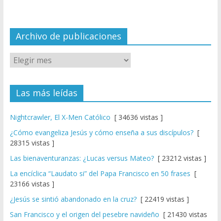
n
n
el
Archivo de publicaciones
Las más leídas
Nightcrawler, El X-Men Católico
[ 34636 vistas ]
¿Cómo evangeliza Jesús y cómo enseña a sus discípulos?
[
28315 vistas ]
Las bienaventuranzas: ¿Lucas versus Mateo?
[ 23212 vistas ]
La encíclica “Laudato si” del Papa Francisco en 50 frases
[
23166 vistas ]
¿Jesús se sintió abandonado en la cruz?
[ 22419 vistas ]
San Francisco y el origen del pesebre navideño
[ 21430 vistas