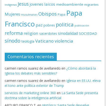
Jesus
laicos
jovenes
medioambiente
migrantes
indígenas
Papa
Obispos
Mujeres
Papa
musulmanes
Francisco
politica
paz
pobres
publicación
reforma
religion
sinodalidad
sacerdotes
SOCIEDAD
sínodo
Vaticano
violencia
teología
Comentarios recientes
carmen ramos suarez de avellanedo
en
¿Cómo abordará la
Iglesia los debates más sensibles?
carmen ramos suarez de avellanedo
en
Iglesia en EE.UU. eleva
el tono ante política exterior de Trump
servicios de marketing online 360
en
La Santa Sede presenta
doctrina sobre la inteligencia artificial
ARTURO FRANCO T.
en
Histórico: Santa Sede devuelve