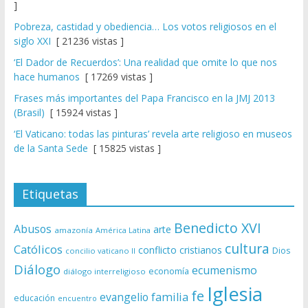
]
Pobreza, castidad y obediencia… Los votos religiosos en el
siglo XXI
[ 21236 vistas ]
‘El Dador de Recuerdos’: Una realidad que omite lo que nos
hace humanos
[ 17269 vistas ]
Frases más importantes del Papa Francisco en la JMJ 2013
(Brasil)
[ 15924 vistas ]
‘El Vaticano: todas las pinturas’ revela arte religioso en museos
de la Santa Sede
[ 15825 vistas ]
Etiquetas
Benedicto XVI
Abusos
arte
amazonía
América Latina
cultura
Católicos
conflicto
cristianos
Dios
concilio vaticano II
Diálogo
ecumenismo
economía
diálogo interreligioso
Iglesia
fe
evangelio
familia
educación
encuentro