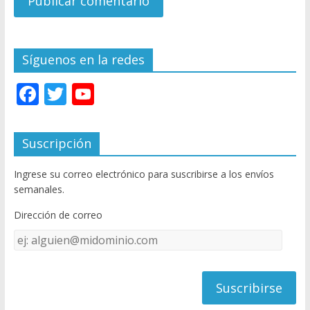
Síguenos en la redes
F
T
Y
ac
w
o
e
itt
u
Suscripción
b
er
T
Ingrese su correo electrónico para suscribirse a los envíos
o
u
semanales.
o
b
Dirección de correo
k
e
Dirección
C
de
h
correo
a