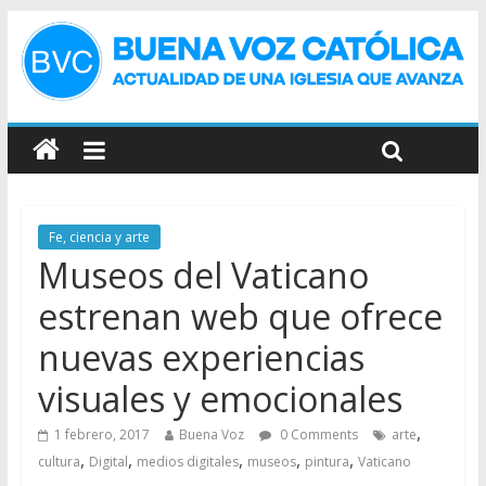
Fe, ciencia y arte
Museos del Vaticano
estrenan web que ofrece
nuevas experiencias
visuales y emocionales
,
1 febrero, 2017
Buena Voz
0 Comments
arte
,
,
,
,
,
cultura
Digital
medios digitales
museos
pintura
Vaticano