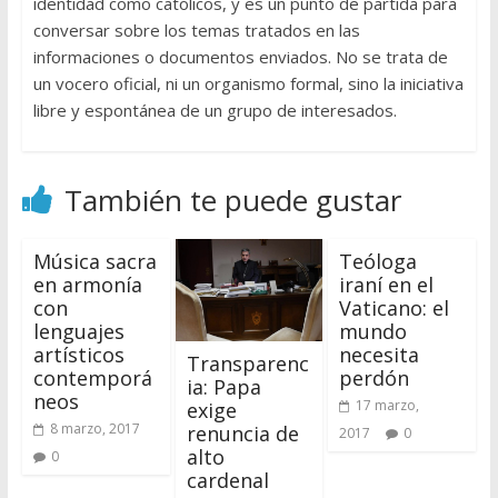
identidad como católicos, y es un punto de partida para
conversar sobre los temas tratados en las
informaciones o documentos enviados. No se trata de
un vocero oficial, ni un organismo formal, sino la iniciativa
libre y espontánea de un grupo de interesados.
También te puede gustar
Música sacra
Teóloga
en armonía
iraní en el
con
Vaticano: el
lenguajes
mundo
artísticos
necesita
Transparenc
contemporá
perdón
ia: Papa
neos
17 marzo,
exige
8 marzo, 2017
renuncia de
2017
0
alto
0
cardenal