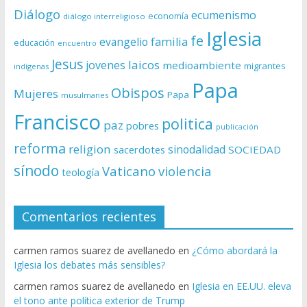
Diálogo
ecumenismo
economía
diálogo interreligioso
Iglesia
fe
evangelio
familia
educación
encuentro
Jesus
laicos
jovenes
medioambiente
migrantes
indígenas
Papa
Obispos
Mujeres
Papa
musulmanes
Francisco
politica
paz
pobres
publicación
reforma
religion
sinodalidad
sacerdotes
SOCIEDAD
sínodo
Vaticano
violencia
teología
Comentarios recientes
carmen ramos suarez de avellanedo
en
¿Cómo abordará la
Iglesia los debates más sensibles?
carmen ramos suarez de avellanedo
en
Iglesia en EE.UU. eleva
el tono ante política exterior de Trump