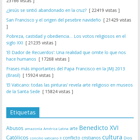
23166 vistas ]
¿Jesús se sintió abandonado en la cruz?
[ 22419 vistas ]
San Francisco y el origen del pesebre navideño
[ 21429 vistas
]
Pobreza, castidad y obediencia… Los votos religiosos en el
siglo XXI
[ 21235 vistas ]
‘El Dador de Recuerdos’: Una realidad que omite lo que nos
hace humanos
[ 17268 vistas ]
Frases más importantes del Papa Francisco en la JMJ 2013
(Brasil)
[ 15924 vistas ]
‘El Vaticano: todas las pinturas’ revela arte religioso en museos
de la Santa Sede
[ 15824 vistas ]
Etiquetas
Benedicto XVI
Abusos
arte
amazonía
América Latina
cultura
Católicos
conflicto
cristianos
Dios
concilio vaticano II