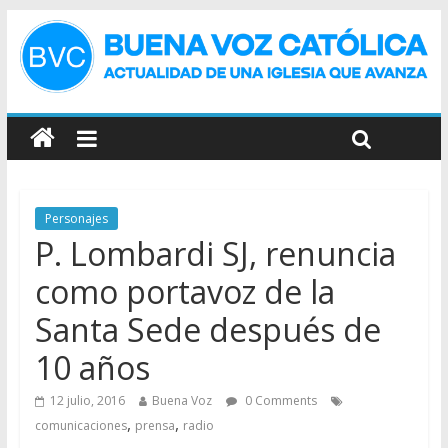
Personajes
P. Lombardi SJ, renuncia
como portavoz de la
Santa Sede después de
10 años
12 julio, 2016
Buena Voz
0 Comments
,
,
comunicaciones
prensa
radio