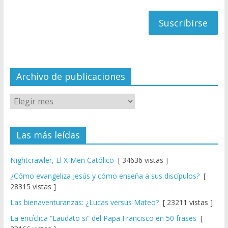
h
correo
a
n
n
el
Archivo de publicaciones
Las más leídas
Nightcrawler, El X-Men Católico
[ 34636 vistas ]
¿Cómo evangeliza Jesús y cómo enseña a sus discípulos?
[
28315 vistas ]
Las bienaventuranzas: ¿Lucas versus Mateo?
[ 23211 vistas ]
La encíclica “Laudato si” del Papa Francisco en 50 frases
[