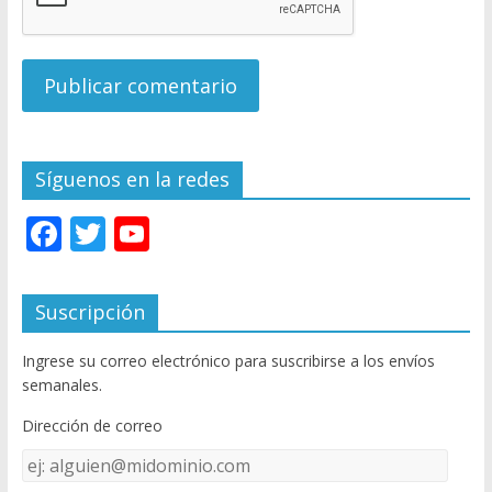
Síguenos en la redes
F
T
Y
ac
w
o
e
itt
u
Suscripción
b
er
T
Ingrese su correo electrónico para suscribirse a los envíos
o
u
semanales.
o
b
Dirección de correo
k
e
Dirección
C
de