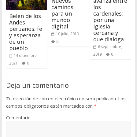
Nuevos
avanza entre
caminos
los
para un
cardenales:
Belén de los
mundo
por una
Andes
digital
Iglesia
peruanos: fe
cercana y
10 julio, 2019
y esperanza
que dialoga
de un
0
6 septiembre,
pueblo
2019
0
14 diciembre,
2021
0
Deja un comentario
Tu dirección de correo electrónico no será publicada.
Los
campos obligatorios están marcados con
*
Comentario