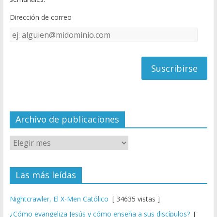
o
b
Dirección de correo
k
e
Dirección
C
de
h
correo
a
n
n
el
Archivo de publicaciones
Las más leídas
Nightcrawler, El X-Men Católico
[ 34635 vistas ]
¿Cómo evangeliza Jesús y cómo enseña a sus discípulos?
[