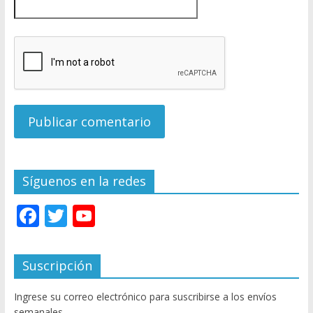
Síguenos en la redes
F
T
Y
ac
w
o
e
itt
u
Suscripción
b
er
T
Ingrese su correo electrónico para suscribirse a los envíos
o
u
semanales.