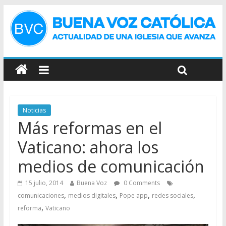
Noticias
Más reformas en el
Vaticano: ahora los
medios de comunicación
15 julio, 2014
Buena Voz
0 Comments
,
,
,
,
comunicaciones
medios digitales
Pope app
redes sociales
,
reforma
Vaticano