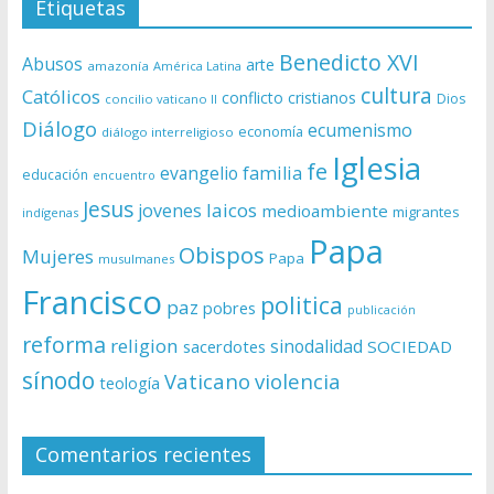
Etiquetas
Benedicto XVI
Abusos
arte
amazonía
América Latina
cultura
Católicos
conflicto
cristianos
Dios
concilio vaticano II
Diálogo
ecumenismo
economía
diálogo interreligioso
Iglesia
fe
evangelio
familia
educación
encuentro
Jesus
laicos
jovenes
medioambiente
migrantes
indígenas
Papa
Obispos
Mujeres
Papa
musulmanes
Francisco
politica
paz
pobres
publicación
reforma
religion
sinodalidad
sacerdotes
SOCIEDAD
sínodo
Vaticano
violencia
teología
Comentarios recientes