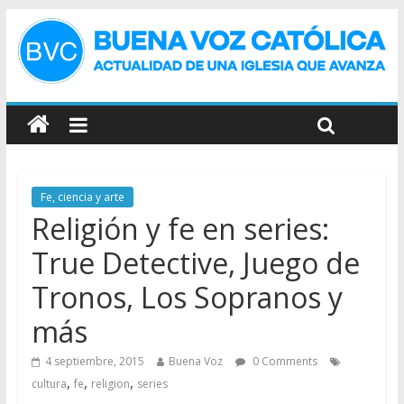
Fe, ciencia y arte
Religión y fe en series:
True Detective, Juego de
Tronos, Los Sopranos y
más
4 septiembre, 2015
Buena Voz
0 Comments
,
,
,
cultura
fe
religion
series