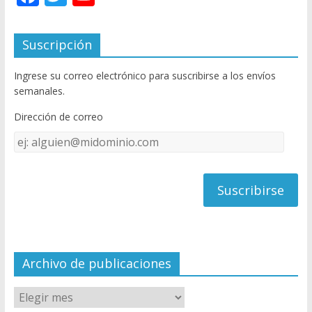
ac
w
o
e
itt
u
Suscripción
b
er
T
Ingrese su correo electrónico para suscribirse a los envíos
o
u
semanales.
o
b
Dirección de correo
k
e
Dirección
C
de
h
correo
a
n
n
el
Archivo de publicaciones