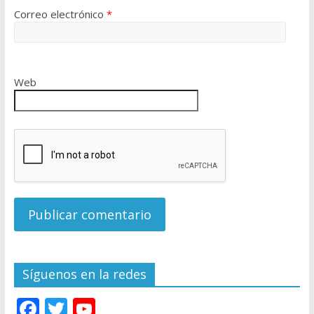
Correo electrónico
*
Web
Síguenos en la redes
F
T
Y