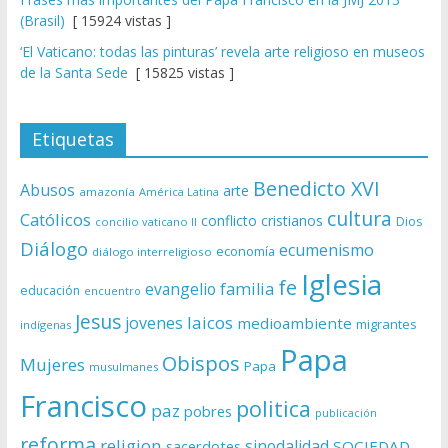
(Brasil)
[ 15924 vistas ]
‘El Vaticano: todas las pinturas’ revela arte religioso en museos
de la Santa Sede
[ 15825 vistas ]
Etiquetas
Benedicto XVI
Abusos
arte
amazonía
América Latina
cultura
Católicos
conflicto
cristianos
Dios
concilio vaticano II
Diálogo
ecumenismo
economía
diálogo interreligioso
Iglesia
fe
evangelio
familia
educación
encuentro
Jesus
laicos
jovenes
medioambiente
migrantes
indígenas
Papa
Obispos
Mujeres
Papa
musulmanes
Francisco
politica
paz
pobres
publicación
reforma
religion
sinodalidad
sacerdotes
SOCIEDAD