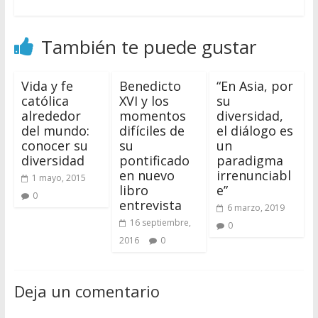
También te puede gustar
Vida y fe
Benedicto
“En Asia, por
católica
XVI y los
su
alrededor
momentos
diversidad,
del mundo:
difíciles de
el diálogo es
conocer su
su
un
diversidad
pontificado
paradigma
en nuevo
irrenunciabl
1 mayo, 2015
libro
e”
0
entrevista
6 marzo, 2019
16 septiembre,
0
2016
0
Deja un comentario