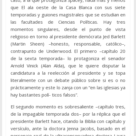
caso, a la que protagoniza Spacey, nada más y menos
que El ala oeste de la Casa Blanca con sus siete
temporadas y guiones magistrales que se estudian en
las facultades de Ciencias Políticas. Hay tres
momentos singulares, desde el punto de vista
religioso en torno al presidente demócrata Jed Barlett
(Martin Sheen) –honesto, responsable, católico–,
contrapunto de Underwood. El primero –capítulo 20
de la sexta temporada– lo protagoniza el senador
Arnold Vinick (Alan Alda), que le quiere disputar la
candidatura a la reelección al presidente y se topa
literalmente con un debate público sobre si es o no
prácticamente y este lo zanja con un “en las iglesias ya
hay bastantes polí- ticos falsos”.
El segundo momento es sobresaliente –capítulo tres,
de la impagable temporada dos– por la réplica que el
presidente Barlett hace, citando la Biblia con capítulo y
versículo, ante la doctora Jenna Jacobs, basado en el
personaje real de la ultraconservadora doctora Laura