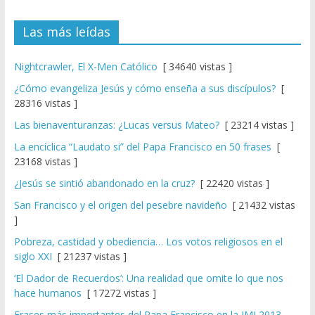
Las más leídas
Nightcrawler, El X-Men Católico
[ 34640 vistas ]
¿Cómo evangeliza Jesús y cómo enseña a sus discípulos?
[
28316 vistas ]
Las bienaventuranzas: ¿Lucas versus Mateo?
[ 23214 vistas ]
La encíclica “Laudato si” del Papa Francisco en 50 frases
[
23168 vistas ]
¿Jesús se sintió abandonado en la cruz?
[ 22420 vistas ]
San Francisco y el origen del pesebre navideño
[ 21432 vistas
]
Pobreza, castidad y obediencia… Los votos religiosos en el
siglo XXI
[ 21237 vistas ]
‘El Dador de Recuerdos’: Una realidad que omite lo que nos
hace humanos
[ 17272 vistas ]
Frases más importantes del Papa Francisco en la JMJ 2013