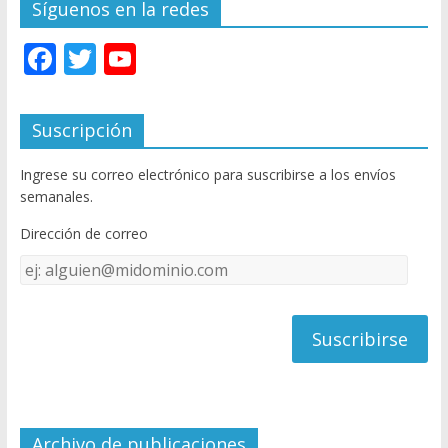
Síguenos en la redes
F
T
Y
ac
w
o
e
itt
u
Suscripción
b
er
T
Ingrese su correo electrónico para suscribirse a los envíos
o
u
semanales.
o
b
Dirección de correo
k
e
Dirección
C
de
h
correo
a
n
n
el
Archivo de publicaciones