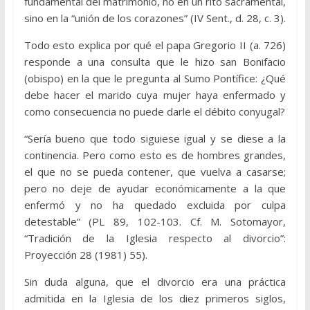
fundamental del matrimonio, no en un rito sacramental,
sino en la “unión de los corazones” (IV Sent., d. 28, c. 3).
Todo esto explica por qué el papa Gregorio II (a. 726)
responde a una consulta que le hizo san Bonifacio
(obispo) en la que le pregunta al Sumo Pontífice: ¿Qué
debe hacer el marido cuya mujer haya enfermado y
como consecuencia no puede darle el débito conyugal?
“Sería bueno que todo siguiese igual y se diese a la
continencia. Pero como esto es de hombres grandes,
el que no se pueda contener, que vuelva a casarse;
pero no deje de ayudar económicamente a la que
enfermó y no ha quedado excluida por culpa
detestable” (PL 89, 102-103. Cf. M. Sotomayor,
“Tradición de la Iglesia respecto al divorcio”:
Proyección 28 (1981) 55).
Sin duda alguna, que el divorcio era una práctica
admitida en la Iglesia de los diez primeros siglos,