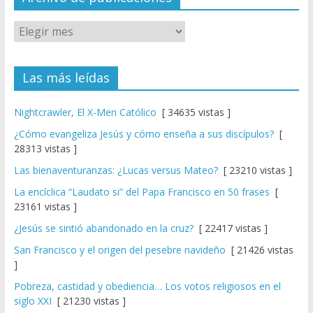
Las más leídas
Nightcrawler, El X-Men Católico
[ 34635 vistas ]
¿Cómo evangeliza Jesús y cómo enseña a sus discípulos?
[
28313 vistas ]
Las bienaventuranzas: ¿Lucas versus Mateo?
[ 23210 vistas ]
La encíclica “Laudato si” del Papa Francisco en 50 frases
[
23161 vistas ]
¿Jesús se sintió abandonado en la cruz?
[ 22417 vistas ]
San Francisco y el origen del pesebre navideño
[ 21426 vistas
]
Pobreza, castidad y obediencia… Los votos religiosos en el
siglo XXI
[ 21230 vistas ]