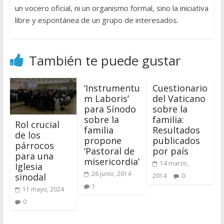
un vocero oficial, ni un organismo formal, sino la iniciativa
libre y espontánea de un grupo de interesados.
También te puede gustar
‘Instrumentu
Cuestionario
m Laboris’
del Vaticano
para Sínodo
sobre la
sobre la
familia:
Rol crucial
familia
Resultados
de los
propone
publicados
párrocos
‘Pastoral de
por país
para una
misericordia’
14 marzo,
Iglesia
26 junio, 2014
sinodal
2014
0
1
11 mayo, 2024
0