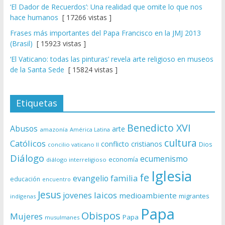
‘El Dador de Recuerdos’: Una realidad que omite lo que nos
hace humanos
[ 17266 vistas ]
Frases más importantes del Papa Francisco en la JMJ 2013
(Brasil)
[ 15923 vistas ]
‘El Vaticano: todas las pinturas’ revela arte religioso en museos
de la Santa Sede
[ 15824 vistas ]
Etiquetas
Benedicto XVI
Abusos
arte
amazonía
América Latina
cultura
Católicos
conflicto
cristianos
Dios
concilio vaticano II
Diálogo
ecumenismo
economía
diálogo interreligioso
Iglesia
fe
evangelio
familia
educación
encuentro
Jesus
laicos
jovenes
medioambiente
migrantes
indígenas
Papa
Obispos
Mujeres
Papa
musulmanes