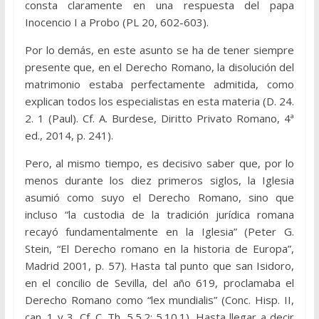
consta claramente en una respuesta del papa
Inocencio I a Probo (PL 20, 602-603).
Por lo demás, en este asunto se ha de tener siempre
presente que, en el Derecho Romano, la disolución del
matrimonio estaba perfectamente admitida, como
explican todos los especialistas en esta materia (D. 24.
2. 1 (Paul). Cf. A. Burdese, Diritto Privato Romano, 4ª
ed., 2014, p. 241).
Pero, al mismo tiempo, es decisivo saber que, por lo
menos durante los diez primeros siglos, la Iglesia
asumió como suyo el Derecho Romano, sino que
incluso “la custodia de la tradición jurídica romana
recayó fundamentalmente en la Iglesia” (Peter G.
Stein, “El Derecho romano en la historia de Europa”,
Madrid 2001, p. 57). Hasta tal punto que san Isidoro,
en el concilio de Sevilla, del año 619, proclamaba el
Derecho Romano como “lex mundialis” (Conc. Hisp. II,
can. 1 y 3. Cf. C. Th. 5.5.2; 5.10.1). Hasta llegar a decir