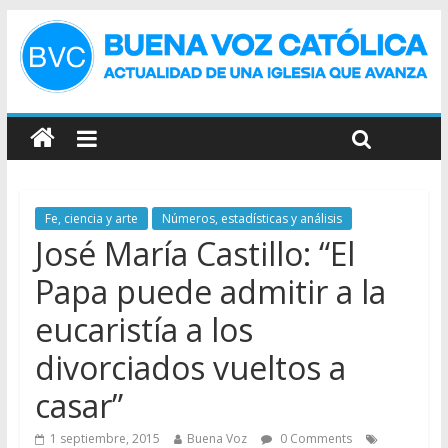
Fe, ciencia y arte
Números, estadísticas y análisis
José María Castillo: “El
Papa puede admitir a la
eucaristía a los
divorciados vueltos a
casar”
1 septiembre, 2015
Buena Voz
0 Comments