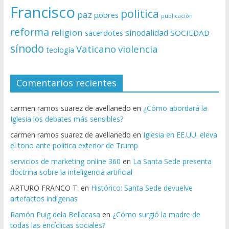
Francisco
politica
paz
pobres
publicación
reforma
religion
sinodalidad
sacerdotes
SOCIEDAD
sínodo
Vaticano
violencia
teología
Comentarios recientes
carmen ramos suarez de avellanedo
en
¿Cómo abordará la
Iglesia los debates más sensibles?
carmen ramos suarez de avellanedo
en
Iglesia en EE.UU. eleva
el tono ante política exterior de Trump
servicios de marketing online 360
en
La Santa Sede presenta
doctrina sobre la inteligencia artificial
ARTURO FRANCO T.
en
Histórico: Santa Sede devuelve
artefactos indígenas
Ramón Puig dela Bellacasa
en
¿Cómo surgió la madre de
todas las encíclicas sociales?