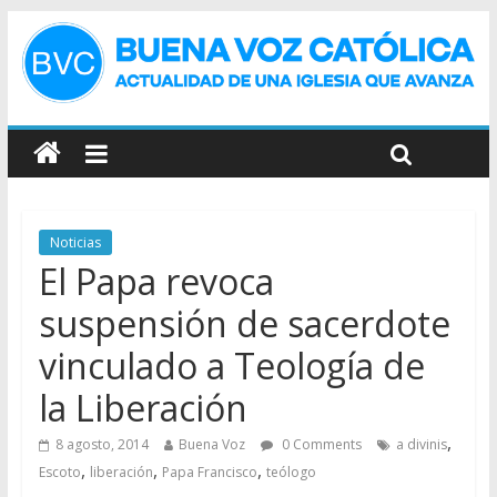
Noticias
El Papa revoca
suspensión de sacerdote
vinculado a Teología de
la Liberación
,
8 agosto, 2014
Buena Voz
0 Comments
a divinis
,
,
,
Escoto
liberación
Papa Francisco
teólogo