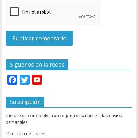
Síguenos en la redes
F
T
Y
ac
w
o
e
itt
u
Suscripción
b
er
T
Ingrese su correo electrónico para suscribirse a los envíos
o
u
semanales.
o
b
Dirección de correo