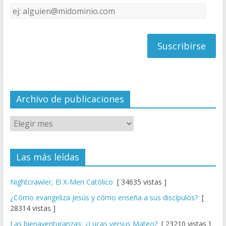
k
e
Dirección
C
de
h
correo
a
n
n
el
Archivo de publicaciones
Las más leídas
Nightcrawler, El X-Men Católico
[ 34635 vistas ]
¿Cómo evangeliza Jesús y cómo enseña a sus discípulos?
[
28314 vistas ]
Las bienaventuranzas: ¿Lucas versus Mateo?
[ 23210 vistas ]