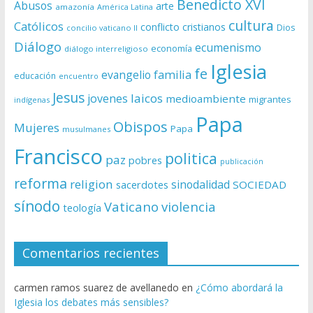
Benedicto XVI
Abusos
arte
amazonía
América Latina
cultura
Católicos
conflicto
cristianos
Dios
concilio vaticano II
Diálogo
ecumenismo
economía
diálogo interreligioso
Iglesia
fe
evangelio
familia
educación
encuentro
Jesus
laicos
jovenes
medioambiente
migrantes
indígenas
Papa
Obispos
Mujeres
Papa
musulmanes
Francisco
politica
paz
pobres
publicación
reforma
religion
sinodalidad
sacerdotes
SOCIEDAD
sínodo
Vaticano
violencia
teología
Comentarios recientes
carmen ramos suarez de avellanedo
en
¿Cómo abordará la
Iglesia los debates más sensibles?