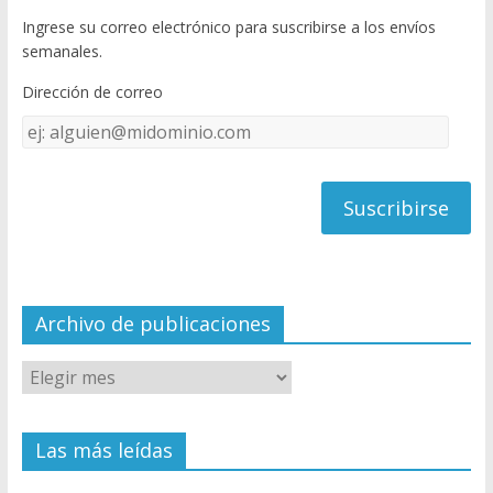
b
er
T
Ingrese su correo electrónico para suscribirse a los envíos
o
u
semanales.
o
b
Dirección de correo
k
e
Dirección
C
de
h
correo
a
n
n
el
Archivo de publicaciones
Las más leídas