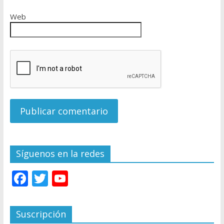
Web
Síguenos en la redes
F
T
Y
ac
w
o
e
itt
u
Suscripción