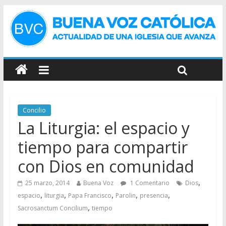
Concilio
La Liturgia: el espacio y
tiempo para compartir
con Dios en comunidad
,
25 marzo, 2014
Buena Voz
1 Comentario
Dios
,
,
,
,
,
espacio
liturgia
Papa Francisco
Parolin
presencia
,
Sacrosanctum Concilium
tiempo