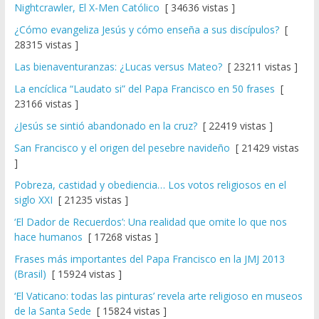
Nightcrawler, El X-Men Católico
[ 34636 vistas ]
¿Cómo evangeliza Jesús y cómo enseña a sus discípulos?
[
28315 vistas ]
Las bienaventuranzas: ¿Lucas versus Mateo?
[ 23211 vistas ]
La encíclica “Laudato si” del Papa Francisco en 50 frases
[
23166 vistas ]
¿Jesús se sintió abandonado en la cruz?
[ 22419 vistas ]
San Francisco y el origen del pesebre navideño
[ 21429 vistas
]
Pobreza, castidad y obediencia… Los votos religiosos en el
siglo XXI
[ 21235 vistas ]
‘El Dador de Recuerdos’: Una realidad que omite lo que nos
hace humanos
[ 17268 vistas ]
Frases más importantes del Papa Francisco en la JMJ 2013
(Brasil)
[ 15924 vistas ]
‘El Vaticano: todas las pinturas’ revela arte religioso en museos
de la Santa Sede
[ 15824 vistas ]