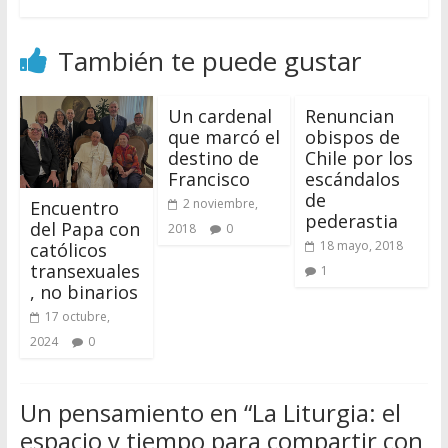
También te puede gustar
Un cardenal
Renuncian
que marcó el
obispos de
destino de
Chile por los
Francisco
escándalos
de
2 noviembre,
Encuentro
pederastia
del Papa con
2018
0
18 mayo, 2018
católicos
transexuales
1
, no binarios
17 octubre,
2024
0
Un pensamiento en “
La Liturgia: el
espacio y tiempo para compartir con