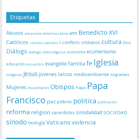
Etiquetas
Benedicto XVI
Abusos
arte
amazonía
América Latina
cultura
Católicos
conflicto
cristianos
Dios
concilio vaticano II
Diálogo
ecumenismo
economía
diálogo interreligioso
Iglesia
fe
evangelio
familia
educación
encuentro
Jesus
laicos
jovenes
medioambiente
migrantes
indígenas
Papa
Obispos
Mujeres
Papa
musulmanes
Francisco
politica
paz
pobres
publicación
reforma
religion
sinodalidad
sacerdotes
SOCIEDAD
sínodo
Vaticano
violencia
teología