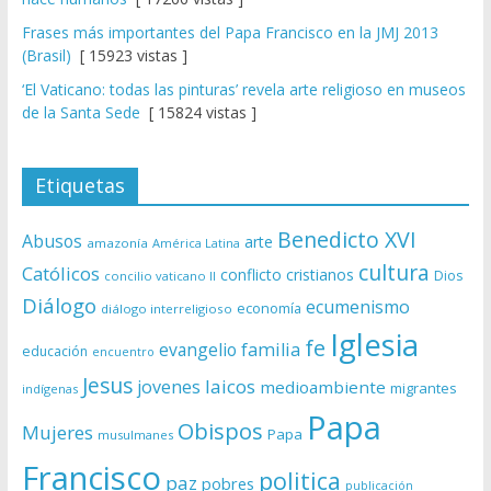
Frases más importantes del Papa Francisco en la JMJ 2013
(Brasil)
[ 15923 vistas ]
‘El Vaticano: todas las pinturas’ revela arte religioso en museos
de la Santa Sede
[ 15824 vistas ]
Etiquetas
Benedicto XVI
Abusos
arte
amazonía
América Latina
cultura
Católicos
conflicto
cristianos
Dios
concilio vaticano II
Diálogo
ecumenismo
economía
diálogo interreligioso
Iglesia
fe
evangelio
familia
educación
encuentro
Jesus
laicos
jovenes
medioambiente
migrantes
indígenas
Papa
Obispos
Mujeres
Papa
musulmanes
Francisco
politica
paz
pobres
publicación