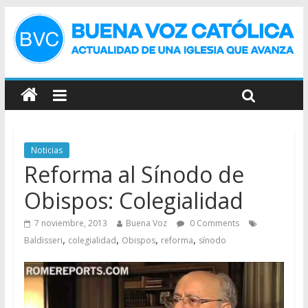
Noticias
Reforma al Sínodo de
Obispos: Colegialidad
7 noviembre, 2013
Buena Voz
0 Comments
,
,
,
,
Baldisseri
colegialidad
Obispos
reforma
sínodo