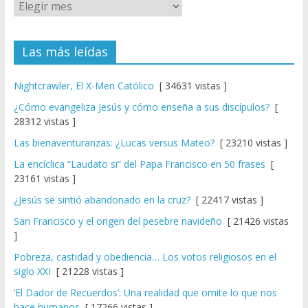
Las más leídas
Nightcrawler, El X-Men Católico
[ 34631 vistas ]
¿Cómo evangeliza Jesús y cómo enseña a sus discípulos?
[
28312 vistas ]
Las bienaventuranzas: ¿Lucas versus Mateo?
[ 23210 vistas ]
La encíclica “Laudato si” del Papa Francisco en 50 frases
[
23161 vistas ]
¿Jesús se sintió abandonado en la cruz?
[ 22417 vistas ]
San Francisco y el origen del pesebre navideño
[ 21426 vistas
]
Pobreza, castidad y obediencia… Los votos religiosos en el
siglo XXI
[ 21228 vistas ]
‘El Dador de Recuerdos’: Una realidad que omite lo que nos
hace humanos
[ 17266 vistas ]