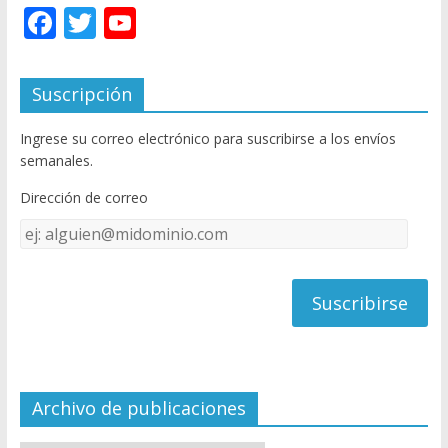
F
T
Y
ac
w
o
e
itt
u
Suscripción
b
er
T
Ingrese su correo electrónico para suscribirse a los envíos
o
u
semanales.
o
b
Dirección de correo
k
e
Dirección
C
de
h
correo
a
n
n
el
Archivo de publicaciones