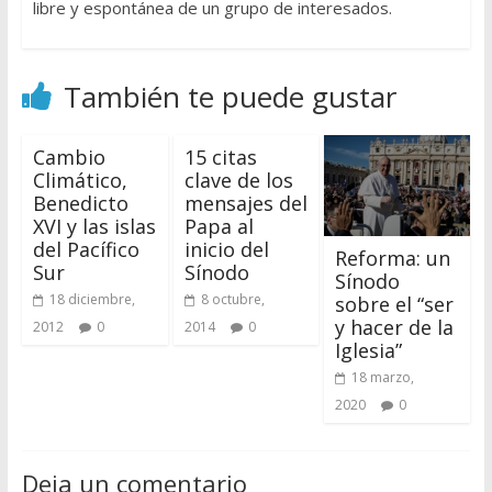
libre y espontánea de un grupo de interesados.
También te puede gustar
Cambio
15 citas
Climático,
clave de los
Benedicto
mensajes del
XVI y las islas
Papa al
del Pacífico
inicio del
Reforma: un
Sur
Sínodo
Sínodo
18 diciembre,
8 octubre,
sobre el “ser
y hacer de la
2012
0
2014
0
Iglesia”
18 marzo,
2020
0
Deja un comentario