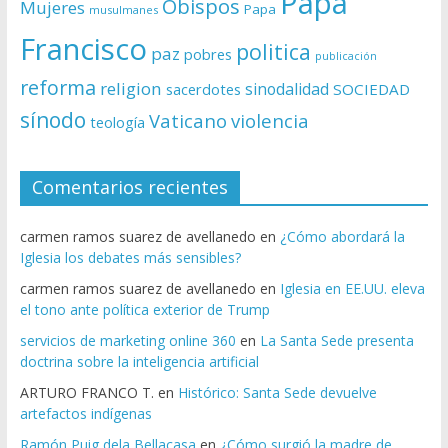
Papa
Obispos
Mujeres
Papa
musulmanes
Francisco
politica
paz
pobres
publicación
reforma
religion
sinodalidad
sacerdotes
SOCIEDAD
sínodo
Vaticano
violencia
teología
Comentarios recientes
carmen ramos suarez de avellanedo
en
¿Cómo abordará la
Iglesia los debates más sensibles?
carmen ramos suarez de avellanedo
en
Iglesia en EE.UU. eleva
el tono ante política exterior de Trump
servicios de marketing online 360
en
La Santa Sede presenta
doctrina sobre la inteligencia artificial
ARTURO FRANCO T.
en
Histórico: Santa Sede devuelve
artefactos indígenas
Ramón Puig dela Bellacasa
en
¿Cómo surgió la madre de