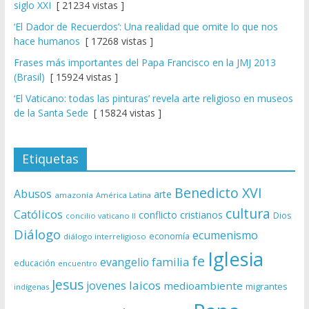
siglo XXI
[ 21234 vistas ]
‘El Dador de Recuerdos’: Una realidad que omite lo que nos
hace humanos
[ 17268 vistas ]
Frases más importantes del Papa Francisco en la JMJ 2013
(Brasil)
[ 15924 vistas ]
‘El Vaticano: todas las pinturas’ revela arte religioso en museos
de la Santa Sede
[ 15824 vistas ]
Etiquetas
Benedicto XVI
Abusos
arte
amazonía
América Latina
cultura
Católicos
conflicto
cristianos
Dios
concilio vaticano II
Diálogo
ecumenismo
economía
diálogo interreligioso
Iglesia
fe
evangelio
familia
educación
encuentro
Jesus
laicos
jovenes
medioambiente
migrantes
indígenas