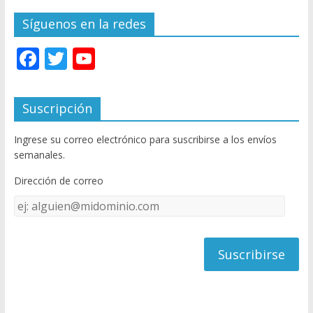
Síguenos en la redes
F
T
Y
ac
w
o
e
itt
u
Suscripción
b
er
T
Ingrese su correo electrónico para suscribirse a los envíos
o
u
semanales.
o
b
Dirección de correo
k
e
Dirección
C
de
h
correo
a
n
n