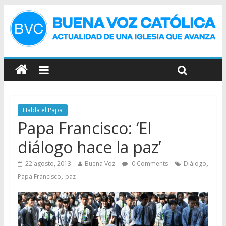
Habla el Papa
Papa Francisco: ‘El
diálogo hace la paz’
,
22 agosto, 2013
Buena Voz
0 Comments
Diálogo
,
Papa Francisco
paz