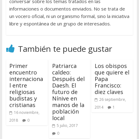
conversar sobre los temas tratados en las
informaciones o documentos enviados. No se trata de
un vocero oficial, ni un organismo formal, sino la iniciativa
libre y espontánea de un grupo de interesados.
También te puede gustar
Primer
Patriarca
Los obispos
encuentro
caldeo:
que quiere el
internaciona
Después del
Papa
l entre
Daesh. El
Francisco:
religiosas
futuro de
diez claves
budistas y
Nínive en
26 septiembre,
cristianas
manos de la
2014
1
población
16 noviembre,
local
2018
0
5 julio, 2017
0