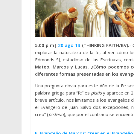
5.00 p m|
20 ago 13
(THINKING FAITH/BV).-
explorar la naturaleza de la fe, al ver cómo 
Edmonds SJ, estudioso de las Escrituras, comi
Mateo, Marcos y Lucas. ¿Cómo podemos cons
diferentes formas presentadas en los evang
Una pregunta obvia para este Año de la Fe ser
palabra griega para “fe” es
pistis
y aparece en 2
breve artículo, nos limitamos a los evangelio
el Evangelio de Juan. Salvo dos excepciones, 
creo” (
pisteuo
), que por el contrario se encuent
El Evangelio de Marcos: Creer en el Evangelio