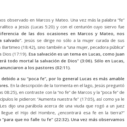
mos observado en Marcos y Mateo. Una vez más la palabra “fe”
aralítico a Jesús (Lucas 5:20) y con el centurión cuyo siervo fue
diferencia de las dos ocasiones en Marcos y Mateo, nos
a salvado”.
Jesús se dirige no sólo a la mujer curada de sus
 Bartimeo (18:42), sino también a “una mujer, pecadora pública”
 a Dios (17:19).
Esa salvación es un tema en Lucas, como Juan
erá todo mortal la salvación de Dios” (3:06). Sólo en Lucas,
anunciaron a los pastores (02:11).
debido a su “poca fe”, por lo general Lucas es más amable
ores.
En la descripción de la tormenta en el lago, Jesús preguntó
s 08:25), en contraste con la “no fe” de Marcos y la “poca fe” de
ípulos le pidieron: “Aumenta nuestra fe” (17:05), así como ya le
 Les dijo una parábola acerca de una viuda que rogó a un juez
o llegue el Hijo del Hombre, ¿encontrará esa fe en la tierra?”
ro “para que no falle tu fe” (22:32). Una vez más observamos