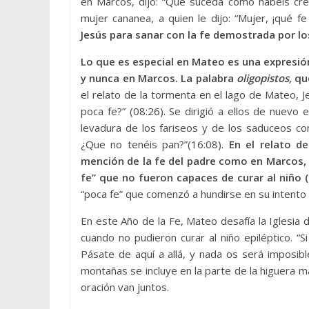
en Marcos, dijo: “Que suceda como habéis creí
mujer cananea, a quien le dijo: “Mujer, ¡qué fe
Jesús para sanar con la fe demostrada por l
Lo que es especial en Mateo es una expresión
y nunca en Marcos. La palabra
oligopistos,
qu
el relato de la tormenta en el lago de Mateo, 
poca fe?” (08:26). Se dirigió a ellos de nuev
levadura de los fariseos y de los saduceos 
¿Que no tenéis pan?”(16:08).
En el relato d
mención de la fe del padre como en Marcos, s
fe” que no fueron capaces de curar al niño (
“poca fe” que comenzó a hundirse en su intento 
En este Año de la Fe, Mateo desafía la Iglesia 
cuando no pudieron curar al niño epiléptico. “
Pásate de aquí a allá, y nada os será imposibl
montañas se incluye en la parte de la higuera m
oración van juntos.