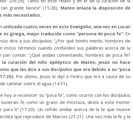
do” (09:29). Tanto en este relato y en el de la curación de la
 tan grande tienes!” (15:28),
Mateo enlaza la disposición de
os más necesitados.
 utilizada cuatro veces en este Evangelio, una vez en Lucas
e es griega, mejor traducido como “persona de poca fe”.
En
Jesús dice a sus discípulos: “¿Por qué tenéis miedo, hombres de
o en estos términos cuando confunden sus palabras acerca de la
con pan común: “¿Qué andáis comentando, hombres de poca fe?
e la curación del niño epiléptico de Mateo, Jesús no hace
ino que les dice a sus discípulos que era debido a su “poca
17:20).
Por último, Jesús le dijo a Pedro que era a causa de su
de caminar sobre el agua (14:31).
de hoy a reconocer su “poca fe”, como ocurrió con los discípulos
Si tuvierais fe como un grano de mostaza, diréis a este monte:
e para ti” (17:20). Un refrán similar acerca de la fe que mueve
archita que reproduce de Marcos (21:21). Una vez más la fe y la