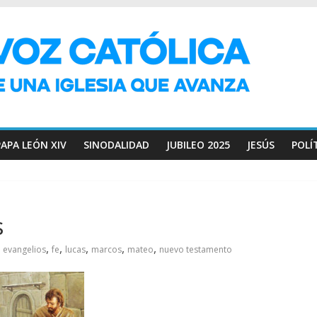
PAPA LEÓN XIV
SINODALIDAD
JUBILEO 2025
JESÚS
POLÍ
s
,
,
,
,
,
evangelios
fe
lucas
marcos
mateo
nuevo testamento