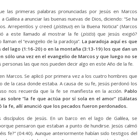
e las primeras palabras pronunciadas por Jesús en Marcos
no a Galilea a anunciar las buenas nuevas de Dios, diciendo: “Se ha
ios. Arrepentíos y creed (
pisteuo
) en la Buena Noticia” (Marcos
ó a este llamado al mostrar la fe (
pistis
) que Jesús exigió?
 llaman el “evangelio de la paradoja”.
La paradoja aquí es que
as del lago (1:16-20) o en la montaña (3:13-19) los que dan un
en sólo una vez en el evangelio de Marcos y que luego no se
 personas las que nos pueden decir algo en este Año de la fe.
 en Marcos. Se aplicó por primera vez a los cuatro hombres que
echo de la casa donde estaba. A causa de su fe, Jesús perdonó los
so nos recuerda que la fe se manifiesta en la acción.
Pablo
as sobre “la fe que actúa por sí sola en el amor” (Gálatas
ó la fe, allí anunció que los pecados fueron perdonados.
 discípulos de Jesús. En un barco en el lago de Galilea, se
porque pensaron que estaban a punto de hundirse. Jesús calmó
néis fe?” (04:40). Aunque anteriormente habían sido testigos del