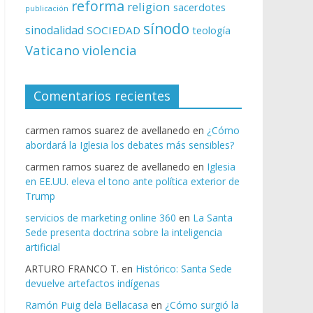
reforma
religion
sacerdotes
publicación
sínodo
sinodalidad
SOCIEDAD
teología
Vaticano
violencia
Comentarios recientes
carmen ramos suarez de avellanedo
en
¿Cómo
abordará la Iglesia los debates más sensibles?
carmen ramos suarez de avellanedo
en
Iglesia
en EE.UU. eleva el tono ante política exterior de
Trump
servicios de marketing online 360
en
La Santa
Sede presenta doctrina sobre la inteligencia
artificial
ARTURO FRANCO T.
en
Histórico: Santa Sede
devuelve artefactos indígenas
Ramón Puig dela Bellacasa
en
¿Cómo surgió la