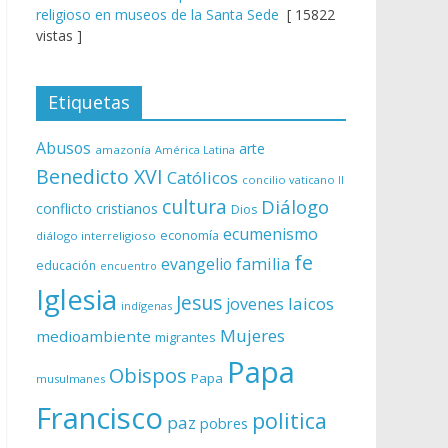
religioso en museos de la Santa Sede
[ 15822
vistas ]
Etiquetas
Abusos
arte
amazonía
América Latina
Benedicto XVI
Católicos
concilio vaticano II
cultura
Diálogo
conflicto
cristianos
Dios
ecumenismo
economía
diálogo interreligioso
fe
evangelio
familia
educación
encuentro
Iglesia
Jesus
laicos
jovenes
indígenas
Mujeres
medioambiente
migrantes
Papa
Obispos
Papa
musulmanes
Francisco
politica
paz
pobres