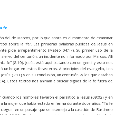
a fe
sión del de Marcos, por lo que ahora es el momento de examinar
rcos sobre la “fe”. Las primeras palabras públicas de Jesús en
ente pide arrepentimiento (Mateo 04:17). Su primer uso de la
l siervo del centurión, un incidente no informado por Marcos. Allí
nta fe” (8:10). Jesús está aquí tratando con un gentil y esto nos
ró un hogar en estos forasteros. A principios del evangelio, Los
Jesús (2:11) y en su conclusión, un centurión -y los que estaban
54). Estos textos nos animan a buscar signos de la fe fuera de
e” cuando los hombres llevaron el paralítico a Jesús (09:02) y en
o a la mujer que había estado enferma durante doce años: “Tu fe
s ciegos, en un pasaje que se asemeja a la curación de Bartimeo