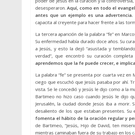
poder de Jesús en la curación y la controversia,
desesperaron.
Aquí, como en todo el evangel
antes que un ejemplo es una advertencia.
capacita al creyente para hacer frente a las t
La tercera aparición de la palabra “fe” en Marc
Su enfermedad había durado doce años. Su cura
a Jesús, y esto la dejó “asustada y temblando
verdad”, que encontró su curación completa y
aprendemos que la fe puede crecer, e implica
La palabra “fe” se presenta por cuarta vez en 
ciego que escuchó que Jesús pasaba por ahí. Tr
vista. Se le concedió y Jesús le dijo como a la m
Bartimeo no hizo caso cuando Jesús le dijo qu
Jerusalén, la ciudad donde Jesús iba a morir.
desaliento de los que estaban presentes. Su 
fomenta el hábito de la oración regular y pe
de Bartimeo, “Jesús, Hijo de David, ten miseri
mientras caminaban fuera de su trabajo en los 