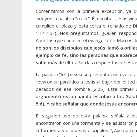
Comenzamos con la primera excepción, ya qu
incluyen la palabra “creer”. Él escribe: “Jesús vi
cumplido el plazo y está cerca el reinado de D
1:14-15 ). Nos preguntamos: ¿Quién respondi
Aquellos que conocen el evangelio de Marcos, lo
no son los discípulos que Jesús llamó a orill
ejemplo de fe, sino las personas que aparec
sabe más de ellos.
Son las respuestas de estas
La palabra “fe” (
pistis
) se presenta cinco veces
llevaron un paralítico a Jesús al bajar por el t
pecados de ese hombre (2:05). Este primer u
argumentó esto cuando escribió a los Gálat
5:6). Y cabe señalar que donde Jesús encontr
El segundo uso de esta palabra señala a los
encontraron con una tormenta y se asustaron 
la tormenta y dijo a sus discípulos: “¿Aún no te