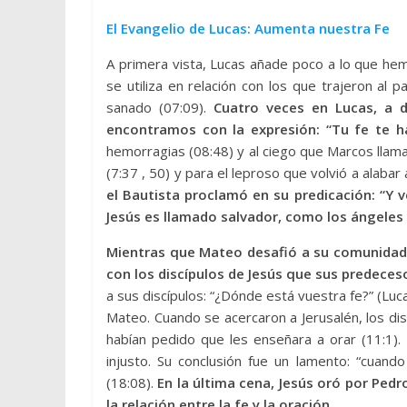
El Evangelio de Lucas: Aumenta nuestra Fe
A primera vista, Lucas añade poco a lo que he
se utiliza en relación con los que trajeron al p
sanado (07:09).
Cuatro veces en Lucas, a 
encontramos con la expresión: “Tu fe te h
hemorragias (08:48) y al ciego que Marcos llama
(7:37 , 50) y para el leproso que volvió a alabar
el Bautista proclamó en su predicación: “Y v
Jesús es llamado salvador, como los ángeles 
Mientras que Mateo desafió a su comunidad 
con los discípulos de Jesús que sus predeces
a sus discípulos: “¿Dónde está vuestra fe?” (Luca
Mateo. Cuando se acercaron a Jerusalén, los disc
habían pedido que les enseñara a orar (11:1).
injusto. Su conclusión fue un lamento: “cuand
(18:08).
En la última cena, Jesús oró por Ped
la relación entre la fe y la oración.