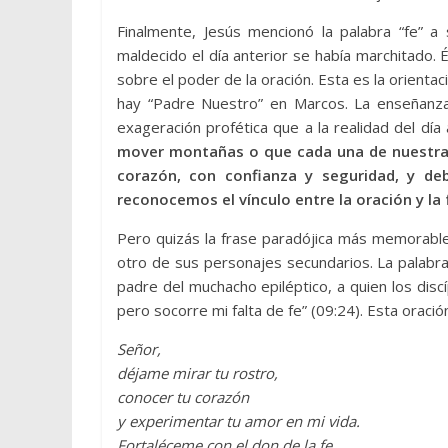
Finalmente, Jesús mencionó la palabra “fe” a
maldecido el día anterior se había marchitado. Él
sobre el poder de la oración. Esta es la orient
hay “Padre Nuestro” en Marcos. La enseñanza
exageración profética que a la realidad del día 
mover montañas o que cada una de nuestras
corazón, con confianza y seguridad, y deb
reconocemos el vínculo entre la oración y la 
Pero quizás la frase paradójica más memorable
otro de sus personajes secundarios. La palabra
padre del muchacho epiléptico, a quien los discí
pero socorre mi falta de fe” (09:24). Esta oraci
Señor,
déjame mirar tu rostro,
conocer tu corazón
y experimentar tu amor en mi vida.
Fortaléceme con el don de la fe.