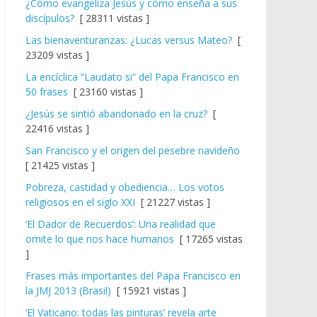
¿Cómo evangeliza Jesús y cómo enseña a sus
discípulos?
[ 28311 vistas ]
Las bienaventuranzas: ¿Lucas versus Mateo?
[
23209 vistas ]
La encíclica “Laudato si” del Papa Francisco en
50 frases
[ 23160 vistas ]
¿Jesús se sintió abandonado en la cruz?
[
22416 vistas ]
San Francisco y el origen del pesebre navideño
[ 21425 vistas ]
Pobreza, castidad y obediencia… Los votos
religiosos en el siglo XXI
[ 21227 vistas ]
‘El Dador de Recuerdos’: Una realidad que
omite lo que nos hace humanos
[ 17265 vistas
]
Frases más importantes del Papa Francisco en
la JMJ 2013 (Brasil)
[ 15921 vistas ]
‘El Vaticano: todas las pinturas’ revela arte