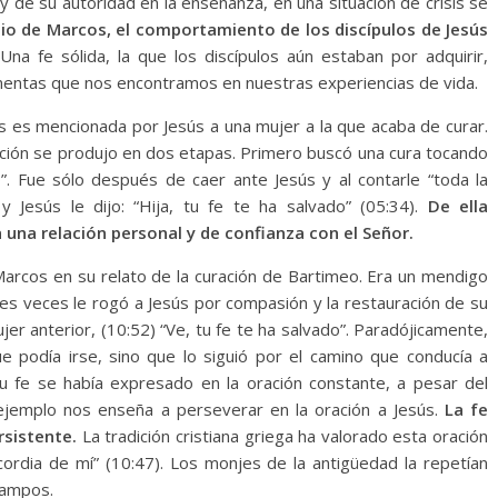
 y de su autoridad en la enseñanza, en una situación de crisis se
io de Marcos, el comportamiento de los discípulos de Jesús
Una fe sólida, la que los discípulos aún estaban por adquirir,
ormentas que nos encontramos en nuestras experiencias de vida.
os es mencionada por Jesús a una mujer a la que acaba de curar.
ción se produjo en dos etapas. Primero buscó una cura tocando
”. Fue sólo después de caer ante Jesús y al contarle “toda la
 Jesús le dijo: “Hija, tu fe te ha salvado” (05:34).
De ella
 una relación personal y de confianza con el Señor.
Marcos en su relato de la curación de Bartimeo. Era un mendigo
es veces le rogó a Jesús por compasión y la restauración de su
ujer anterior, (10:52) “Ve, tu fe te ha salvado”. Paradójicamente,
e podía irse, sino que lo siguió por el camino que conducía a
 Su fe se había expresado en la oración constante, a pesar del
ejemplo nos enseña a perseverar en la oración a Jesús.
La fe
rsistente.
La tradición cristiana griega ha valorado esta oración
cordia de mí” (10:47). Los monjes de la antigüedad la repetían
campos.