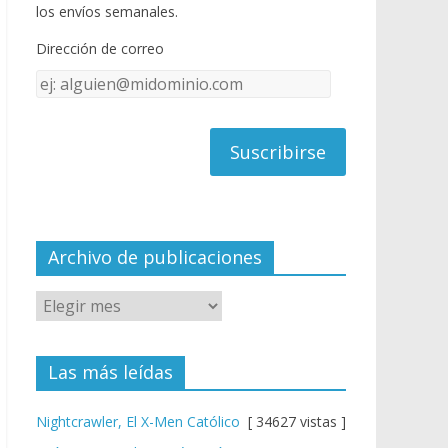
o
u
los envíos semanales.
o
b
Dirección de correo
k
e
Dirección
C
de
h
correo
a
n
n
el
Archivo de publicaciones
Las más leídas
Nightcrawler, El X-Men Católico
[ 34627 vistas ]