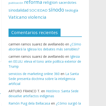
reforma
religion
sacerdotes
publicación
sínodo
sinodalidad
SOCIEDAD
teología
Vaticano
violencia
Comentarios recientes
carmen ramos suarez de avellanedo
en
¿Cómo
abordará la Iglesia los debates más sensibles?
carmen ramos suarez de avellanedo
en
Iglesia
en EE.UU. eleva el tono ante política exterior de
Trump
servicios de marketing online 360
en
La Santa
Sede presenta doctrina sobre la inteligencia
artificial
ARTURO FRANCO T.
en
Histórico: Santa Sede
→
devuelve artefactos indígenas
Ramón Puig dela Bellacasa
en
¿Cómo surgió la