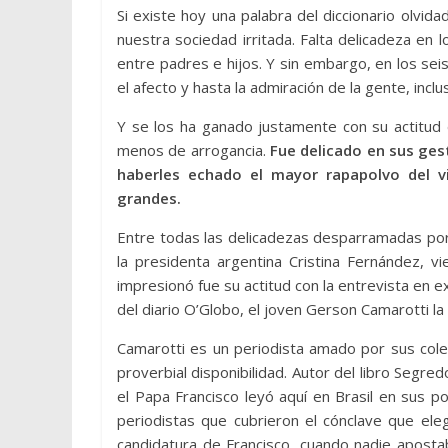
Si existe hoy una palabra del diccionario olvid
nuestra sociedad irritada. Falta delicadeza en l
entre padres e hijos. Y sin embargo, en los seis
el afecto y hasta la admiración de la gente, inc
Y se los ha ganado justamente con su actitud 
menos de arrogancia.
Fue delicado en sus ges
haberles echado el mayor rapapolvo del v
grandes.
Entre todas las delicadezas desparramadas por e
la presidenta argentina Cristina Fernández, 
impresionó fue su actitud con la entrevista en e
del diario O’Globo, el joven Gerson Camarotti la 
Camarotti es un periodista amado por sus cole
proverbial disponibilidad. Autor del libro Segre
el Papa Francisco leyó aquí en Brasil en sus p
periodistas que cubrieron el cónclave que eleg
candidatura de Francisco, cuando nadie aposta