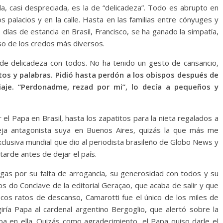
ada, casi despreciada, es la de “delicadeza”. Todo es abrupto en
os palacios y en la calle. Hasta en las familias entre cónyuges y
 días de estancia en Brasil, Francisco, se ha ganado la simpatía,
luso de los credos más diversos.
de delicadeza con todos. No ha tenido un gesto de cansancio,
tos y palabras. Pidió hasta perdón a los obispos después de
iaje. “Perdonadme, rezad por mi”, lo decía a pequeños y
l Papa en Brasil, hasta los zapatitos para la nieta regalados a
vieja antagonista suya en Buenos Aires, quizás la que más me
xclusiva mundial que dio al periodista brasileño de Globo News y
tarde antes de dejar el país.
gas por su falta de arrogancia, su generosidad con todos y su
dos do Conclave de la editorial Geraçao, que acaba de salir y que
ocos ratos de descanso, Camarotti fue el único de los miles de
iría Papa al cardenal argentino Bergoglio, que alertó sobre la
ba en ella. Quizás como agradecimiento, el Papa quiso darle el