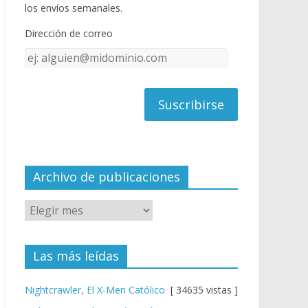
o
u
los envíos semanales.
o
b
Dirección de correo
k
e
Dirección
C
de
h
correo
a
n
n
el
Archivo de publicaciones
Las más leídas
Nightcrawler, El X-Men Católico
[ 34635 vistas ]