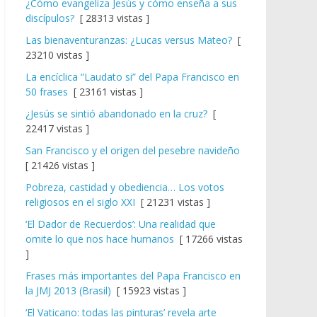
¿Cómo evangeliza Jesús y cómo enseña a sus
discípulos?
[ 28313 vistas ]
Las bienaventuranzas: ¿Lucas versus Mateo?
[
23210 vistas ]
La encíclica “Laudato si” del Papa Francisco en
50 frases
[ 23161 vistas ]
¿Jesús se sintió abandonado en la cruz?
[
22417 vistas ]
San Francisco y el origen del pesebre navideño
[ 21426 vistas ]
Pobreza, castidad y obediencia… Los votos
religiosos en el siglo XXI
[ 21231 vistas ]
‘El Dador de Recuerdos’: Una realidad que
omite lo que nos hace humanos
[ 17266 vistas
]
Frases más importantes del Papa Francisco en
la JMJ 2013 (Brasil)
[ 15923 vistas ]
‘El Vaticano: todas las pinturas’ revela arte