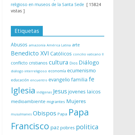
religioso en museos de la Santa Sede
[ 15824
vistas ]
Etiquetas
Abusos
arte
amazonía
América Latina
Benedicto XVI
Católicos
concilio vaticano II
cultura
Diálogo
conflicto
cristianos
Dios
ecumenismo
economía
diálogo interreligioso
fe
evangelio
familia
educación
encuentro
Iglesia
Jesus
laicos
jovenes
indígenas
Mujeres
medioambiente
migrantes
Papa
Obispos
Papa
musulmanes
Francisco
politica
paz
pobres