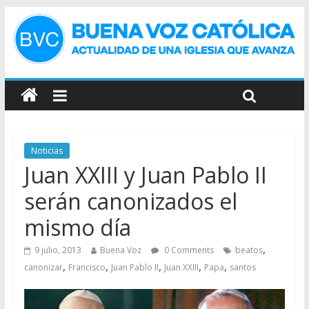
Noticias
Juan XXIII y Juan Pablo II
serán canonizados el
mismo día
,
9 julio, 2013
Buena Voz
0 Comments
beatos
,
,
,
,
,
canonizar
Francisco
Juan Pablo II
Juan XXIII
Papa
santos