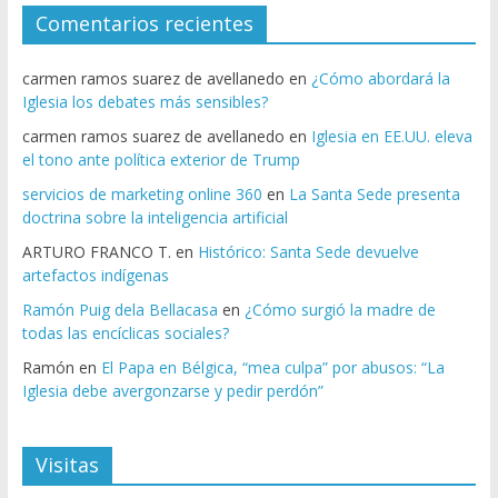
Comentarios recientes
carmen ramos suarez de avellanedo
en
¿Cómo abordará la
Iglesia los debates más sensibles?
carmen ramos suarez de avellanedo
en
Iglesia en EE.UU. eleva
el tono ante política exterior de Trump
servicios de marketing online 360
en
La Santa Sede presenta
doctrina sobre la inteligencia artificial
ARTURO FRANCO T.
en
Histórico: Santa Sede devuelve
artefactos indígenas
Ramón Puig dela Bellacasa
en
¿Cómo surgió la madre de
todas las encíclicas sociales?
Ramón
en
El Papa en Bélgica, “mea culpa” por abusos: “La
Iglesia debe avergonzarse y pedir perdón”
Visitas