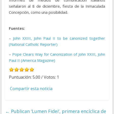
Informes de medios de comunicación italianos
señalaron al 8 de diciembre, fiesta de la Inmaculada
Concepción, como una posibilidad.
Fuentes:
–
John XXIII, John Paul II to be canonized together
(National Catholic Reporter)
–
Pope Clears Way for Canonization of John XXIII, John
Paul II (America Magazine)
Puntuación:
5.00
/ Votos:
1
Compartir esta noticia
←
Publican ‘Lumen Fidei’, primera encíclica de