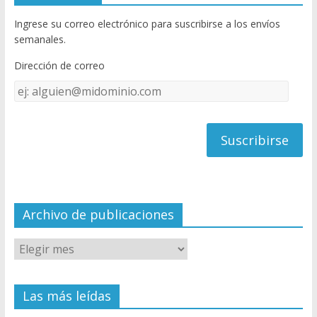
b
er
T
Ingrese su correo electrónico para suscribirse a los envíos
o
u
semanales.
o
b
Dirección de correo
k
e
Dirección
C
de
h
correo
a
n
n
el
Archivo de publicaciones
Las más leídas