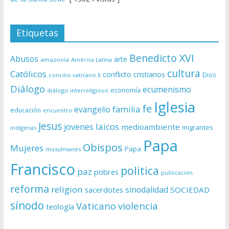
Etiquetas
Benedicto XVI
Abusos
arte
amazonía
América Latina
cultura
Católicos
conflicto
cristianos
Dios
concilio vaticano II
Diálogo
ecumenismo
economía
diálogo interreligioso
Iglesia
fe
evangelio
familia
educación
encuentro
Jesus
laicos
jovenes
medioambiente
migrantes
indígenas
Papa
Obispos
Mujeres
Papa
musulmanes
Francisco
politica
paz
pobres
publicación
reforma
religion
sinodalidad
sacerdotes
SOCIEDAD
sínodo
Vaticano
violencia
teología