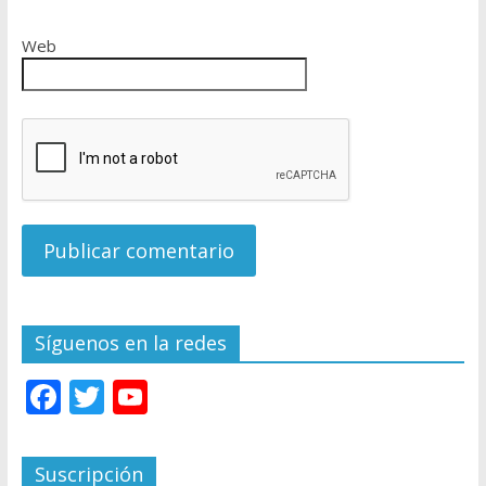
Web
Síguenos en la redes
F
T
Y
ac
w
o
e
itt
u
Suscripción