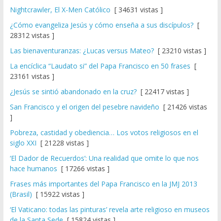
Nightcrawler, El X-Men Católico
[ 34631 vistas ]
¿Cómo evangeliza Jesús y cómo enseña a sus discípulos?
[
28312 vistas ]
Las bienaventuranzas: ¿Lucas versus Mateo?
[ 23210 vistas ]
La encíclica “Laudato si” del Papa Francisco en 50 frases
[
23161 vistas ]
¿Jesús se sintió abandonado en la cruz?
[ 22417 vistas ]
San Francisco y el origen del pesebre navideño
[ 21426 vistas
]
Pobreza, castidad y obediencia… Los votos religiosos en el
siglo XXI
[ 21228 vistas ]
‘El Dador de Recuerdos’: Una realidad que omite lo que nos
hace humanos
[ 17266 vistas ]
Frases más importantes del Papa Francisco en la JMJ 2013
(Brasil)
[ 15922 vistas ]
‘El Vaticano: todas las pinturas’ revela arte religioso en museos
de la Santa Sede
[ 15824 vistas ]