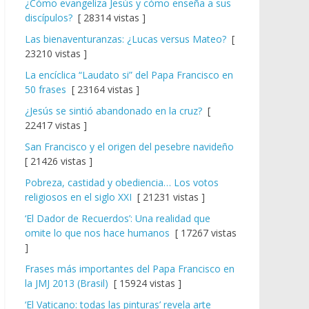
¿Cómo evangeliza Jesús y cómo enseña a sus
discípulos?
[ 28314 vistas ]
Las bienaventuranzas: ¿Lucas versus Mateo?
[
23210 vistas ]
La encíclica “Laudato si” del Papa Francisco en
50 frases
[ 23164 vistas ]
¿Jesús se sintió abandonado en la cruz?
[
22417 vistas ]
San Francisco y el origen del pesebre navideño
[ 21426 vistas ]
Pobreza, castidad y obediencia… Los votos
religiosos en el siglo XXI
[ 21231 vistas ]
‘El Dador de Recuerdos’: Una realidad que
omite lo que nos hace humanos
[ 17267 vistas
]
Frases más importantes del Papa Francisco en
la JMJ 2013 (Brasil)
[ 15924 vistas ]
‘El Vaticano: todas las pinturas’ revela arte