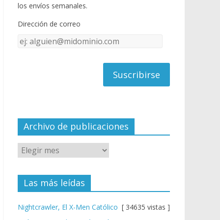
o
u
los envíos semanales.
o
b
Dirección de correo
k
e
Dirección
C
de
h
correo
a
n
n
el
Archivo de publicaciones
Las más leídas
Nightcrawler, El X-Men Católico
[ 34635 vistas ]