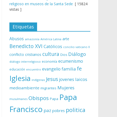
religioso en museos de la Santa Sede
[ 15824
vistas ]
Etiquetas
Abusos
arte
amazonía
América Latina
Benedicto XVI
Católicos
concilio vaticano II
cultura
Diálogo
conflicto
cristianos
Dios
ecumenismo
economía
diálogo interreligioso
fe
evangelio
familia
educación
encuentro
Iglesia
Jesus
laicos
jovenes
indígenas
Mujeres
medioambiente
migrantes
Papa
Obispos
Papa
musulmanes
Francisco
politica
paz
pobres