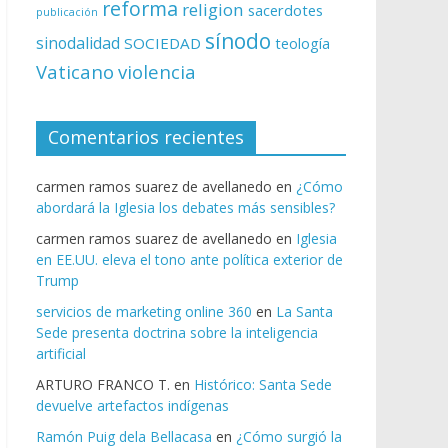
reforma
religion
sacerdotes
publicación
sínodo
sinodalidad
SOCIEDAD
teología
Vaticano
violencia
Comentarios recientes
carmen ramos suarez de avellanedo
en
¿Cómo
abordará la Iglesia los debates más sensibles?
carmen ramos suarez de avellanedo
en
Iglesia
en EE.UU. eleva el tono ante política exterior de
Trump
servicios de marketing online 360
en
La Santa
Sede presenta doctrina sobre la inteligencia
artificial
ARTURO FRANCO T.
en
Histórico: Santa Sede
devuelve artefactos indígenas
Ramón Puig dela Bellacasa
en
¿Cómo surgió la