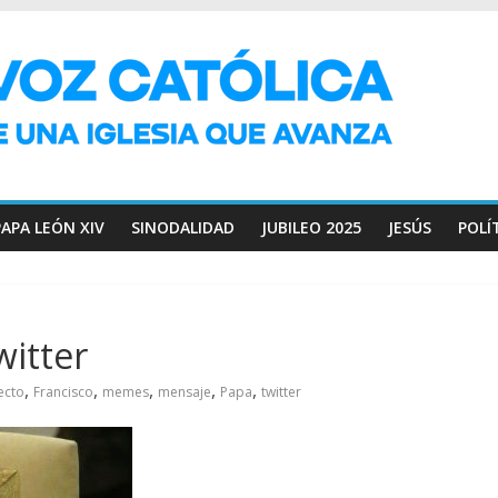
PAPA LEÓN XIV
SINODALIDAD
JUBILEO 2025
JESÚS
POLÍ
witter
,
,
,
,
,
ecto
Francisco
memes
mensaje
Papa
twitter