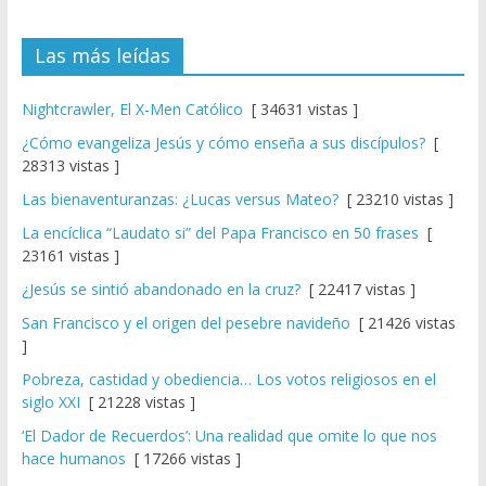
Las más leídas
Nightcrawler, El X-Men Católico
[ 34631 vistas ]
¿Cómo evangeliza Jesús y cómo enseña a sus discípulos?
[
28313 vistas ]
Las bienaventuranzas: ¿Lucas versus Mateo?
[ 23210 vistas ]
La encíclica “Laudato si” del Papa Francisco en 50 frases
[
23161 vistas ]
¿Jesús se sintió abandonado en la cruz?
[ 22417 vistas ]
San Francisco y el origen del pesebre navideño
[ 21426 vistas
]
Pobreza, castidad y obediencia… Los votos religiosos en el
siglo XXI
[ 21228 vistas ]
‘El Dador de Recuerdos’: Una realidad que omite lo que nos
hace humanos
[ 17266 vistas ]