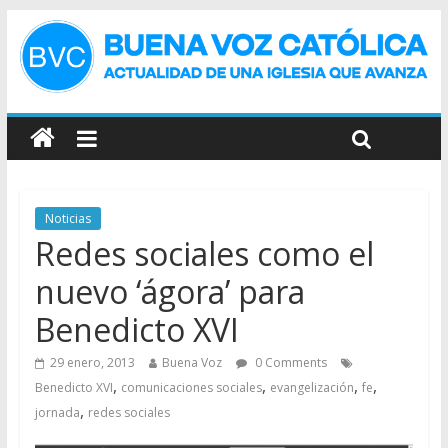
Noticias
Redes sociales como el
nuevo ‘ágora’ para
Benedicto XVI
29 enero, 2013
Buena Voz
0 Comments
,
,
,
,
Benedicto XVI
comunicaciones sociales
evangelización
fe
,
jornada
redes sociales