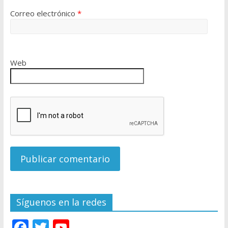
Correo electrónico
*
Web
Síguenos en la redes
F
T
Y