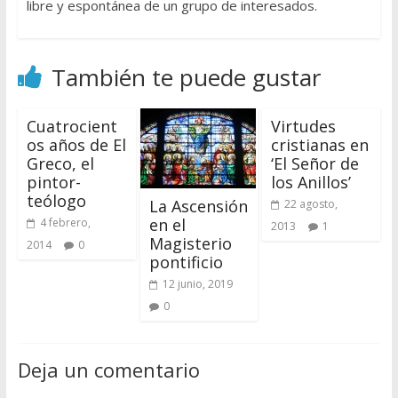
libre y espontánea de un grupo de interesados.
También te puede gustar
Cuatrocient
Virtudes
os años de El
cristianas en
Greco, el
‘El Señor de
pintor-
los Anillos’
teólogo
La Ascensión
22 agosto,
en el
4 febrero,
2013
1
Magisterio
2014
0
pontificio
12 junio, 2019
0
Deja un comentario