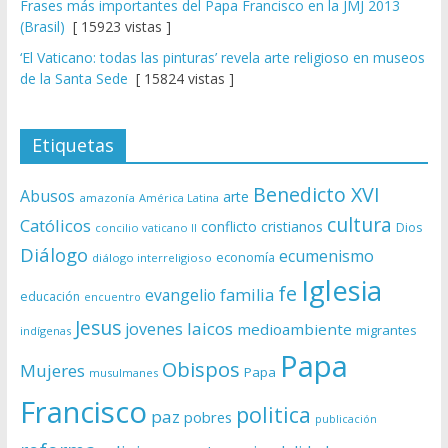
Frases más importantes del Papa Francisco en la JMJ 2013
(Brasil)
[ 15923 vistas ]
‘El Vaticano: todas las pinturas’ revela arte religioso en museos
de la Santa Sede
[ 15824 vistas ]
Etiquetas
Benedicto XVI
Abusos
arte
amazonía
América Latina
cultura
Católicos
conflicto
cristianos
Dios
concilio vaticano II
Diálogo
ecumenismo
economía
diálogo interreligioso
Iglesia
fe
evangelio
familia
educación
encuentro
Jesus
laicos
jovenes
medioambiente
migrantes
indígenas
Papa
Obispos
Mujeres
Papa
musulmanes
Francisco
politica
paz
pobres
publicación