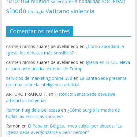
reforma
religion
sinodalidad
sacerdotes
SOCIEDAD
sínodo
Vaticano
violencia
teología
Comentarios recientes
carmen ramos suarez de avellanedo
en
¿Cómo abordará la
Iglesia los debates más sensibles?
carmen ramos suarez de avellanedo
en
Iglesia en EE.UU. eleva
el tono ante política exterior de Trump
servicios de marketing online 360
en
La Santa Sede presenta
doctrina sobre la inteligencia artificial
ARTURO FRANCO T.
en
Histórico: Santa Sede devuelve
artefactos indígenas
Ramón Puig dela Bellacasa
en
¿Cómo surgió la madre de
todas las encíclicas sociales?
Ramón
en
El Papa en Bélgica, “mea culpa” por abusos: “La
Iglesia debe avergonzarse y pedir perdón”