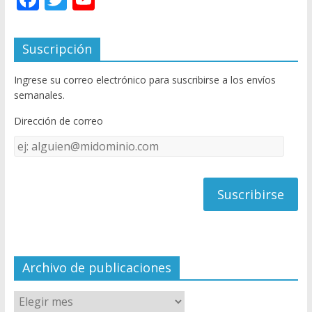
ac
w
o
e
itt
u
Suscripción
b
er
T
Ingrese su correo electrónico para suscribirse a los envíos
o
u
semanales.
o
b
Dirección de correo
k
e
Dirección
C
de
h
correo
a
n
n
el
Archivo de publicaciones