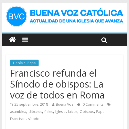
Habla el Papa
Francisco refunda el
Sínodo de obispos: La
voz de todos en Roma
25 septiembre, 2018
Buena Voz
0 Comments
,
,
,
,
,
,
asamblea
diócesis
fieles
Iglesia
laicos
Obispos
Papa
,
Francisco
sínodo