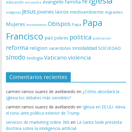
Iglesia
fe
evangelio
familia
educación
encuentro
Jesus
laicos
jovenes
medioambiente
migrantes
indígenas
Papa
Obispos
Mujeres
Papa
musulmanes
Francisco
politica
paz
pobres
publicación
reforma
religion
sinodalidad
sacerdotes
SOCIEDAD
sínodo
Vaticano
violencia
teología
Comentarios recientes
carmen ramos suarez de avellanedo
en
¿Cómo abordará la
Iglesia los debates más sensibles?
carmen ramos suarez de avellanedo
en
Iglesia en EE.UU. eleva
el tono ante política exterior de Trump
servicios de marketing online 360
en
La Santa Sede presenta
doctrina sobre la inteligencia artificial