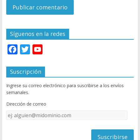
Síguenos en la redes
F
T
Y
ac
w
o
e
itt
u
Suscripción
b
er
T
Ingrese su correo electrónico para suscribirse a los envíos
o
u
semanales.
o
b
Dirección de correo
k
e
Dirección
C
de
h
correo
a