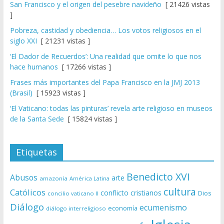
San Francisco y el origen del pesebre navideño
[ 21426 vistas
]
Pobreza, castidad y obediencia… Los votos religiosos en el
siglo XXI
[ 21231 vistas ]
‘El Dador de Recuerdos’: Una realidad que omite lo que nos
hace humanos
[ 17266 vistas ]
Frases más importantes del Papa Francisco en la JMJ 2013
(Brasil)
[ 15923 vistas ]
‘El Vaticano: todas las pinturas’ revela arte religioso en museos
de la Santa Sede
[ 15824 vistas ]
Etiquetas
Benedicto XVI
Abusos
arte
amazonía
América Latina
cultura
Católicos
conflicto
cristianos
Dios
concilio vaticano II
Diálogo
ecumenismo
economía
diálogo interreligioso