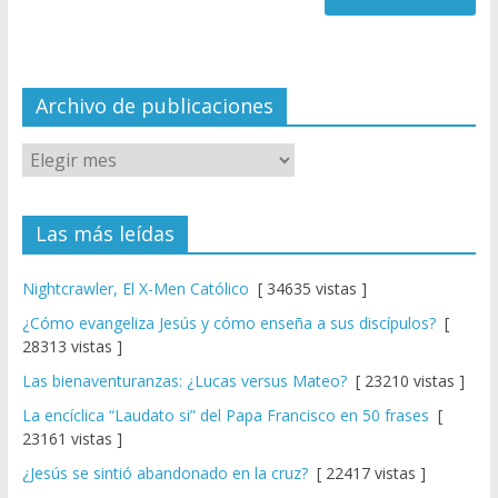
n
n
el
Archivo de publicaciones
Las más leídas
Nightcrawler, El X-Men Católico
[ 34635 vistas ]
¿Cómo evangeliza Jesús y cómo enseña a sus discípulos?
[
28313 vistas ]
Las bienaventuranzas: ¿Lucas versus Mateo?
[ 23210 vistas ]
La encíclica “Laudato si” del Papa Francisco en 50 frases
[
23161 vistas ]
¿Jesús se sintió abandonado en la cruz?
[ 22417 vistas ]