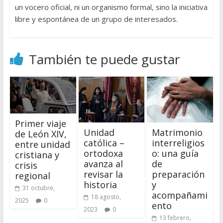
un vocero oficial, ni un organismo formal, sino la iniciativa
libre y espontánea de un grupo de interesados.
También te puede gustar
Primer viaje
Unidad
Matrimonio
de León XIV,
católica –
interreligios
entre unidad
ortodoxa
o: una guía
cristiana y
avanza al
de
crisis
revisar la
preparación
regional
historia
y
31 octubre,
acompañami
18 agosto,
2025
0
ento
2023
0
13 febrero,