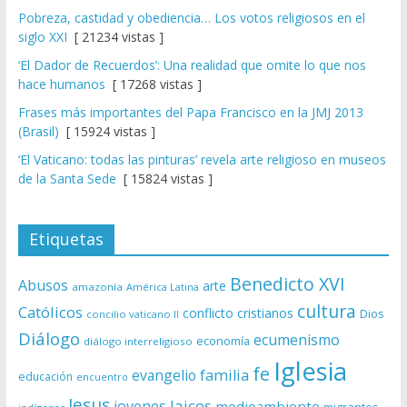
Pobreza, castidad y obediencia… Los votos religiosos en el
siglo XXI
[ 21234 vistas ]
‘El Dador de Recuerdos’: Una realidad que omite lo que nos
hace humanos
[ 17268 vistas ]
Frases más importantes del Papa Francisco en la JMJ 2013
(Brasil)
[ 15924 vistas ]
‘El Vaticano: todas las pinturas’ revela arte religioso en museos
de la Santa Sede
[ 15824 vistas ]
Etiquetas
Benedicto XVI
Abusos
arte
amazonía
América Latina
cultura
Católicos
conflicto
cristianos
Dios
concilio vaticano II
Diálogo
ecumenismo
economía
diálogo interreligioso
Iglesia
fe
evangelio
familia
educación
encuentro
Jesus
laicos
jovenes
medioambiente