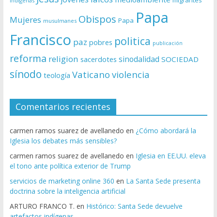
migrantes
indígenas
Papa
Obispos
Mujeres
Papa
musulmanes
Francisco
politica
paz
pobres
publicación
reforma
religion
sinodalidad
sacerdotes
SOCIEDAD
sínodo
Vaticano
violencia
teología
Comentarios recientes
carmen ramos suarez de avellanedo
en
¿Cómo abordará la
Iglesia los debates más sensibles?
carmen ramos suarez de avellanedo
en
Iglesia en EE.UU. eleva
el tono ante política exterior de Trump
servicios de marketing online 360
en
La Santa Sede presenta
doctrina sobre la inteligencia artificial
ARTURO FRANCO T.
en
Histórico: Santa Sede devuelve
artefactos indígenas