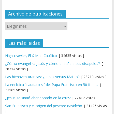
n
el
Archivo de publicaciones
Las más leídas
Nightcrawler, El X-Men Católico
[ 34635 vistas ]
¿Cómo evangeliza Jesús y cómo enseña a sus discípulos?
[
28314 vistas ]
Las bienaventuranzas: ¿Lucas versus Mateo?
[ 23210 vistas ]
La encíclica “Laudato si” del Papa Francisco en 50 frases
[
23165 vistas ]
¿Jesús se sintió abandonado en la cruz?
[ 22417 vistas ]
San Francisco y el origen del pesebre navideño
[ 21426 vistas
]