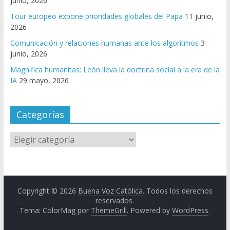
junio, 2026
Tour europeo expone prioridades globales del Papa
11 junio,
2026
Comunicación y relaciones humanas ante los algoritmos
3
junio, 2026
Magnifica humanitas: León lleva la doctrina social a la era de la
IA
29 mayo, 2026
Categorías
Copyright © 2026
Buena Voz Católica
. Todos los derechos
reservados.
Tema: ColorMag por
ThemeGrill
. Powered by
WordPress
.