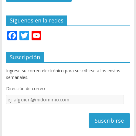
Síguenos en la redes
F
T
Y
ac
w
o
e
itt
u
Suscripción
b
er
T
Ingrese su correo electrónico para suscribirse a los envíos
o
u
semanales.
o
b
Dirección de correo
k
e
Dirección
C
de
h
correo
a
n