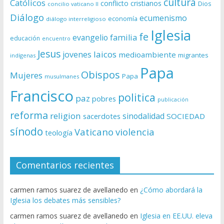
cultura
Católicos
conflicto
cristianos
Dios
concilio vaticano II
Diálogo
ecumenismo
economía
diálogo interreligioso
Iglesia
fe
evangelio
familia
educación
encuentro
Jesus
laicos
jovenes
medioambiente
migrantes
indígenas
Papa
Obispos
Mujeres
Papa
musulmanes
Francisco
politica
paz
pobres
publicación
reforma
religion
sinodalidad
sacerdotes
SOCIEDAD
sínodo
Vaticano
violencia
teología
Comentarios recientes
carmen ramos suarez de avellanedo
en
¿Cómo abordará la
Iglesia los debates más sensibles?
carmen ramos suarez de avellanedo
en
Iglesia en EE.UU. eleva