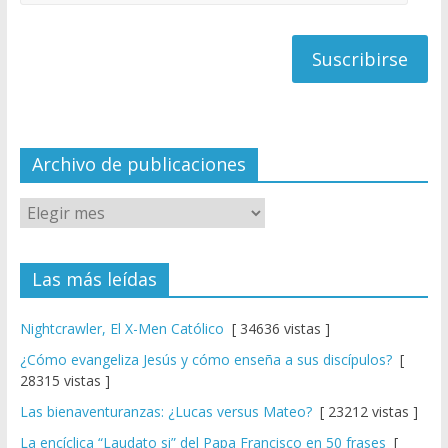
C
de
h
correo
a
n
n
el
Archivo de publicaciones
Las más leídas
Nightcrawler, El X-Men Católico
[ 34636 vistas ]
¿Cómo evangeliza Jesús y cómo enseña a sus discípulos?
[
28315 vistas ]
Las bienaventuranzas: ¿Lucas versus Mateo?
[ 23212 vistas ]
La encíclica “Laudato si” del Papa Francisco en 50 frases
[