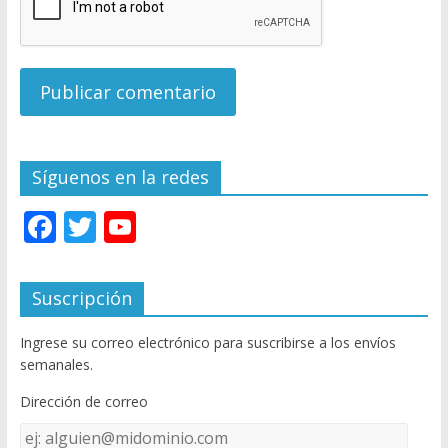
Síguenos en la redes
F
T
Y
ac
w
o
e
itt
u
Suscripción
b
er
T
Ingrese su correo electrónico para suscribirse a los envíos
o
u
semanales.
o
b
Dirección de correo
k
e
Dirección