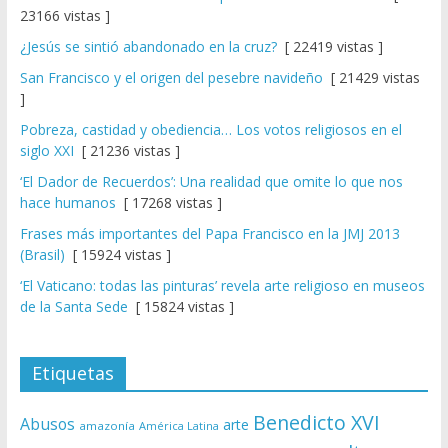
23166 vistas ]
¿Jesús se sintió abandonado en la cruz?
[ 22419 vistas ]
San Francisco y el origen del pesebre navideño
[ 21429 vistas
]
Pobreza, castidad y obediencia… Los votos religiosos en el
siglo XXI
[ 21236 vistas ]
‘El Dador de Recuerdos’: Una realidad que omite lo que nos
hace humanos
[ 17268 vistas ]
Frases más importantes del Papa Francisco en la JMJ 2013
(Brasil)
[ 15924 vistas ]
‘El Vaticano: todas las pinturas’ revela arte religioso en museos
de la Santa Sede
[ 15824 vistas ]
Etiquetas
Benedicto XVI
Abusos
arte
amazonía
América Latina