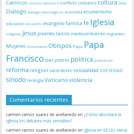
cultura
Católicos
conflicto
cristianos
Dios
concilio vaticano II
Diálogo
ecumenismo
economía
diálogo interreligioso
Iglesia
fe
evangelio
familia
educación
encuentro
Jesus
laicos
jovenes
medioambiente
migrantes
indígenas
Papa
Obispos
Mujeres
Papa
musulmanes
Francisco
politica
paz
pobres
publicación
reforma
religion
sinodalidad
sacerdotes
SOCIEDAD
sínodo
Vaticano
violencia
teología
Comentarios recientes
carmen ramos suarez de avellanedo
en
¿Cómo abordará la
Iglesia los debates más sensibles?
carmen ramos suarez de avellanedo
en
Iglesia en EE.UU. eleva