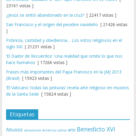
23161 vistas ]
¿Jesús se sintió abandonado en la cruz?
[ 22417 vistas ]
San Francisco y el origen del pesebre navideño
[ 21426 vistas
]
Pobreza, castidad y obediencia… Los votos religiosos en el
siglo XXI
[ 21231 vistas ]
‘El Dador de Recuerdos’: Una realidad que omite lo que nos
hace humanos
[ 17266 vistas ]
Frases más importantes del Papa Francisco en la JMJ 2013
(Brasil)
[ 15923 vistas ]
‘El Vaticano: todas las pinturas’ revela arte religioso en museos
de la Santa Sede
[ 15824 vistas ]
Etiquetas
Benedicto XVI
Abusos
arte
amazonía
América Latina