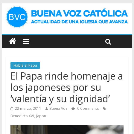
Habla el Papa
El Papa rinde homenaje a
los japoneses por su
‘valentía y su dignidad’
22 marzo, 2011
Buena Voz
0 Comments
,
Benedicto XVI
Japon