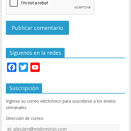
Síguenos en la redes
F
T
Y
ac
w
o
e
itt
u
Suscripción
b
er
T
Ingrese su correo electrónico para suscribirse a los envíos
o
u
semanales.
o
b
Dirección de correo
k
e
Dirección