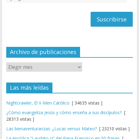
C
de
h
correo
a
n
n
el
Archivo de publicaciones
Las más leídas
Nightcrawler, El X-Men Católico
[ 34635 vistas ]
¿Cómo evangeliza Jesús y cómo enseña a sus discípulos?
[
28313 vistas ]
Las bienaventuranzas: ¿Lucas versus Mateo?
[ 23210 vistas ]
La encíclica “Laudato si” del Papa Francisco en 50 frases
[