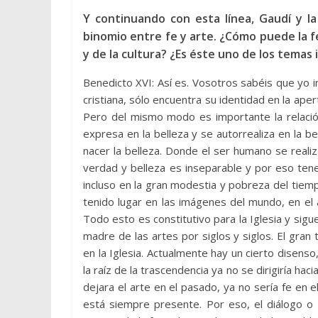
Y continuando con esta línea, Gaudí y l
binomio entre fe y arte. ¿Cómo puede la f
y de la cultura? ¿Es éste uno de los temas
Benedicto XVI: Así es. Vosotros sabéis que yo ins
cristiana, sólo encuentra su identidad en la apert
Pero del mismo modo es importante la relación
expresa en la belleza y se autorrealiza en la 
nacer la belleza. Donde el ser humano se reali
verdad y belleza es inseparable y por eso tene
incluso en la gran modestia y pobreza del tiemp
tenido lugar en las imágenes del mundo, en el ar
Todo esto es constitutivo para la Iglesia y sigu
madre de las artes por siglos y siglos. El gran t
en la Iglesia. Actualmente hay un cierto disenso
la raíz de la trascendencia ya no se dirigiría haci
dejara el arte en el pasado, ya no sería fe e
está siempre presente. Por eso, el diálogo o 