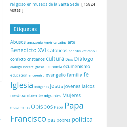
religioso en museos de la Santa Sede
[ 15824
vistas ]
Etiquetas
Abusos
arte
amazonía
América Latina
Benedicto XVI
Católicos
concilio vaticano II
cultura
Diálogo
conflicto
cristianos
Dios
ecumenismo
economía
diálogo interreligioso
fe
evangelio
familia
educación
encuentro
Iglesia
Jesus
laicos
jovenes
indígenas
Mujeres
medioambiente
migrantes
Papa
Obispos
Papa
musulmanes
Francisco
→
politica
paz
pobres