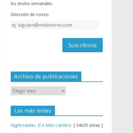
o
u
los envíos semanales.
o
b
Dirección de correo
k
e
Dirección
C
de
h
correo
a
n
n
el
Archivo de publicaciones
Las más leídas
Nightcrawler, El X-Men Católico
[ 34635 vistas ]