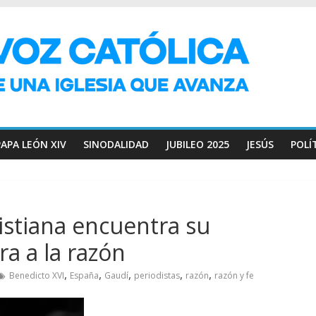
PAPA LEÓN XIV
SINODALIDAD
JUBILEO 2025
JESÚS
POLÍ
ristiana encuentra su
ra a la razón
,
,
,
,
,
Benedicto XVI
España
Gaudí
periodistas
razón
razón y fe