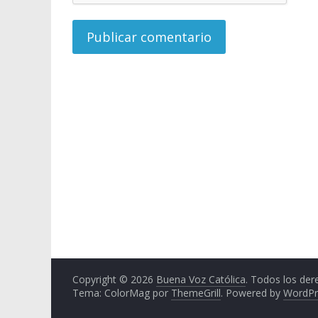
Copyright © 2026
Buena Voz Católica
. Todos los der
Tema: ColorMag por
ThemeGrill
. Powered by
WordPr