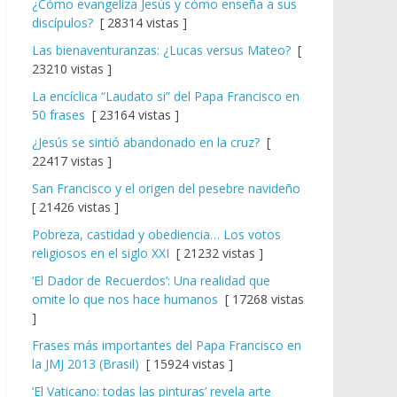
¿Cómo evangeliza Jesús y cómo enseña a sus
discípulos?
[ 28314 vistas ]
Las bienaventuranzas: ¿Lucas versus Mateo?
[
23210 vistas ]
La encíclica “Laudato si” del Papa Francisco en
50 frases
[ 23164 vistas ]
¿Jesús se sintió abandonado en la cruz?
[
22417 vistas ]
San Francisco y el origen del pesebre navideño
[ 21426 vistas ]
Pobreza, castidad y obediencia… Los votos
religiosos en el siglo XXI
[ 21232 vistas ]
‘El Dador de Recuerdos’: Una realidad que
omite lo que nos hace humanos
[ 17268 vistas
]
Frases más importantes del Papa Francisco en
la JMJ 2013 (Brasil)
[ 15924 vistas ]
‘El Vaticano: todas las pinturas’ revela arte