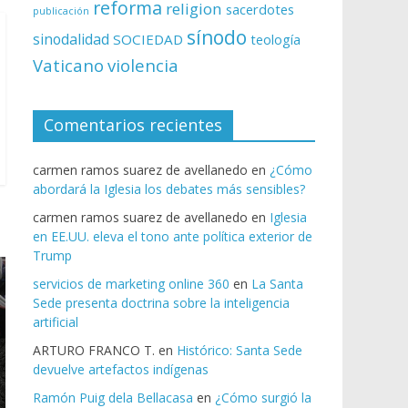
reforma
religion
sacerdotes
publicación
sínodo
sinodalidad
SOCIEDAD
teología
Vaticano
violencia
Comentarios recientes
carmen ramos suarez de avellanedo
en
¿Cómo
abordará la Iglesia los debates más sensibles?
carmen ramos suarez de avellanedo
en
Iglesia
en EE.UU. eleva el tono ante política exterior de
Trump
servicios de marketing online 360
en
La Santa
Sede presenta doctrina sobre la inteligencia
artificial
ARTURO FRANCO T.
en
Histórico: Santa Sede
devuelve artefactos indígenas
Ramón Puig dela Bellacasa
en
¿Cómo surgió la