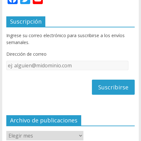
ac
w
o
e
itt
u
Suscripción
b
er
T
Ingrese su correo electrónico para suscribirse a los envíos
o
u
semanales.
o
b
Dirección de correo
k
e
Dirección
C
de
h
correo
a
n
n
el
Archivo de publicaciones