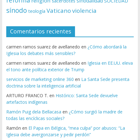
reforma
religion
sinodalidad
sacerdotes
SOCIEDAD
sínodo
Vaticano
violencia
teología
Comentarios recientes
carmen ramos suarez de avellanedo
en
¿Cómo abordará la
Iglesia los debates más sensibles?
carmen ramos suarez de avellanedo
en
Iglesia en EE.UU. eleva
el tono ante política exterior de Trump
servicios de marketing online 360
en
La Santa Sede presenta
doctrina sobre la inteligencia artificial
ARTURO FRANCO T.
en
Histórico: Santa Sede devuelve
artefactos indígenas
Ramón Puig dela Bellacasa
en
¿Cómo surgió la madre de
todas las encíclicas sociales?
Ramón
en
El Papa en Bélgica, “mea culpa” por abusos: “La
Iglesia debe avergonzarse y pedir perdón”