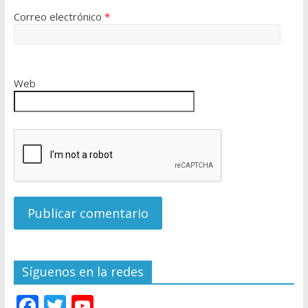
Correo electrónico
*
Web
Síguenos en la redes
F
T
Y