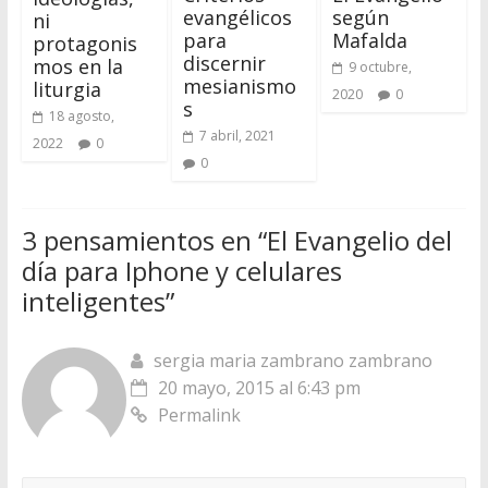
evangélicos
según
ni
para
Mafalda
protagonis
discernir
mos en la
9 octubre,
mesianismo
liturgia
2020
0
s
18 agosto,
7 abril, 2021
2022
0
0
3 pensamientos en “
El Evangelio del
día para Iphone y celulares
inteligentes
”
sergia maria zambrano zambrano
20 mayo, 2015 al 6:43 pm
Permalink