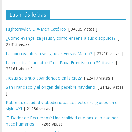
Las más leídas
Nightcrawler, El X-Men Católico
[ 34635 vistas ]
¿Cómo evangeliza Jesús y cómo enseña a sus discípulos?
[
28313 vistas ]
Las bienaventuranzas: ¿Lucas versus Mateo?
[ 23210 vistas ]
La encíclica “Laudato si” del Papa Francisco en 50 frases
[
23161 vistas ]
¿Jesús se sintió abandonado en la cruz?
[ 22417 vistas ]
San Francisco y el origen del pesebre navideño
[ 21426 vistas
]
Pobreza, castidad y obediencia… Los votos religiosos en el
siglo XXI
[ 21230 vistas ]
‘El Dador de Recuerdos’: Una realidad que omite lo que nos
hace humanos
[ 17266 vistas ]