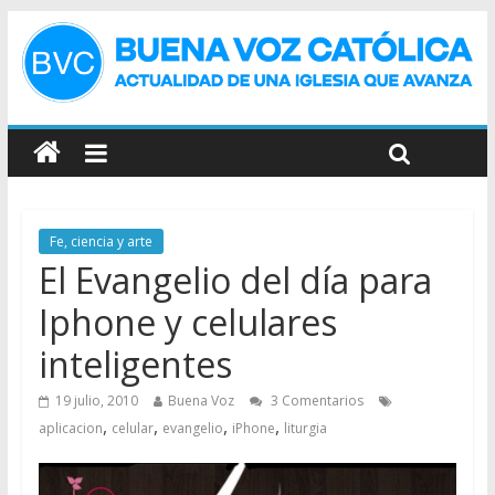
Fe, ciencia y arte
El Evangelio del día para
Iphone y celulares
inteligentes
19 julio, 2010
Buena Voz
3 Comentarios
,
,
,
,
aplicacion
celular
evangelio
iPhone
liturgia