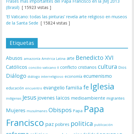
Frases más importantes del Papa Francisco en la JMJ 2013
(Brasil)
[ 15923 vistas ]
‘El Vaticano: todas las pinturas’ revela arte religioso en museos
de la Santa Sede
[ 15824 vistas ]
Etiquetas
Benedicto XVI
Abusos
arte
amazonía
América Latina
cultura
Católicos
conflicto
cristianos
Dios
concilio vaticano II
Diálogo
ecumenismo
economía
diálogo interreligioso
Iglesia
fe
evangelio
familia
educación
encuentro
Jesus
laicos
jovenes
medioambiente
migrantes
indígenas
Papa
Obispos
Mujeres
Papa
musulmanes
Francisco
politica
paz
pobres
publicación