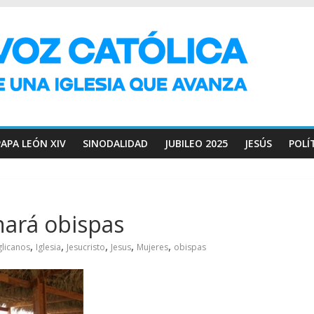
PAPA LEÓN XIV
SINODALIDAD
JUBILEO 2025
JESÚS
POLÍ
nará obispas
,
,
,
,
,
glicanos
Iglesia
Jesucristo
Jesus
Mujeres
obispas