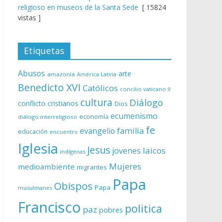
religioso en museos de la Santa Sede
[ 15824
vistas ]
Etiquetas
Abusos
arte
amazonía
América Latina
Benedicto XVI
Católicos
concilio vaticano II
cultura
Diálogo
conflicto
cristianos
Dios
ecumenismo
economía
diálogo interreligioso
fe
evangelio
familia
educación
encuentro
Iglesia
Jesus
laicos
jovenes
indígenas
Mujeres
medioambiente
migrantes
Papa
Obispos
Papa
musulmanes
Francisco
politica
paz
pobres