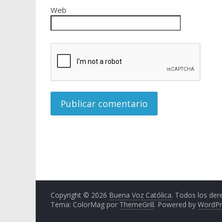
Web
Copyright © 2026
Buena Voz Católica
. Todos los der
Tema: ColorMag por
ThemeGrill
. Powered by
WordPr