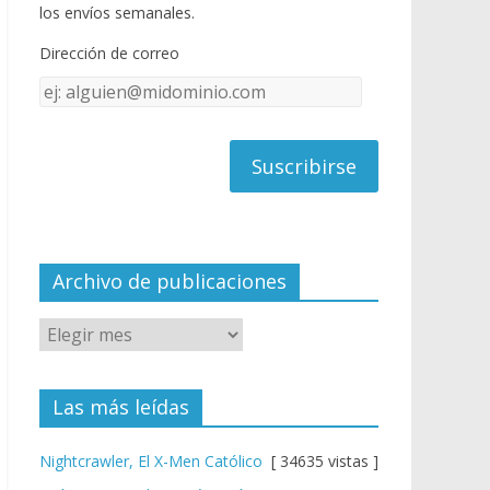
o
u
los envíos semanales.
o
b
Dirección de correo
k
e
Dirección
C
de
h
correo
a
n
n
el
Archivo de publicaciones
Las más leídas
Nightcrawler, El X-Men Católico
[ 34635 vistas ]