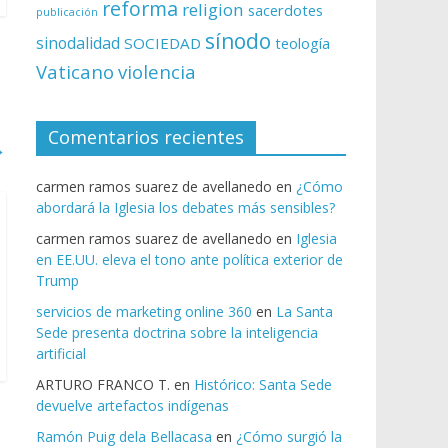
reforma
religion
sacerdotes
publicación
sínodo
sinodalidad
SOCIEDAD
teología
Vaticano
violencia
Comentarios recientes
→
carmen ramos suarez de avellanedo
en
¿Cómo
abordará la Iglesia los debates más sensibles?
carmen ramos suarez de avellanedo
en
Iglesia
en EE.UU. eleva el tono ante política exterior de
Trump
servicios de marketing online 360
en
La Santa
Sede presenta doctrina sobre la inteligencia
artificial
ARTURO FRANCO T.
en
Histórico: Santa Sede
devuelve artefactos indígenas
Ramón Puig dela Bellacasa
en
¿Cómo surgió la