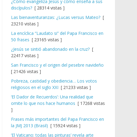
¿Cómo evangeliza Jesús y cómo enseña a sus
discípulos?
[ 28314 vistas ]
Las bienaventuranzas: ¿Lucas versus Mateo?
[
23210 vistas ]
La encíclica “Laudato si” del Papa Francisco en
50 frases
[ 23165 vistas ]
¿Jesús se sintió abandonado en la cruz?
[
22417 vistas ]
San Francisco y el origen del pesebre navideño
[ 21426 vistas ]
Pobreza, castidad y obediencia… Los votos
religiosos en el siglo XXI
[ 21233 vistas ]
‘El Dador de Recuerdos’: Una realidad que
omite lo que nos hace humanos
[ 17268 vistas
]
Frases más importantes del Papa Francisco en
la JMJ 2013 (Brasil)
[ 15924 vistas ]
‘El Vaticano: todas las pinturas’ revela arte