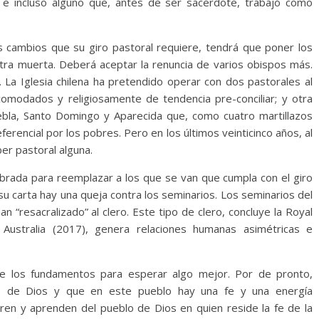
e incluso alguno que, antes de ser sacerdote, trabajó como
os cambios que su giro pastoral requiere, tendrá que poner los
ra muerta. Deberá aceptar la renuncia de varios obispos más.
. La Iglesia chilena ha pretendido operar con dos pastorales al
omodados y religiosamente de tendencia pre-conciliar; y otra
uebla, Santo Domingo y Aparecida que, como cuatro martillazos
erencial por los pobres. Pero en los últimos veinticinco años, al
er pastoral alguna.
rada para reemplazar a los que se van que cumpla con el giro
 su carta hay una queja contra los seminarios. Los seminarios del
han “resacralizado” al clero. Este tipo de clero, concluye la Royal
ustralia (2017), genera relaciones humanas asimétricas e
ne los fundamentos para esperar algo mejor. Por de pronto,
o de Dios y que en este pueblo hay una fe y una energía
utren y aprenden del pueblo de Dios en quien reside la fe de la