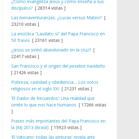
¿Cómo evangeliza Jesús y cómo enseña a sus
discípulos?
[ 28314 vistas ]
Las bienaventuranzas: ¿Lucas versus Mateo?
[
23210 vistas ]
La encíclica “Laudato si” del Papa Francisco en
50 frases
[ 23161 vistas ]
¿Jesús se sintió abandonado en la cruz?
[
22417 vistas ]
San Francisco y el origen del pesebre navideño
[ 21426 vistas ]
Pobreza, castidad y obediencia… Los votos
religiosos en el siglo XXI
[ 21231 vistas ]
‘El Dador de Recuerdos’: Una realidad que
omite lo que nos hace humanos
[ 17266 vistas
]
Frases más importantes del Papa Francisco en
la JMJ 2013 (Brasil)
[ 15923 vistas ]
‘El Vaticano: todas las pinturas’ revela arte