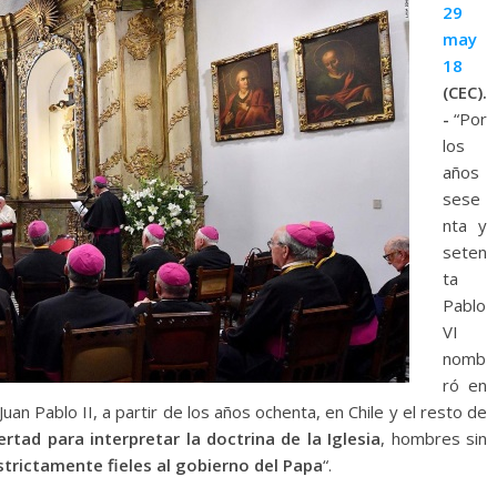
29
may
18
(CEC).
-
“Por
los
años
sese
nta y
seten
ta
Pablo
VI
nomb
ró en
an Pablo II, a partir de los años ochenta, en Chile y el resto de
tad para interpretar la doctrina de la Iglesia
, hombres sin
strictamente fieles al gobierno del Papa
“.