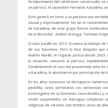
fortalecimiento del catolicismo conservador se
un párroco, el sacerdote Fernando Karadima, un 
Este generó en torno a su persona una verdade
sexual y espiritualmente. No sin el consentimi
de Karadima, de este grupo fueron nombrados o
de la discordia”, Andrés Arteaga, Tomislav Kolja
El caso estalló en 2010. El nuevo arzobispo de S
de sus funciones. Pero lo hizo después que l
Andrés Murillo, le rogaran justicia desde 2003. 
la situación, sancionó al párroco, impidiéndol
Paralelamente el caso fue presentado ante los tr
a Karadima, lo absolvieron por prescripción de lo
En los años sucesivos se destaparon numeroso
pedofilia. Unos terminaron con sentencias civ
(restringidos en su funciones sacerdotales) y, 
recién suspendidos en Rancagua completan un
religiosas de varones, han tenidos casos de abus