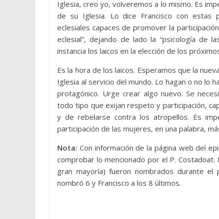
Iglesia, creo yo, volveremos a lo mismo. Es imper
de su Iglesia. Lo dice Francisco con estas p
eclesiales capaces de promover la participació
eclesial”, dejando de lado la “psicología de las
instancia los laicos en la elección de los próxim
Es la hora de los laicos. Esperamos que la nuev
Iglesia al servicio del mundo. Lo hagan o no lo h
protagónico. Urge crear algo nuevo. Se neces
todo tipo que exijan respeto y participación, c
y de rebelarse contra los atropellos. Es imp
participación de las mujeres, en una palabra, má
Nota:
Con información de la página web del epi
comprobar lo mencionado por el P. Costadoat. D
gran mayoría) fueron nombrados durante el p
nombró 6 y Francisco a los 8 últimos.