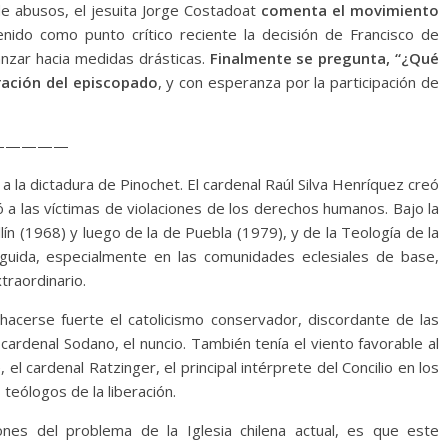
 de abusos, el jesuita Jorge Costadoat
comenta el movimiento
enido como punto crítico reciente la decisión de Francisco de
anzar hacia medidas drásticas.
Finalmente se pregunta, “¿Qué
ración del episcopado
, y con esperanza por la participación de
—————
a la dictadura de Pinochet. El cardenal Raúl Silva Henríquez creó
ió a las víctimas de violaciones de los derechos humanos. Bajo la
lín (1968) y luego de la de Puebla (1979), y de la Teología de la
rseguida, especialmente en las comunidades eclesiales de base,
traordinario.
cerse fuerte el catolicismo conservador, discordante de las
 cardenal Sodano, el nuncio. También tenía el viento favorable al
l cardenal Ratzinger, el principal intérprete del Concilio en los
 teólogos de la liberación.
nes del problema de la Iglesia chilena actual, es que este