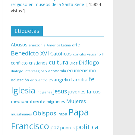
religioso en museos de la Santa Sede
[ 15824
vistas ]
Etiquetas
Abusos
arte
amazonía
América Latina
Benedicto XVI
Católicos
concilio vaticano II
cultura
Diálogo
conflicto
cristianos
Dios
ecumenismo
economía
diálogo interreligioso
fe
evangelio
familia
educación
encuentro
Iglesia
Jesus
laicos
jovenes
indígenas
Mujeres
medioambiente
migrantes
Papa
Obispos
Papa
musulmanes
Francisco
politica
paz
pobres