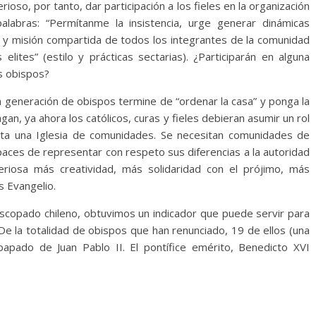
ioso, por tanto, dar participación a los fieles en la organización
alabras: “Permítanme la insistencia, urge generar dinámicas
n y misión compartida de todos los integrantes de la comunidad
 elites” (estilo y prácticas sectarias). ¿Participarán en alguna
os obispos?
a generación de obispos termine de “ordenar la casa” y ponga la
agan, ya ahora los católicos, curas y fieles debieran asumir un rol
ita una Iglesia de comunidades. Se necesitan comunidades de
apaces de representar con respeto sus diferencias a la autoridad
eriosa más creatividad, más solidaridad con el prójimo, más
s Evangelio.
scopado chileno, obtuvimos un indicador que puede servir para
e la totalidad de obispos que han renunciado, 19 de ellos (una
apado de Juan Pablo II. El pontífice emérito, Benedicto XVI