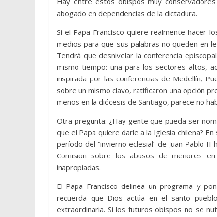
Hay entre estos obispos muy conservadores 
abogado en dependencias de la dictadura.
Si el Papa Francisco quiere realmente hacer l
medios para que sus palabras no queden en let
Tendrá que desnivelar la conferencia episcopal
mismo tiempo: una para los sectores altos, ac
inspirada por las conferencias de Medellín, P
sobre un mismo clavo, ratificaron una opción pref
menos en la diócesis de Santiago, parece no hab
Otra pregunta: ¿Hay gente que pueda ser nomb
que el Papa quiere darle a la Iglesia chilena? En
período del “invierno eclesial” de Juan Pablo II 
Comision sobre los abusos de menores en A
inapropiadas.
El Papa Francisco delinea un programa y po
recuerda que Dios actúa en el santo puebl
extraordinaria. Si los futuros obispos no se n