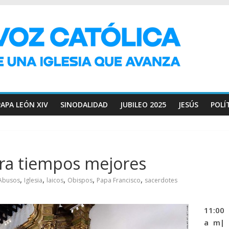
PAPA LEÓN XIV
SINODALIDAD
JUBILEO 2025
JESÚS
POLÍ
pera tiempos mejores
,
,
,
,
,
Abusos
Iglesia
laicos
Obispos
Papa Francisco
sacerdotes
11:00
a
m|