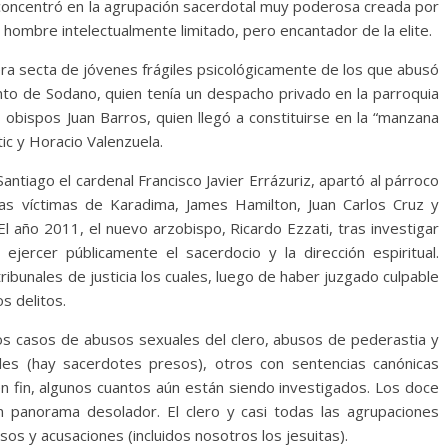
 concentró en la agrupación sacerdotal muy poderosa creada por
hombre intelectualmente limitado, pero encantador de la elite.
ra secta de jóvenes frágiles psicológicamente de los que abusó
ento de Sodano, quien tenía un despacho privado en la parroquia
bispos Juan Barros, quien llegó a constituirse en la “manzana
tic y Horacio Valenzuela.
antiago el cardenal Francisco Javier Errázuriz, apartó al párroco
as víctimas de Karadima, James Hamilton, Juan Carlos Cruz y
El año 2011, el nuevo arzobispo, Ricardo Ezzati, tras investigar
e ejercer públicamente el sacerdocio y la dirección espiritual.
ibunales de justicia los cuales, luego de haber juzgado culpable
s delitos.
s casos de abusos sexuales del clero, abusos de pederastia y
iles (hay sacerdotes presos), otros con sentencias canónicas
en fin, algunos cuantos aún están siendo investigados. Los doce
 panorama desolador. El clero y casi todas las agrupaciones
os y acusaciones (incluidos nosotros los jesuitas).