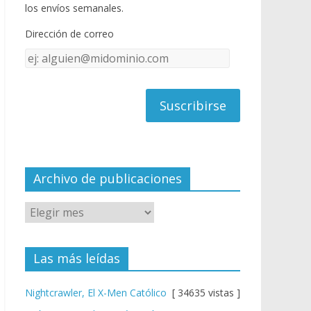
o
u
los envíos semanales.
o
b
Dirección de correo
k
e
Dirección
C
de
h
correo
a
n
n
el
Archivo de publicaciones
Las más leídas
Nightcrawler, El X-Men Católico
[ 34635 vistas ]