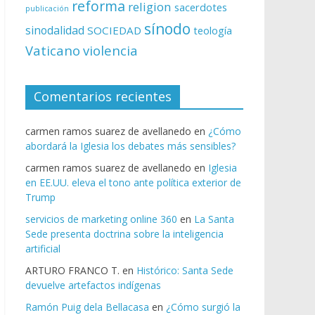
reforma
religion
sacerdotes
publicación
sínodo
sinodalidad
SOCIEDAD
teología
Vaticano
violencia
Comentarios recientes
carmen ramos suarez de avellanedo
en
¿Cómo
abordará la Iglesia los debates más sensibles?
carmen ramos suarez de avellanedo
en
Iglesia
en EE.UU. eleva el tono ante política exterior de
Trump
servicios de marketing online 360
en
La Santa
Sede presenta doctrina sobre la inteligencia
artificial
ARTURO FRANCO T.
en
Histórico: Santa Sede
devuelve artefactos indígenas
Ramón Puig dela Bellacasa
en
¿Cómo surgió la