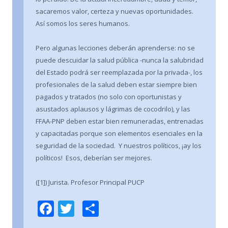
sacaremos valor, certeza y nuevas oportunidades.
Así somos los seres humanos.
Pero algunas lecciones deberán aprenderse: no se
puede descuidar la salud pública -nunca la salubridad
del Estado podrá ser reemplazada por la privada-, los
profesionales de la salud deben estar siempre bien
pagados y tratados (no solo con oportunistas y
asustados aplausos y lágrimas de cocodrilo), y las
FFAA-PNP deben estar bien remuneradas, entrenadas
y capacitadas porque son elementos esenciales en la
seguridad de la sociedad. Y nuestros políticos, ¡ay los
políticos! Esos, deberían ser mejores.
([1]) Jurista. Profesor Principal PUCP
F
T
C
ac
w
o