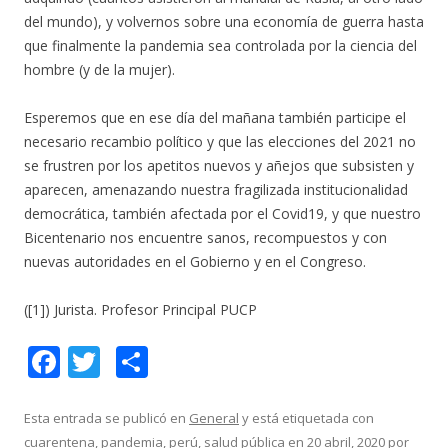
del mundo), y volvernos sobre una economía de guerra hasta
que finalmente la pandemia sea controlada por la ciencia del
hombre (y de la mujer).
Esperemos que en ese día del mañana también participe el
necesario recambio político y que las elecciones del 2021 no
se frustren por los apetitos nuevos y añejos que subsisten y
aparecen, amenazando nuestra fragilizada institucionalidad
democrática, también afectada por el Covid19, y que nuestro
Bicentenario nos encuentre sanos, recompuestos y con
nuevas autoridades en el Gobierno y en el Congreso.
([1]) Jurista. Profesor Principal PUCP
F
T
C
ac
w
o
e
itt
m
Esta entrada se publicó en
General
y está etiquetada con
cuarentena
,
pandemia
,
perú
,
salud pública
en
20 abril, 2020
por