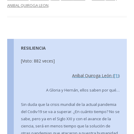
b
er
p
ANIBAL QUIROGA LEON
.
o
ar
o
ti
k
r
RESILIENCIA
[Visto: 882 veces]
Aníbal Quiroga León (
[1
]
)
A Gloria y Hernán, ellos saben por qué…
Sin duda que la crisis mundial de la actual pandemia
del Codiv19 se va a superar. ¿En cuánto tiempo? No se
sabe, pero ya en el Siglo XXI y con el avance de la
ciencia, será en menos tiempo que la solución de
otras pandemias que atacaron a nuestra humanidad.