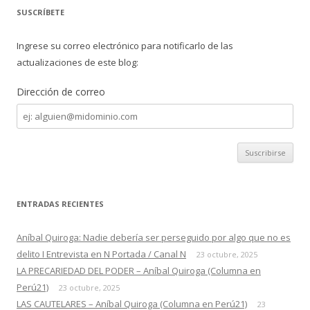
k
r
c
SUSCRÍBETE
a
r
Ingrese su correo electrónico para notificarlo de las
:
actualizaciones de este blog:
Dirección de correo
Dirección
de
correo
ENTRADAS RECIENTES
Aníbal Quiroga: Nadie debería ser perseguido por algo que no es
delito I Entrevista en N Portada / Canal N
23 octubre, 2025
LA PRECARIEDAD DEL PODER – Aníbal Quiroga (Columna en
Perú21)
23 octubre, 2025
LAS CAUTELARES – Aníbal Quiroga (Columna en Perú21)
23