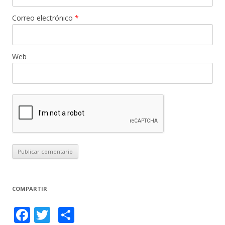
Correo electrónico
*
Web
COMPARTIR
F
T
C