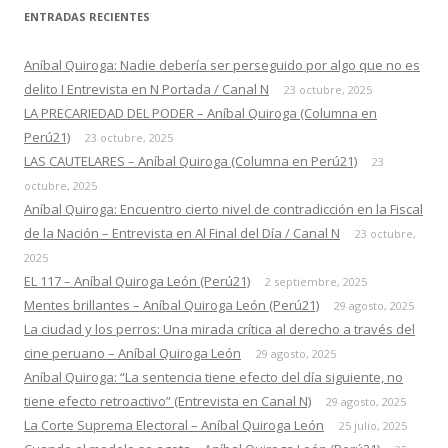
ENTRADAS RECIENTES
Aníbal Quiroga: Nadie debería ser perseguido por algo que no es
delito I Entrevista en N Portada / Canal N
23 octubre, 2025
LA PRECARIEDAD DEL PODER – Aníbal Quiroga (Columna en
Perú21)
23 octubre, 2025
LAS CAUTELARES – Aníbal Quiroga (Columna en Perú21)
23
octubre, 2025
Aníbal Quiroga: Encuentro cierto nivel de contradicción en la Fiscal
de la Nación – Entrevista en Al Final del Día / Canal N
23 octubre,
2025
EL 117 – Aníbal Quiroga León (Perú21)
2 septiembre, 2025
Mentes brillantes – Aníbal Quiroga León (Perú21)
29 agosto, 2025
La ciudad y los perros: Una mirada crítica al derecho a través del
cine peruano – Aníbal Quiroga León
29 agosto, 2025
Aníbal Quiroga: “La sentencia tiene efecto del día siguiente, no
tiene efecto retroactivo” (Entrevista en Canal N)
29 agosto, 2025
La Corte Suprema Electoral – Aníbal Quiroga León
25 julio, 2025