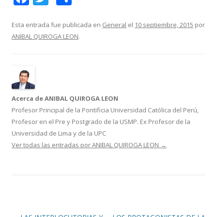
ac
w
o
e
itt
m
Esta entrada fue publicada en
General
el
10 septiembre, 2015
por
ANIBAL QUIROGA LEON
.
b
er
p
o
ar
o
ti
k
r
Acerca de ANIBAL QUIROGA LEON
Profesor Principal de la Pontificia Universidad Católica del Perú,
Profesor en el Pre y Postgrado de la USMP. Ex Profesor de la
Universidad de Lima y de la UPC
Ver todas las entradas por ANIBAL QUIROGA LEON
→