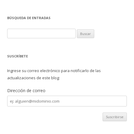
ac
w
o
e
itt
m
BÚSQUEDA DE ENTRADAS
b
er
p
o
ar
B
o
ti
u
s
k
r
c
SUSCRÍBETE
a
r
Ingrese su correo electrónico para notificarlo de las
:
actualizaciones de este blog:
Dirección de correo
Dirección
de
correo