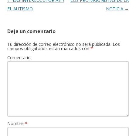
Navegación
←
LAS INTERLOCUTORIAS Y
LOS PROTAGONISTAS DE LA
de
EL AUTISMO
NOTICIA
→
entradas
Deja un comentario
Tu dirección de correo electrónico no será publicada.
Los
campos obligatorios están marcados con
*
Comentario
Nombre
*